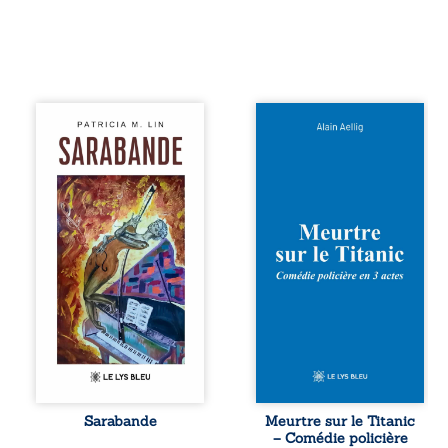
Aux chants
Et si le naufrage
crépitants de l’été,
n’avait pas
Sous le silence
emporté tous ses
ouaté de la neige
secrets ? À bord
en hiver, Au cours
du Titanic, lors du
de nuits pâles,
voyage inaugural
Dans la clarté
en 1912, un
bienveillante de la
meurtre est
lune, Rêves,
commis. Le drame
pensées, révoltes
disparaît avec le
et espoirs… Des
navire, englouti
mots s’assemblent,
dans les
colorés, rebelles
profondeurs de
aux règles de la
l’Atlantique. Sept
poésie, mais
décennies plus
chantant en
tard, la
rythme. Ils
découverte de
forment une
l’épave fait
Sarabande
Meurtre sur le Titanic
sarabande,
resurgir un secret
– Comédie policière
passionnée
que l’on croyait