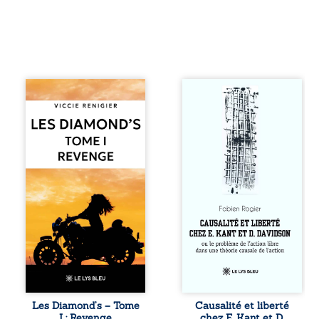
Revenge est à la
Sommes-nous
tête des
vraiment libres si
Diamond’s, un clan
chacun de nos
de motards aussi
actes s’inscrit
réputé et respecté
dans une chaîne
que redouté dans
de causes ? À
tout le pays. Rien
travers une
ne la prédestinait
confrontation
à cette vie, mais
entre les pensées
les épreuves ont
d’Emmanuel Kant
forgé une femme
et de Donald
dure, inaccessible
Davidson, cet
et résolue à ne
essai explore les
jamais dévoiler
liens entre libre
ses faiblesses,
arbitre,
jusqu’à ce que le
déterminisme
mystérieux Juan
causal et
croise sa route.
responsabilité. De
Les Diamond’s – Tome
Causalité et liberté
Chef d’une famille
la volonté
I : Revenge
chez E. Kant et D.