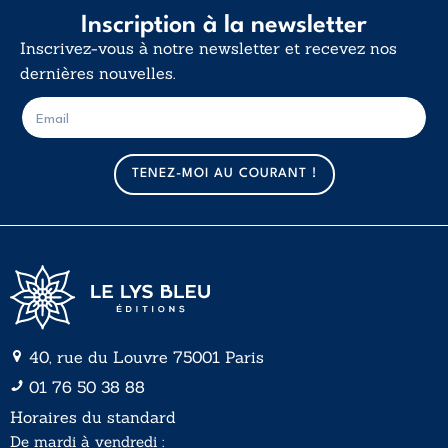
Inscription à la newsletter
Inscrivez-vous à notre newsletter et recevez nos
dernières nouvelles.
E
E
-
-
m
m
a
a
TENEZ-MOI AU COURANT !
i
i
l
l
*
40, rue du Louvre 75001 Paris
01 76 50 38 88
Horaires du standard
De mardi à vendredi :