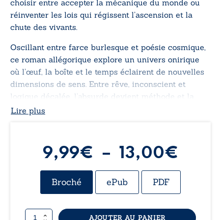
choisir entre accepter la mécanique du monde ou
réinventer les lois qui régissent l’ascension et la
chute des vivants.
Oscillant entre farce burlesque et poésie cosmique,
ce roman allégorique explore un univers onirique
où l’œuf, la boîte et le temps éclairent de nouvelles
dimensions de sens. Entre rêve, inconscient et
logique décalée, l’absurde devient méthode et la
métaphore, boussole.
Lire plus
Plag
9,99
€
–
13,00
€
de
Broché
ePub
PDF
prix :
quantité
AJOUTER AU PANIER