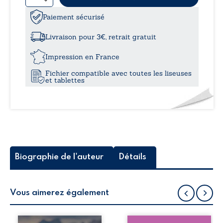
9,99
de
Henry
Paiement sécurisé
à
Browsley,
la
Livraison pour 3€, retrait gratuit
boîte
13,0
et
Impression en France
le
Fichier compatible avec toutes les liseuses
temps
et tablettes
Biographie de l'auteur
Détails
Vous aimerez également