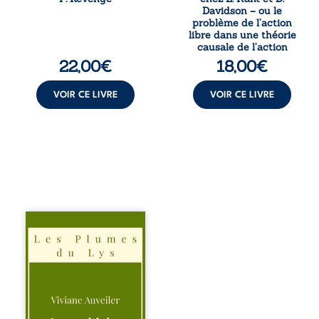
de Nomads, Juan
kantienne au
Davidson – ou le
porte lui aussi le
monisme anomal
problème de l’action
poids ...
de Davidson, il
libre dans une théorie
interroge la
causale de l’action
manière dont les
22,00
€
18,00
€
intentions et les
croyances
peuvent ...
VOIR CE LIVRE
VOIR CE LIVRE
Trois récits, trois
existences saisies
à l’instant où tout
bascule. Une
amitié meurtrie
cherche
l’apaisement, un
couple vacillant