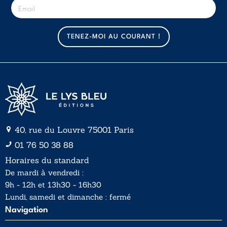
E
-
m
a
TENEZ-MOI AU COURANT !
i
l
*
40, rue du Louvre 75001 Paris
01 76 50 38 88
Horaires du standard
De mardi à vendredi :
9h - 12h et 13h30 - 16h30
Lundi, samedi et dimanche : fermé
Navigation