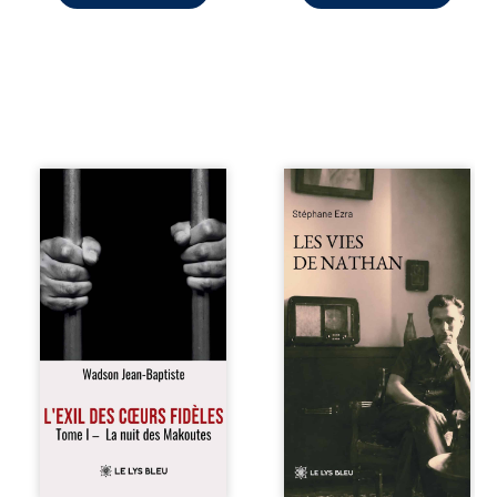
« Une nuit suffit
Les vies de
parfois pour briser
Nathan est un
une famille… mais
recueil de poésie
certaines fidélités
né en trois jours,
traversent les
au printemps
années. » Haïti,
2026. Pour la
sous la dictature
première fois,
des Duvalier. La
Stéphane Ezra,
peur s’étend
médium, a pu
jusque dans les
communiquer
villages les plus
avec son père,
reculés. À Bainet,
disparu depuis
Jean-Joël Joli
plus de vingt ans
mène une
et qu’il n’a jamais
existence paisible
connu. De ce
avec sa famille.
dialogue par-delà
Chef de section
la mort naissent