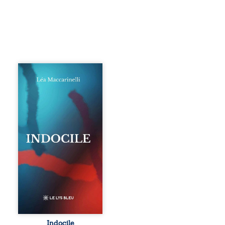
Quatre parties.
Quatre refus.
Quatre visages
d’une existence en
friction. Entre les
silences qu’on ne
déchiffre pas, les
amours qu’on
dérange, les corps
qu’on administre
et les liens qu’on
sabote, cet
ouvrage parle à
celles et ceux qui
vivent trop fort,
trop vrai, trop tôt.
Indocile est une
traversée. Une
Indocile