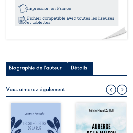
braise
Impression en France
Fichier compatible avec toutes les liseuses
et tablettes
Biographie de l'auteur
Détails
Vous aimerez également
Les silhouettes de
Auberge de la
la rue donne la
maison de la
parole à six
justice est un
personnages
récit-témoignage
ordinaires,
consacré au