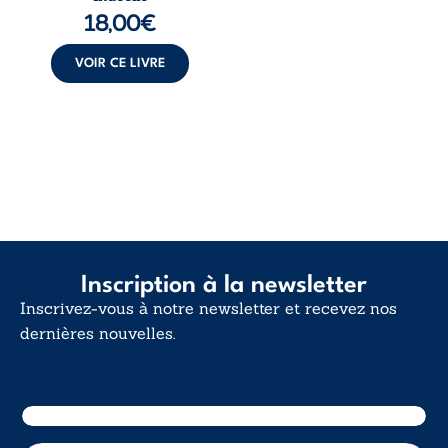
langue nue. Une
18,00
€
insurrection
calme. Une
déclaration
VOIR CE LIVRE
d’existence pour ...
Inscription à la newsletter
Inscrivez-vous à notre newsletter et recevez nos
dernières nouvelles.
E-mail