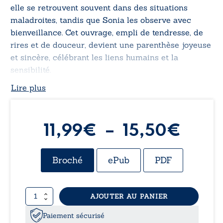
elle se retrouvent souvent dans des situations
maladroites, tandis que Sonia les observe avec
bienveillance. Cet ouvrage, empli de tendresse, de
rires et de douceur, devient une parenthèse joyeuse
et sincère, célébrant les liens humains et la
sensibilité.
Lire plus
Plag
11,99
€
–
15,50
€
de
Broché
ePub
PDF
prix :
quantité
AJOUTER AU PANIER
11,9
de
Aurélie
Paiement sécurisé