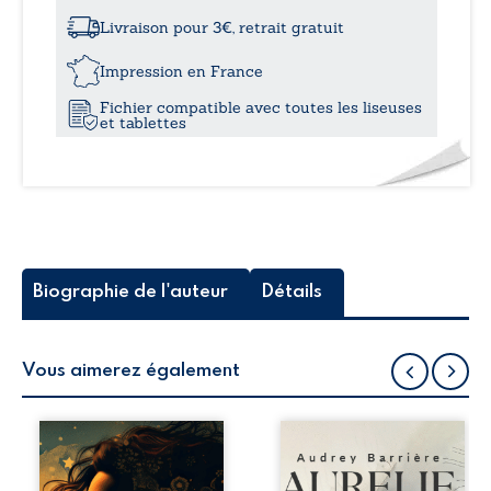
à
et
Sonia
Livraison pour 3€, retrait gratuit
15,5
Impression en France
Fichier compatible avec toutes les liseuses
et tablettes
Biographie de l'auteur
Détails
Vous aimerez également
Audrey adore
Librement inspiré
entraîner Aurélie
d’un fait réel et
dans des
enrichi d’histoires