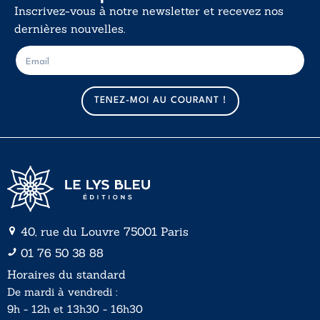
Inscrivez-vous à notre newsletter et recevez nos
dernières nouvelles.
E
E
-
-
m
m
a
a
TENEZ-MOI AU COURANT !
i
i
l
l
*
40, rue du Louvre 75001 Paris
01 76 50 38 88
Horaires du standard
De mardi à vendredi :
9h - 12h et 13h30 - 16h30