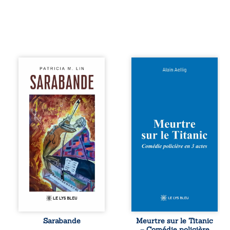
Aux chants
Et si le naufrage
crépitants de l’été,
n’avait pas
Sous le silence
emporté tous ses
ouaté de la neige
secrets ? À bord
en hiver, Au cours
du Titanic, lors du
de nuits pâles,
voyage inaugural
Dans la clarté
en 1912, un
bienveillante de la
meurtre est
lune, Rêves,
commis. Le drame
pensées, révoltes
disparaît avec le
et espoirs… Des
navire, englouti
mots s’assemblent,
dans les
colorés, rebelles
profondeurs de
aux règles de la
l’Atlantique. Sept
poésie, mais
décennies plus
chantant en
tard, la
rythme. Ils
découverte de
forment une
l’épave fait
Sarabande
Meurtre sur le Titanic
sarabande,
resurgir un secret
– Comédie policière