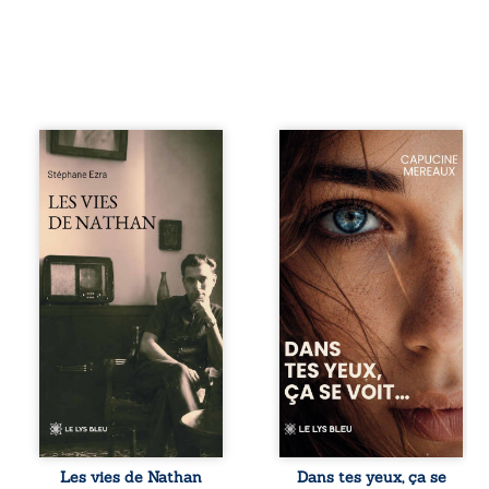
Les vies de
À seize ans,
Nathan est un
Violette peine à
recueil de poésie
trouver sa place
né en trois jours,
dans la société.
au printemps
Entre timidité,
2026. Pour la
moqueries et peur
première fois,
du jugement, elle
Stéphane Ezra,
avance avec le
médium, a pu
sentiment d’être
communiquer
différente, sans
avec son père,
comprendre
disparu depuis
pleinement ce qui
plus de vingt ans
l’habite. Sa
et qu’il n’a jamais
rencontre avec
connu. De ce
Louise bouleverse
dialogue par-delà
ses certitudes et
la mort naissent
fait naître en elle
des poèmes qui
des émotions
Les vies de Nathan
Dans tes yeux, ça se
retracent une vie
longtemps