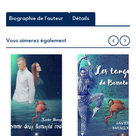
Biographie de l'auteur
Détails
Vous aimerez également
Tristan, quarante
Alvaro Montero
ans, mène une vie
est un jeune
tranquille avec sa
danseur
femme Fanny.
talentueux dont le
Marie-Lou, quinze
succès a rendu
ans, est une jeune
odieux et
fille survoltée qui
prétentieux.
vit avec Marine, sa
Victime d’un
maman
grave accident de
vindicative. Cette
voiture et
dernière partage
immobilisé, il va
un lourd secret
devoir apprendre
avec Tristan et lui
à vivre
voue une haine
différemment.
sans limites.
Comment faire