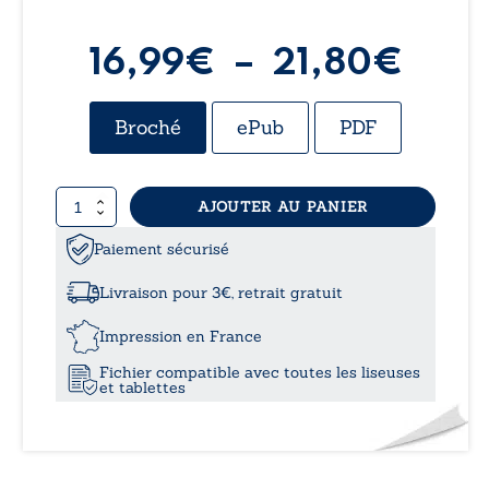
Plag
16,99
€
–
21,80
€
de
Broché
ePub
PDF
prix 
quantité
AJOUTER AU PANIER
16,9
de
Mon
Paiement sécurisé
à
petit
virtuose
Livraison pour 3€, retrait gratuit
21,8
Impression en France
Fichier compatible avec toutes les liseuses
et tablettes