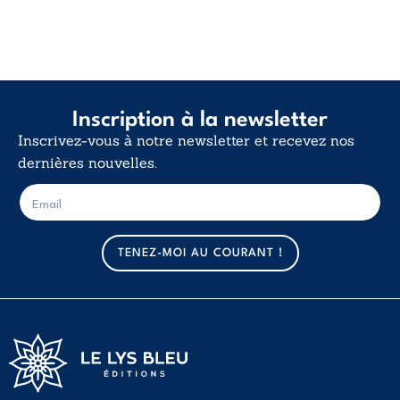
Inscription à la newsletter
Inscrivez-vous à notre newsletter et recevez nos
dernières nouvelles.
E
E
-
-
m
m
a
a
TENEZ-MOI AU COURANT !
i
i
l
l
*