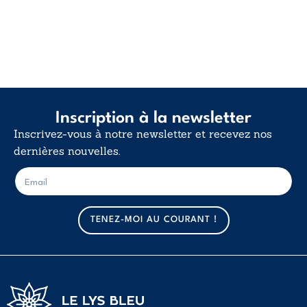
Inscription à la newsletter
Inscrivez-vous à notre newsletter et recevez nos
dernières nouvelles.
E
E
-
-
m
m
a
a
TENEZ-MOI AU COURANT !
i
i
l
l
*