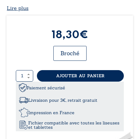
Lire plus
18,30
€
Broché
quantité
AJOUTER AU PANIER
de
L'improbable
Paiement sécurisé
président
-
Livraison pour 3€, retrait gratuit
GC-
16
Impression en France
Fichier compatible avec toutes les liseuses
et tablettes