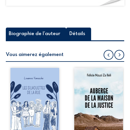
Biographie de l'auteur
Détails
Vous aimerez également
Les silhouettes de
Auberge de la
la rue donne la
maison de la
parole à six
justice est un
personnages
récit-témoignage
ordinaires,
consacré au
traversés par des
parcours
pensées, des
exemplaire de
émotions et des
Mbala Zi Nkuaku
silences qui
Lema Félix.
pourraient
Magistrat intègre,
appartenir à
fervent défenseur
chacun de nous. À
des droits