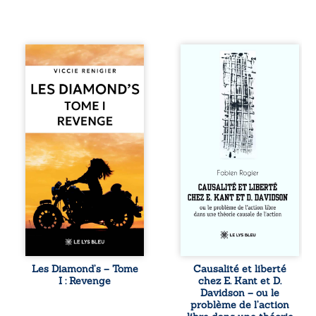
Revenge est à la
Sommes-nous
tête des
vraiment libres si
Diamond’s, un clan
chacun de nos
de motards aussi
actes s’inscrit
réputé et respecté
dans une chaîne
que redouté dans
de causes ? À
tout le pays. Rien
travers une
ne la prédestinait
confrontation
à cette vie, mais
entre les pensées
les épreuves ont
d’Emmanuel Kant
forgé une femme
et de Donald
dure, inaccessible
Davidson, cet
et résolue à ne
essai explore les
jamais dévoiler
liens entre libre
ses faiblesses,
arbitre,
jusqu’à ce que le
déterminisme
mystérieux Juan
causal et
croise sa route.
responsabilité. De
Les Diamond’s – Tome
Causalité et liberté
Chef d’une famille
la volonté
I : Revenge
chez E. Kant et D.
de Nomads, Juan
kantienne au
Davidson – ou le
porte lui aussi le
monisme anomal
problème de l’action
poids ...
de Davidson, il