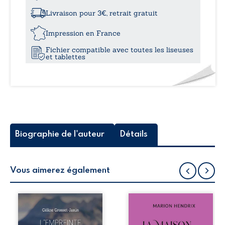
à
liens
ennemis
Livraison pour 3€, retrait gratuit
15,8
Impression en France
Fichier compatible avec toutes les liseuses
et tablettes
Biographie de l'auteur
Détails
Vous aimerez également
Que reste-t-il de
Nous sommes en
l’enfance lorsque
1979, soit 15 ans
la maladie impose
après le décès du