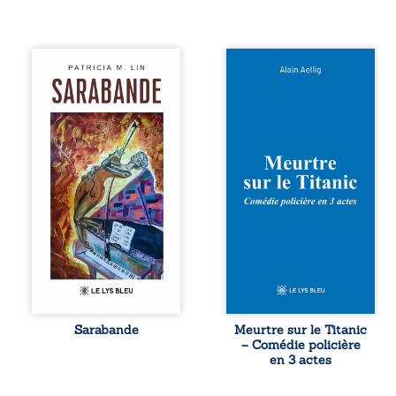
Aux chants
Et si le naufrage
crépitants de l’été,
n’avait pas
Sous le silence
emporté tous ses
ouaté de la neige
secrets ? À bord
en hiver, Au cours
du Titanic, lors du
de nuits pâles,
voyage inaugural
Dans la clarté
en 1912, un
bienveillante de la
meurtre est
lune, Rêves,
commis. Le drame
pensées, révoltes
disparaît avec le
et espoirs… Des
navire, englouti
mots s’assemblent,
dans les
colorés, rebelles
profondeurs de
aux règles de la
l’Atlantique. Sept
poésie, mais
décennies plus
chantant en
tard, la
rythme. Ils
découverte de
forment une
l’épave fait
Sarabande
Meurtre sur le Titanic
sarabande,
resurgir un secret
– Comédie policière
passionnée
que l’on croyait
en 3 actes
souvent, plus ...
perdu. Dans un
coffre mystérieux,