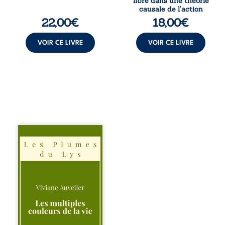
libre dans une théorie
interroge la
causale de l’action
manière dont les
22,00
€
18,00
€
intentions et les
croyances
peuvent ...
VOIR CE LIVRE
VOIR CE LIVRE
Trois récits, trois
existences saisies
à l’instant où tout
bascule. Une
amitié meurtrie
cherche
l’apaisement, un
couple vacillant
recouvre
l’espérance, tandis
qu’une femme