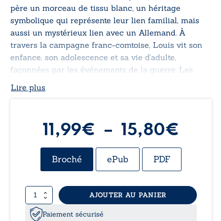
père un morceau de tissu blanc, un héritage
symbolique qui représente leur lien familial, mais
aussi un mystérieux lien avec un Allemand. À
travers la campagne franc-comtoise, Louis vit son
enfance, son adolescence et sa vie d’adulte,
façonnées par les événements de la guerre. Les
liens ennemis c’est l’histoire d’une famille, de
Lire plus
sacrifices, de souffrances et d’espoir, qui traverse
les époques, luttant pour conserver son humanité.
Plag
11,99
€
–
15,80
€
de
Broché
ePub
PDF
prix :
quantité
AJOUTER AU PANIER
11,9
de
Les
Paiement sécurisé