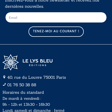
dernières nouvelles.
E
E
-
-
m
m
a
a
TENEZ-MOI AU COURANT !
i
i
l
l
*
40, rue du Louvre 75001 Paris
01 76 50 38 88
Horaires du standard
De mardi à vendredi :
9h - 12h et 13h30 - 16h30
Lundi, samedi et dimanche : fermé