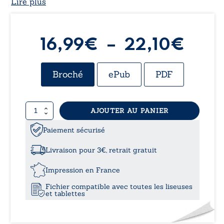
Lire plus
Plag
16,99
€
–
22,10
€
de
Broché
ePub
PDF
prix 
quantité
AJOUTER AU PANIER
16,9
de
La
Paiement sécurisé
à
pucelle
de
Livraison pour 3€, retrait gratuit
Beauvais
22,1
Impression en France
Fichier compatible avec toutes les liseuses
et tablettes