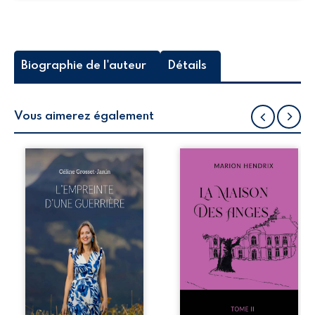
Biographie de l'auteur
Détails
Vous aimerez également
Que reste-t-il de
Nous sommes en
l’enfance lorsque
1979, soit 15 ans
la maladie impose
après le décès du
ses propres règles
patriarche
? L’empreinte
Anatole-Eustache.
d’une guerrière
La famille devra
livre, sans détour,
affronter non
le récit d’un
seulement un
quotidien
inconnu qui rôde
bouleversé par la
autour du
maladie
domaine et dont
chronique,
Firmin, le fidèle
l’errance médicale
majordome,