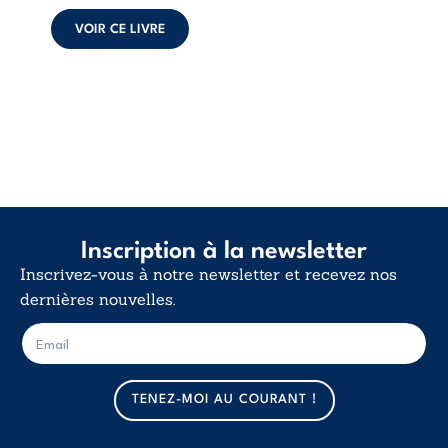
poids des non-dits
et la ...
VOIR CE LIVRE
Inscription à la newsletter
Inscrivez-vous à notre newsletter et recevez nos
dernières nouvelles.
E
E
-
-
m
m
a
a
TENEZ-MOI AU COURANT !
i
i
l
l
*