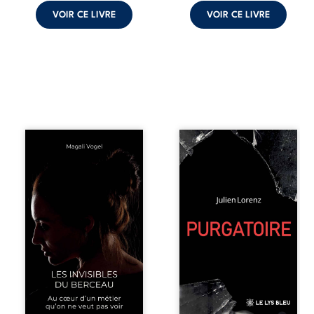
VOIR CE LIVRE
VOIR CE LIVRE
Qui prend soin de
Vingt années
celles et ceux
d’écriture, de
auxquels nous
blessures,
confions nos
d’émotions et de
enfants ? Derrière
pensées se
la douceur
rencontrent dans
apparente des
ce recueil
maisons d’accueil
profondément
se joue une réalité
intime. Entre
que nul ne
nouvelles
soupçonne :
autobiographiques,
rémunérations
poèmes bruts,
dérisoires,
pamphlets et
solitude,
réflexions
épuisement,
philosophiques,