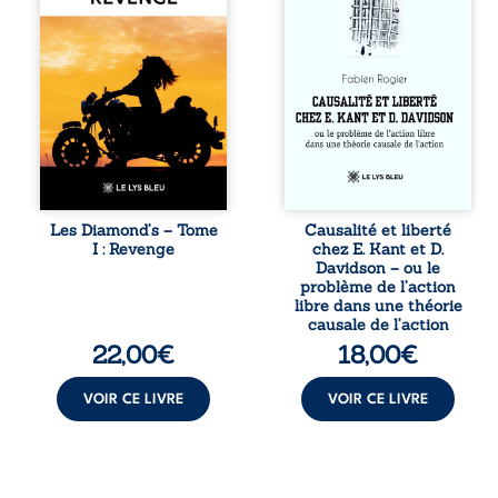
tout le pays. Rien
travers une
ne la prédestinait
confrontation
à cette vie, mais
entre les pensées
les épreuves ont
d’Emmanuel Kant
forgé une femme
et de Donald
dure, inaccessible
Davidson, cet
et résolue à ne
essai explore les
jamais dévoiler
liens entre libre
ses faiblesses,
arbitre,
jusqu’à ce que le
déterminisme
mystérieux Juan
causal et
croise sa route.
responsabilité. De
Les Diamond’s – Tome
Causalité et liberté
Chef d’une famille
la volonté
I : Revenge
chez E. Kant et D.
de Nomads, Juan
kantienne au
Davidson – ou le
porte lui aussi le
monisme anomal
problème de l’action
poids ...
de Davidson, il
libre dans une théorie
interroge la
causale de l’action
manière dont les
22,00
€
18,00
€
intentions et les
croyances
peuvent ...
VOIR CE LIVRE
VOIR CE LIVRE