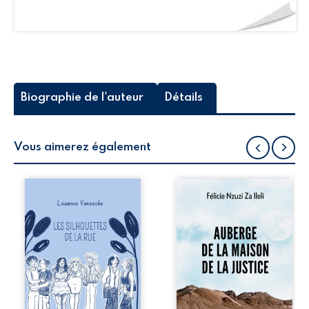
Biographie de l'auteur
Détails
Vous aimerez également
Les silhouettes de
Auberge de la
la rue donne la
maison de la
parole à six
justice est un
personnages
récit-témoignage
ordinaires,
consacré au
traversés par des
parcours
pensées, des
exemplaire de
émotions et des
Mbala Zi Nkuaku
silences qui
Lema Félix.
pourraient
Magistrat intègre,