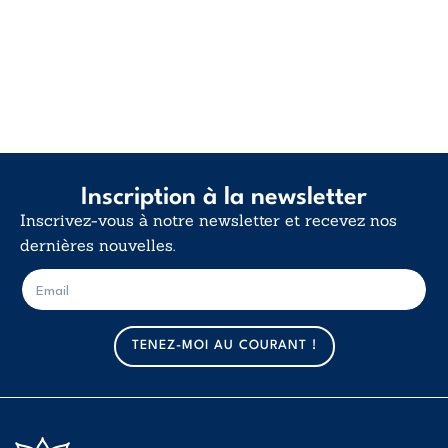
Inscription à la newsletter
Inscrivez-vous à notre newsletter et recevez nos
dernières nouvelles.
E
E
-
-
m
m
a
a
TENEZ-MOI AU COURANT !
i
i
l
l
*