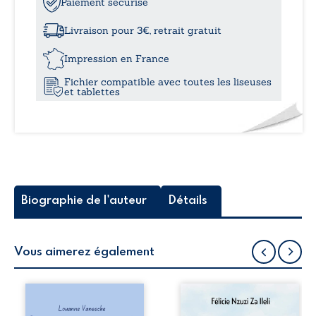
Déferlante
Paiement sécurisé
à
et
autres
Livraison pour 3€, retrait gratuit
récits
22,
Impression en France
Fichier compatible avec toutes les liseuses
et tablettes
Biographie de l'auteur
Détails
Vous aimerez également
Les silhouettes de
Auberge de la
la rue donne la
maison de la