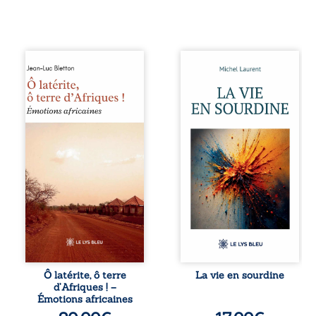
Ô latérite, ô terre
Nina et Pierre se
d’Afriques ! est un
sont rencontrés
hommage
très jeunes,
poétique et
presque par
authentique aux
hasard, et se sont
paysages, aux
aimés simplement,
rencontres et aux
persuadés que la
émotions brutes
présence de
d’un continent en
l’autre suffirait. Ils
reconstruction,
mènent une
entre traditions et
existence
modernité. Des
modeste, rythmée
souvenirs intimes
par le travail, la
– la pluie à
fatigue et les
Namoungou, le
silences. La mort
baobab de
de la mère de
Zagtouli – aux
Nina, chez qui ils
portraits
vivent, fragilise un
Ô latérite, ô terre
La vie en sourdine
marquants –
équilibre déjà
d’Afriques ! –
Thomas Sankara,
précaire. Puis
Émotions africaines
Hamadoun Dicko,
vient la naissance