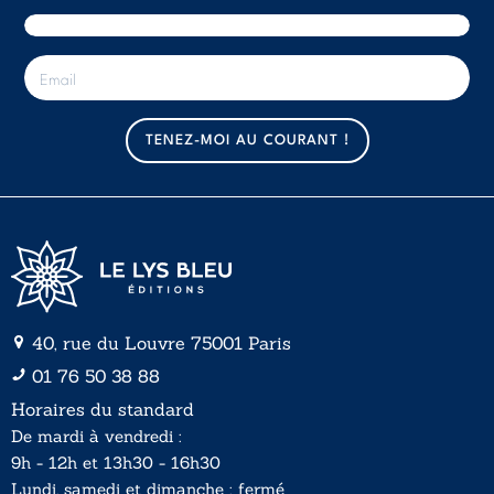
E
-
m
a
TENEZ-MOI AU COURANT !
i
l
*
40, rue du Louvre 75001 Paris
01 76 50 38 88
Horaires du standard
De mardi à vendredi :
9h - 12h et 13h30 - 16h30
Lundi, samedi et dimanche : fermé