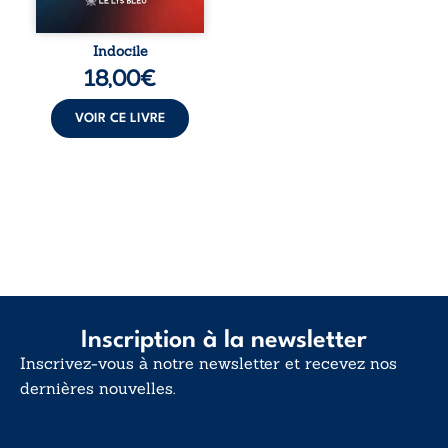
trop vrai, trop tôt.
Indocile est une
traversée. Une
Indocile
langue nue. Une
18,00
€
insurrection
calme. Une
déclaration
VOIR CE LIVRE
d’existence pour ...
Inscription à la newsletter
Inscrivez-vous à notre newsletter et recevez nos
dernières nouvelles.
E-mail