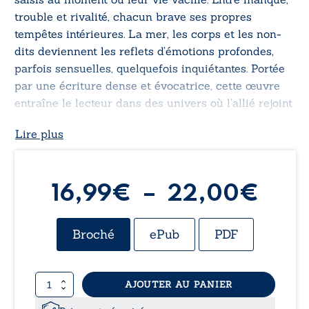
trouble et rivalité, chacun brave ses propres
tempêtes intérieures. La mer, les corps et les non-
dits deviennent les reflets d’émotions profondes,
parfois sensuelles, quelquefois inquiétantes. Portée
par une écriture dense et évocatrice, cette œuvre
entraîne le lecteur dans des univers où l’allié rejoint
l’inattendu. Un ouvrage intense, où chaque histoire
Lire plus
révèle la fragilité et la force des élans humains.
Pla
16,99
€
–
22,00
€
de
Broché
ePub
PDF
prix 
quantité
AJOUTER AU PANIER
16,
de