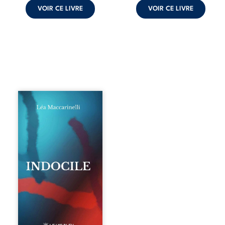
VOIR CE LIVRE
VOIR CE LIVRE
Quatre parties.
Quatre refus.
Quatre visages
d’une existence en
friction. Entre les
silences qu’on ne
déchiffre pas, les
amours qu’on
dérange, les corps
qu’on administre
et les liens qu’on
sabote, cet
ouvrage parle à
celles et ceux qui
vivent trop fort,