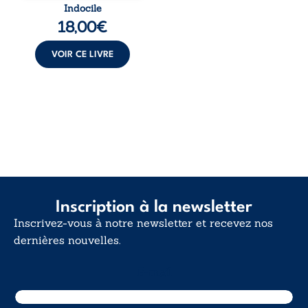
traversée. Une
Indocile
langue nue. Une
18,00
€
insurrection
calme. Une
déclaration
VOIR CE LIVRE
d’existence pour ...
Inscription à la newsletter
Inscrivez-vous à notre newsletter et recevez nos
dernières nouvelles.
E-mail