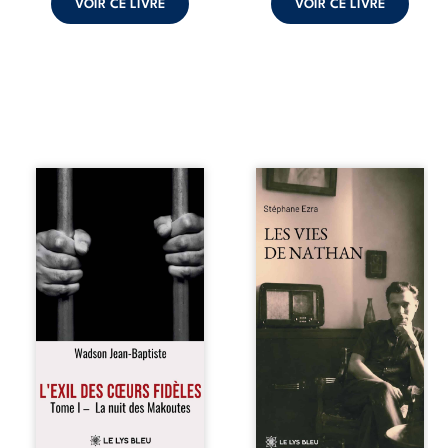
VOIR CE LIVRE
VOIR CE LIVRE
« Une nuit suffit
Les vies de
parfois pour briser
Nathan est un
une famille… mais
recueil de poésie
certaines fidélités
né en trois jours,
traversent les
au printemps
années. » Haïti,
2026. Pour la
sous la dictature
première fois,
des Duvalier. La
Stéphane Ezra,
peur s’étend
médium, a pu
jusque dans les
communiquer
villages les plus
avec son père,
reculés. À Bainet,
disparu depuis
Jean-Joël Joli
plus de vingt ans
mène une
et qu’il n’a jamais
existence paisible
connu. De ce
avec sa famille.
dialogue par-delà