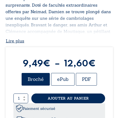
surprenante. Doté de facultés extraordinaires
offertes par Neimad, Damien se trouve plongé dans
une enquête sur une série de cambriolages
inexpliqués. Bravant le danger, ses amis Arthur et
Clémence accompagnée de Moutisque, un pétillant
Jack Russell, le suivent dans son aventure au cœur
Lire plus
de la forêt de Montargis. Chaque piste levée les
rapproche un peu plus des malfaiteurs et de la
vérité insoupçonnée.
Plag
9,49
€
–
12,60
€
de
Broché
ePub
PDF
prix :
quantité
AJOUTER AU PANIER
9,49
de
Damien
Paiement sécurisé
à
et