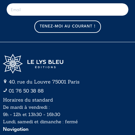
E
-
m
a
TENEZ-MOI AU COURANT !
i
l
*
40, rue du Louvre 75001 Paris
01 76 50 38 88
Horaires du standard
De mardi à vendredi :
9h - 12h et 13h30 - 16h30
Lundi, samedi et dimanche : fermé
Navigation