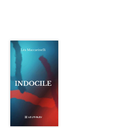
Quatre parties.
Quatre refus.
Quatre visages
d’une existence en
friction. Entre les
silences qu’on ne
déchiffre pas, les
amours qu’on
dérange, les corps
qu’on administre
et les liens qu’on
sabote, cet
ouvrage parle à
celles et ceux qui
vivent trop fort,
trop vrai, trop tôt.
Indocile est une