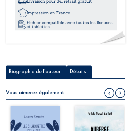
son
Livraison pour 3€, retrait gratuit
double
12,6
Impression en France
Fichier compatible avec toutes les liseuses
et tablettes
Biographie de l'auteur
Détails
Vous aimerez également
Les silhouettes de
Auberge de la
la rue donne la
maison de la
parole à six
justice est un
personnages
récit-témoignage