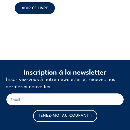
calme. Une
déclaration
VOIR CE LIVRE
d’existence pour ...
Inscription à la newsletter
Inscrivez-vous à notre newsletter et recevez nos
dernières nouvelles.
E
E
-
-
m
m
a
a
TENEZ-MOI AU COURANT !
i
i
l
l
*