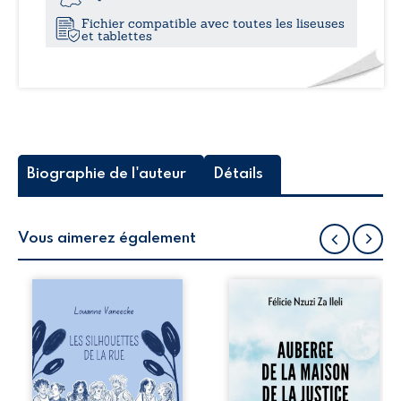
Fichier compatible avec toutes les liseuses
et tablettes
Biographie de l'auteur
Détails
Vous aimerez également
Les silhouettes de
Auberge de la
la rue donne la
maison de la
parole à six
justice est un
personnages
récit-témoignage
ordinaires,
consacré au
traversés par des
parcours
pensées, des
exemplaire de