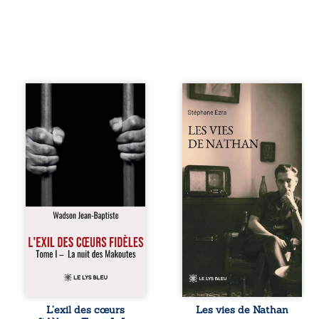
« Une nuit suffit
Les vies de
parfois pour briser
Nathan est un
une famille… mais
recueil de poésie
certaines fidélités
né en trois jours,
traversent les
au printemps
années. » Haïti,
2026. Pour la
sous la dictature
première fois,
des Duvalier. La
Stéphane Ezra,
peur s’étend
médium, a pu
jusque dans les
communiquer
villages les plus
avec son père,
reculés. À Bainet,
disparu depuis
Jean-Joël Joli
plus de vingt ans
mène une
et qu’il n’a jamais
existence paisible
connu. De ce
avec sa famille.
dialogue par-delà
Chef de section
la mort naissent
respecté, il refuse
des poèmes qui
L’exil des cœurs
Les vies de Nathan
pourtant de
retracent une vie