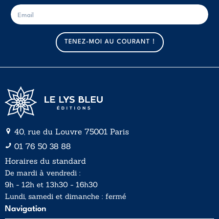
E
E
-
-
m
m
a
a
TENEZ-MOI AU COURANT !
i
i
l
l
*
40, rue du Louvre 75001 Paris
01 76 50 38 88
Horaires du standard
De mardi à vendredi :
9h - 12h et 13h30 - 16h30
Lundi, samedi et dimanche : fermé
Navigation