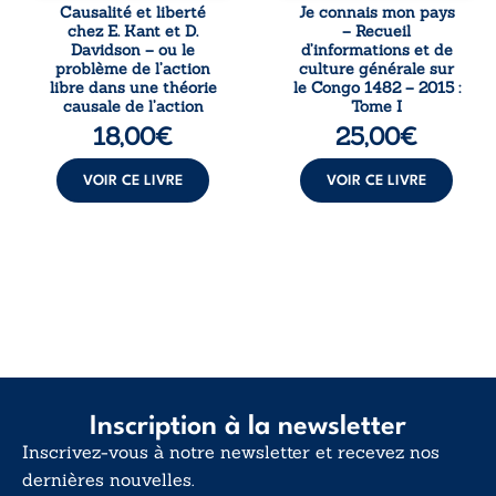
responsabilité. De
patriotique.
Causalité et liberté
Je connais mon pays
la volonté
Accessible à tous,
chez E. Kant et D.
– Recueil
kantienne au
ce recueil offre
Davidson – ou le
d’informations et de
monisme anomal
des repères
problème de l’action
culture générale sur
de Davidson, il
essentiels pour
libre dans une théorie
le Congo 1482 – 2015 :
interroge la
mieux
causale de l’action
Tome I
manière dont les
comprendre le ...
18,00
€
25,00
€
intentions et les
croyances
peuvent ...
VOIR CE LIVRE
VOIR CE LIVRE
Inscription à la newsletter
Inscrivez-vous à notre newsletter et recevez nos
dernières nouvelles.