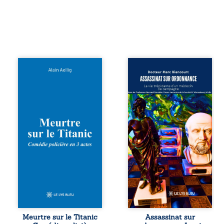
Et si le naufrage
Assassinat sur
n’avait pas
ordonnance – La
emporté tous ses
vie trépidante
secrets ? À bord
d’un médecin de
du Titanic, lors du
campagne est la
voyage inaugural
réédition enrichie
en 1912, un
et actualisée du
meurtre est
témoignage du
commis. Le drame
Docteur Marc
disparaît avec le
Biencourt, ancien
navire, englouti
médecin de
dans les
famille, qui revient
profondeurs de
sur son parcours
l’Atlantique. Sept
médical, syndical
décennies plus
et ordinal. Depuis
tard, la
septembre 2013, il
découverte de
raconte le long
l’épave fait
combat qui l’a
Meurtre sur le Titanic
Assassinat sur
resurgir un secret
conduit à être