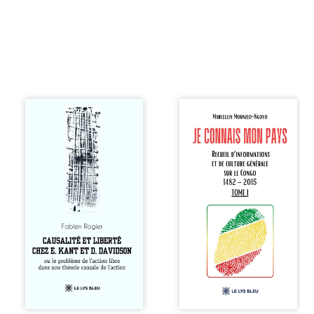
Sommes-nous
Je connais mon
vraiment libres si
pays se présente
chacun de nos
comme une œuvre
actes s’inscrit
de transmission et
dans une chaîne
d’éveil civique,
de causes ? À
destinée à raviver
travers une
la mémoire
confrontation
congolaise. En
entre les pensées
retraçant les
d’Emmanuel Kant
grandes étapes de
et de Donald
l’histoire
Davidson, cet
nationale, il
essai explore les
entend combattre
liens entre libre
l’ignorance, le
arbitre,
repli identitaire et
déterminisme
l’affaiblissement
causal et
du sentiment