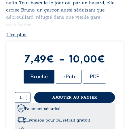
nuits. Tout bascule le jour où, par un hasard, elle
croise Bruno, un garçon aussi séduisant que
débrouillard, réfugié dans une vieille gare
désaffectée.
Lire plus
Plag
7,49
€
–
10,00
€
de
Broché
ePub
PDF
prix 
quantité
AJOUTER AU PANIER
7,49
de
Charlotte
Paiement sécurisé
à
n’est
plus
Livraison pour 3€, retrait gratuit
un
10,0