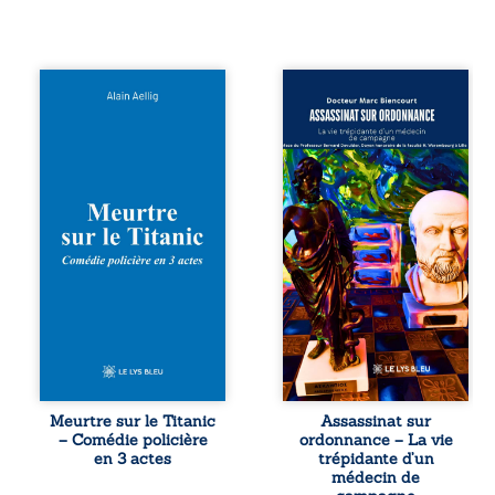
Et si le naufrage
Assassinat sur
n’avait pas
ordonnance – La
emporté tous ses
vie trépidante
secrets ? À bord
d’un médecin de
du Titanic, lors du
campagne est la
voyage inaugural
réédition enrichie
en 1912, un
et actualisée du
meurtre est
témoignage du
commis. Le drame
Docteur Marc
disparaît avec le
Biencourt, ancien
navire, englouti
médecin de
dans les
famille, qui revient
profondeurs de
sur son parcours
l’Atlantique. Sept
médical, syndical
décennies plus
et ordinal. Depuis
tard, la
septembre 2013, il
découverte de
raconte le long
l’épave fait
combat qui l’a
Meurtre sur le Titanic
Assassinat sur
resurgir un secret
conduit à être
– Comédie policière
ordonnance – La vie
que l’on croyait
écarté du corps
en 3 actes
trépidante d’un
perdu. Dans un
médical, malgré
médecin de
coffre mystérieux,
une décision de