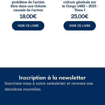
monisme anomal
des repères
problème de l’action
culture générale sur
de Davidson, il
essentiels pour
libre dans une théorie
le Congo 1482 – 2015 :
interroge la
mieux
causale de l’action
Tome I
manière dont les
comprendre le ...
18,00
€
25,00
€
intentions et les
croyances
peuvent ...
VOIR CE LIVRE
VOIR CE LIVRE
Inscription à la newsletter
Inscrivez-vous à notre newsletter et recevez nos
dernières nouvelles.
E-mail