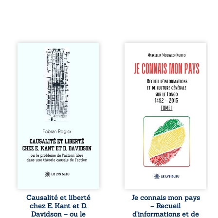
Sommes-nous
Je connais mon
vraiment libres si
pays se présente
chacun de nos
comme une œuvre
actes s’inscrit
de transmission et
dans une chaîne
d’éveil civique,
de causes ? À
destinée à raviver
travers une
la mémoire
confrontation
congolaise. En
entre les pensées
retraçant les
d’Emmanuel Kant
grandes étapes de
et de Donald
l’histoire
Davidson, cet
nationale, il
essai explore les
entend combattre
liens entre libre
l’ignorance, le
arbitre,
repli identitaire et
déterminisme
l’affaiblissement
causal et
du sentiment
responsabilité. De
patriotique.
Causalité et liberté
Je connais mon pays
la volonté
Accessible à tous,
chez E. Kant et D.
– Recueil
kantienne au
ce recueil offre
Davidson – ou le
d’informations et de