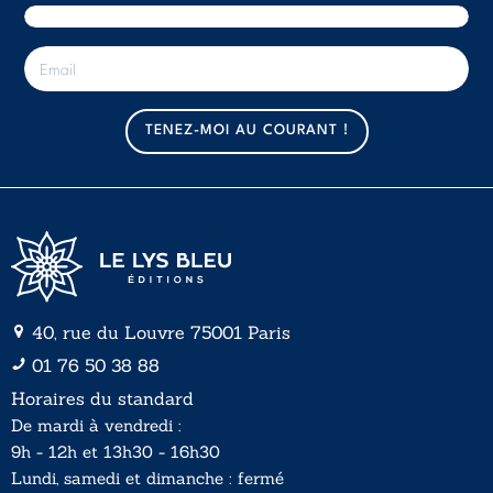
E
-
m
a
TENEZ-MOI AU COURANT !
i
l
*
40, rue du Louvre 75001 Paris
01 76 50 38 88
Horaires du standard
De mardi à vendredi :
9h - 12h et 13h30 - 16h30
Lundi, samedi et dimanche : fermé