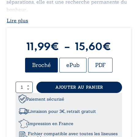
séparations, elle est une recherche permanente du
bonheur…
Lire plus
Plag
11,99
€
–
15,60
€
de
Broché
ePub
PDF
prix :
quantité
AJOUTER AU PANIER
11,9
de
Une
Paiement sécurisé
à
vie
d’amour
Livraison pour 3€, retrait gratuit
15,6
Impression en France
Fichier compatible avec toutes les liseuses