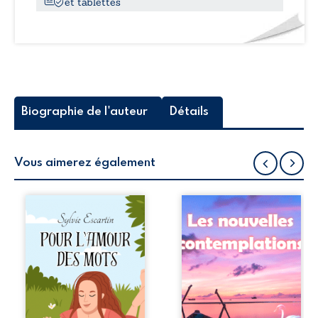
et tablettes
Biographie de l'auteur
Détails
Vous aimerez également
La poésie offre la
Les nouvelles
possibilité
contemplations
d'exprimer les
est un regard
émotions vécues
admiratif sur les
dans un espace
jolies choses de la
entre les rêves et
vie. Des beautés
la réalité, entre les
de la nature aux
aspirations et les
caractères
possibilités
singuliers des