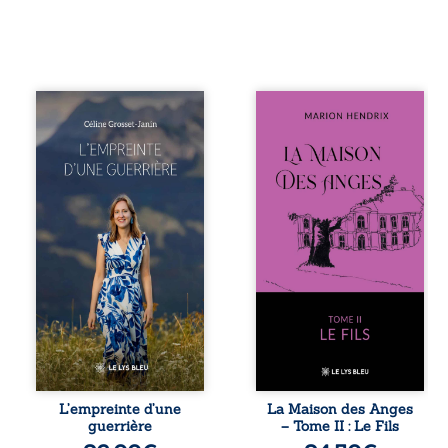
Que reste-t-il de
Nous sommes en
l’enfance lorsque
1979, soit 15 ans
la maladie impose
après le décès du
ses propres règles
patriarche
? L’empreinte
Anatole-Eustache.
d’une guerrière
La famille devra
livre, sans détour,
affronter non
le récit d’un
seulement un
quotidien
inconnu qui rôde
bouleversé par la
autour du
maladie
domaine et dont
chronique,
Firmin, le fidèle
l’errance médicale
majordome,
et de longues
redoute les visites,
hospitalisations.
le passé
L’auteure y
encombrant
raconte ce que les
d’Anatole-
dossiers médicaux
Eustache, la
L’empreinte d’une
La Maison des Anges
taisent : la peur,
malédiction
guerrière
– Tome II : Le Fils
l’isolement,
familiale, mais