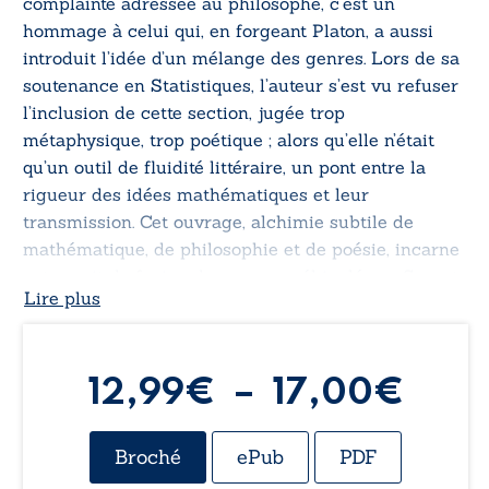
complainte adressée au philosophe, c’est un
hommage à celui qui, en forgeant Platon, a aussi
introduit l’idée d’un mélange des genres. Lors de sa
soutenance en Statistiques, l’auteur s’est vu refuser
l’inclusion de cette section, jugée trop
métaphysique, trop poétique ; alors qu’elle n’était
qu’un outil de fluidité littéraire, un pont entre la
rigueur des idées mathématiques et leur
transmission. Cet ouvrage, alchimie subtile de
mathématique, de philosophie et de poésie, incarne
cet esprit de fusion des genres véhiculé par Socrate
Lire plus
– et poursuivi par Platon – qui affirmait : « Nul
n’entre ici s’il n’est géomètre. »
Plag
12,99
€
–
17,00
€
de
Broché
ePub
PDF