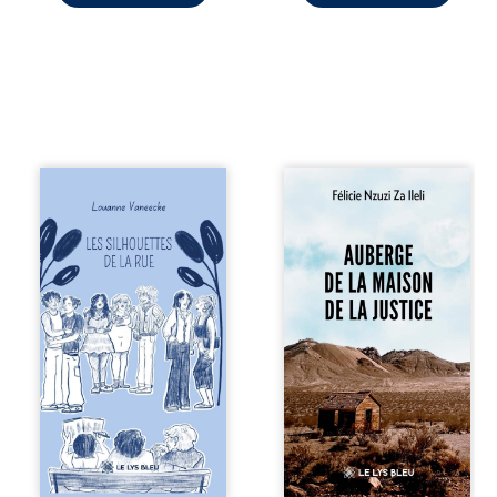
Les silhouettes de
Auberge de la
la rue donne la
maison de la
parole à six
justice est un
personnages
récit-témoignage
ordinaires,
consacré au
traversés par des
parcours
pensées, des
exemplaire de
émotions et des
Mbala Zi Nkuaku
silences qui
Lema Félix.
pourraient
Magistrat intègre,
appartenir à
fervent défenseur
chacun de nous. À
des droits
travers leurs
humains et de
parcours, ce
l’indépendance
roman invite à
judiciaire, il voit sa
porter un regard
carrière de trente-
différent sur
quatre ans