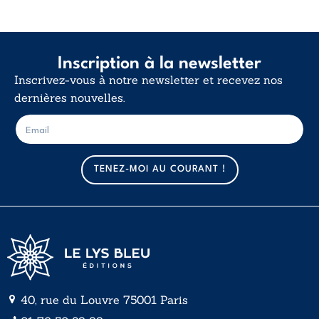
Inscription à la newsletter
Inscrivez-vous à notre newsletter et recevez nos
dernières nouvelles.
E
E
-
-
m
m
a
a
TENEZ-MOI AU COURANT !
i
i
l
l
*
40, rue du Louvre 75001 Paris