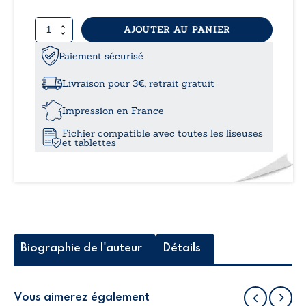
prix 
quantité
AJOUTER AU PANIER
12,9
de
Une
Paiement sécurisé
à
longue
lettre
Livraison pour 3€, retrait gratuit
à
17,
Socrate
Impression en France
-
Fichier compatible avec toutes les liseuses
Recueil
et tablettes
de
poèmes
mathématico-
philosophiques
Biographie de l'auteur
Détails
Vous aimerez également