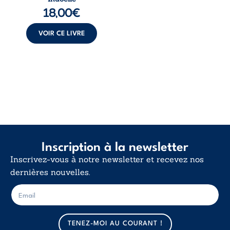
langue nue. Une
18,00
€
insurrection
calme. Une
déclaration
VOIR CE LIVRE
d’existence pour ...
Inscription à la newsletter
Inscrivez-vous à notre newsletter et recevez nos
dernières nouvelles.
E
E
-
-
m
m
a
a
TENEZ-MOI AU COURANT !
i
i