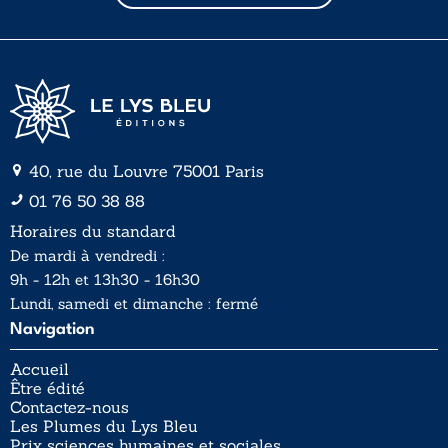
l
l
*
40, rue du Louvre 75001 Paris
01 76 50 38 88
Horaires du standard
De mardi à vendredi :
9h - 12h et 13h30 - 16h30
Lundi, samedi et dimanche : fermé
Navigation
Accueil
Être édité
Contactez-nous
Les Plumes du Lys Bleu
Prix sciences humaines et sociales