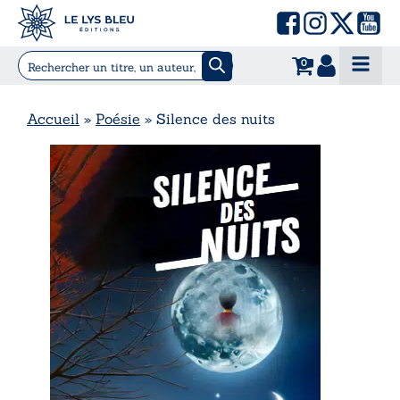
0
Accueil
»
Poésie
»
Silence des nuits