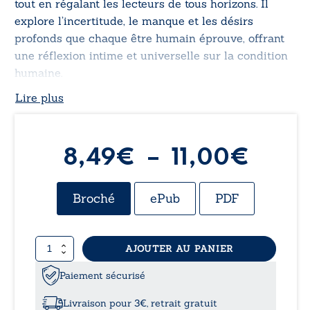
tout en régalant les lecteurs de tous horizons. Il
explore l’incertitude, le manque et les désirs
profonds que chaque être humain éprouve, offrant
une réflexion intime et universelle sur la condition
humaine.
Lire plus
Plag
8,49
€
–
11,00
€
de
Broché
ePub
PDF
prix :
quantité
AJOUTER AU PANIER
8,49
de
Silence
Paiement sécurisé
à
des
nuits
Livraison pour 3€, retrait gratuit