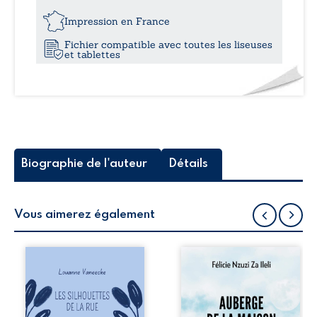
11,0
Impression en France
Fichier compatible avec toutes les liseuses
et tablettes
Biographie de l'auteur
Détails
Vous aimerez également
Les silhouettes de
Auberge de la
la rue donne la
maison de la
parole à six
justice est un
personnages
récit-témoignage
ordinaires,
consacré au