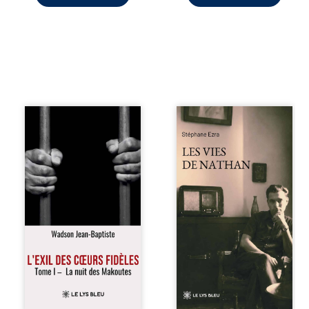
« Une nuit suffit
Les vies de
parfois pour briser
Nathan est un
une famille… mais
recueil de poésie
certaines fidélités
né en trois jours,
traversent les
au printemps
années. » Haïti,
2026. Pour la
sous la dictature
première fois,
des Duvalier. La
Stéphane Ezra,
peur s’étend
médium, a pu
jusque dans les
communiquer
villages les plus
avec son père,
reculés. À Bainet,
disparu depuis
Jean-Joël Joli
plus de vingt ans
mène une
et qu’il n’a jamais
existence paisible
connu. De ce
avec sa famille.
dialogue par-delà
Chef de section
la mort naissent