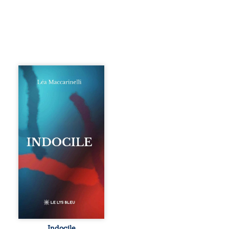
Quatre parties.
Quatre refus.
Quatre visages
d’une existence en
friction. Entre les
silences qu’on ne
déchiffre pas, les
amours qu’on
dérange, les corps
qu’on administre
et les liens qu’on
sabote, cet
ouvrage parle à
celles et ceux qui
vivent trop fort,
trop vrai, trop tôt.
Indocile est une
traversée. Une
Indocile