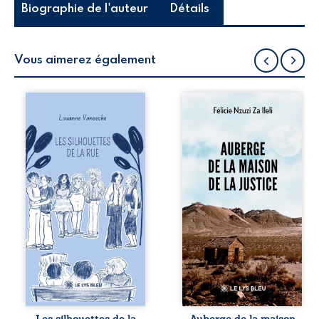
Biographie de l'auteur
Détails
Vous aimerez également
Les silhouettes de
Auberge de la
la rue donne la
maison de la
parole à six
justice est un
personnages
récit-témoignage
ordinaires,
consacré au
traversés par des
parcours
pensées, des
exemplaire de
émotions et des
Mbala Zi Nkuaku
silences qui
Lema Félix.
pourraient
Magistrat intègre,
appartenir à
fervent défenseur
chacun de nous. À
des droits
travers leurs
humains et de
parcours, ce
l’indépendance
roman invite à
judiciaire, il voit sa
porter un regard
carrière de trente-
différent sur
quatre ans
celles et ceux qui
brutalement
Les silhouettes de la
Auberge de la maison