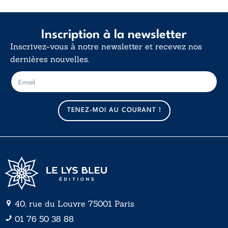
Inscription à la newsletter
Inscrivez-vous à notre newsletter et recevez nos
dernières nouvelles.
E
E
-
-
m
m
a
a
TENEZ-MOI AU COURANT !
i
i
l
l
*
40, rue du Louvre 75001 Paris
01 76 50 38 88