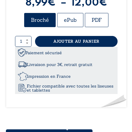
Plag
8,99
€
–
12,00
€
de
Broché
ePub
PDF
prix :
quantité
AJOUTER AU PANIER
8,99
de
Poèmes
Paiement sécurisé
à
sur
le
Livraison pour 3€, retrait gratuit
fil
12,0
Impression en France
Fichier compatible avec toutes les liseuses
et tablettes