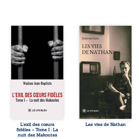
« Une nuit suffit
Les vies de
parfois pour briser
Nathan est un
une famille… mais
recueil de poésie
certaines fidélités
né en trois jours,
traversent les
au printemps
années. » Haïti,
2026. Pour la
sous la dictature
première fois,
des Duvalier. La
Stéphane Ezra,
peur s’étend
médium, a pu
jusque dans les
communiquer
villages les plus
avec son père,
reculés. À Bainet,
disparu depuis
Jean-Joël Joli
plus de vingt ans
mène une
et qu’il n’a jamais
existence paisible
connu. De ce
avec sa famille.
dialogue par-delà
Chef de section
la mort naissent
respecté, il refuse
des poèmes qui
L’exil des cœurs
Les vies de Nathan
pourtant de
retracent une vie
fidèles – Tome I : La
fermer les yeux
marquée par la
nuit des Makoutes
sur l’injustice.
Seconde Guerre