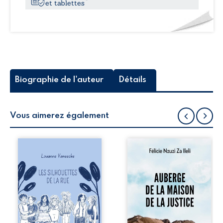
et tablettes
Biographie de l'auteur
Détails
Vous aimerez également
Les silhouettes de
Auberge de la
la rue donne la
maison de la
parole à six
justice est un
personnages
récit-témoignage
ordinaires,
consacré au
traversés par des
parcours
pensées, des
exemplaire de
émotions et des
Mbala Zi Nkuaku
silences qui
Lema Félix.