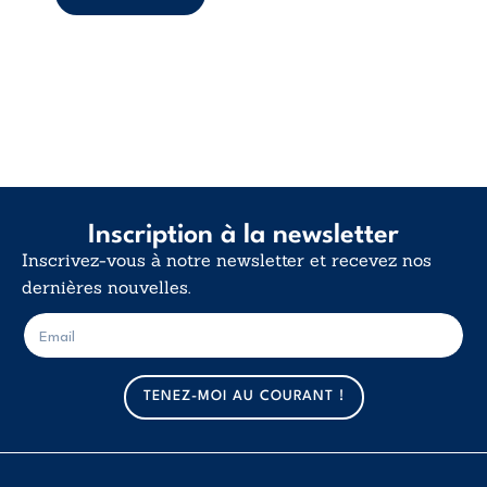
d’existence pour ...
Inscription à la newsletter
Inscrivez-vous à notre newsletter et recevez nos
dernières nouvelles.
E
E
-
-
m
m
a
a
TENEZ-MOI AU COURANT !
i
i
l
l
*