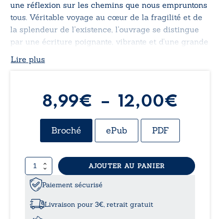
une réflexion sur les chemins que nous empruntons
tous. Véritable voyage au cœur de la fragilité et de
la splendeur de l’existence, l’ouvrage se distingue
par une écriture poignante, vibrante et d’une grande
sensibilité.
Lire plus
Plag
8,99
€
–
12,00
€
de
Broché
ePub
PDF
prix :
quantité
AJOUTER AU PANIER
8,99
de
Mots
Paiement sécurisé
à
pour
maux
Livraison pour 3€, retrait gratuit
12,0