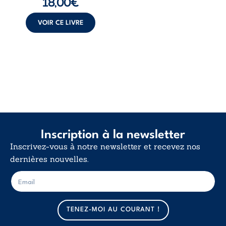
18,00
€
insurrection
calme. Une
déclaration
VOIR CE LIVRE
d’existence pour ...
Inscription à la newsletter
Inscrivez-vous à notre newsletter et recevez nos
dernières nouvelles.
E
E
-
-
m
m
a
a
TENEZ-MOI AU COURANT !
i
i
l
l