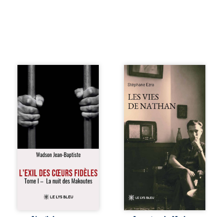
« Une nuit suffit
Les vies de
parfois pour briser
Nathan est un
une famille… mais
recueil de poésie
certaines fidélités
né en trois jours,
traversent les
au printemps
années. » Haïti,
2026. Pour la
sous la dictature
première fois,
des Duvalier. La
Stéphane Ezra,
peur s’étend
médium, a pu
jusque dans les
communiquer
villages les plus
avec son père,
reculés. À Bainet,
disparu depuis
Jean-Joël Joli
plus de vingt ans
mène une
et qu’il n’a jamais
existence paisible
connu. De ce
avec sa famille.
dialogue par-delà
Chef de section
la mort naissent
respecté, il refuse
des poèmes qui