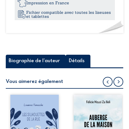
Impression en France
Fichier compatible avec toutes les liseuses
et tablettes
Biographie de l'auteur
Détails
Vous aimerez également
Les silhouettes de
Auberge de la
la rue donne la
maison de la
parole à six
justice est un
personnages
récit-témoignage
ordinaires,
consacré au
traversés par des
parcours