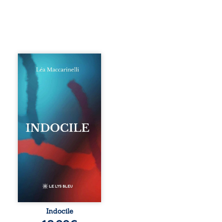
Quatre parties.
Quatre refus.
Quatre visages
d’une existence en
friction. Entre les
silences qu’on ne
déchiffre pas, les
amours qu’on
dérange, les corps
qu’on administre
et les liens qu’on
sabote, cet
ouvrage parle à
celles et ceux qui
vivent trop fort,
trop vrai, trop tôt.
Indocile est une
traversée. Une
Indocile
langue nue. Une