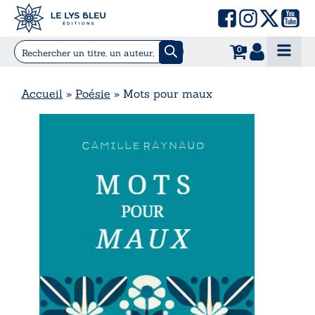
0
Accueil
»
Poésie
»
Mots pour maux