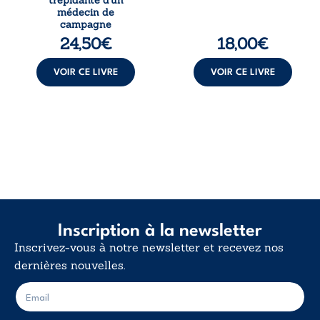
médical, malgré
calme. Une
médecin de
une décision de
déclaration
campagne
première instance
d’existence pour ...
24,50
€
18,00
€
...
VOIR CE LIVRE
VOIR CE LIVRE
Inscription à la newsletter
Inscrivez-vous à notre newsletter et recevez nos
dernières nouvelles.
E
E
-
-
m
m