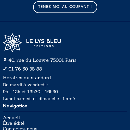
a
a
TENEZ-MOI AU COURANT !
i
i
l
l
*
40, rue du Louvre 75001 Paris
01 76 50 38 88
Horaires du standard
De mardi à vendredi :
9h - 12h et 13h30 - 16h30
Lundi, samedi et dimanche : fermé
Navigation
Accueil
Être édité
Contactez-nous