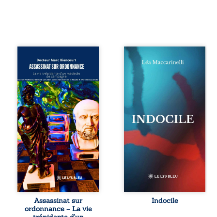
Assassinat sur
Quatre parties.
ordonnance – La
Quatre refus.
vie trépidante
Quatre visages
d’un médecin de
d’une existence en
campagne est la
friction. Entre les
réédition enrichie
silences qu’on ne
et actualisée du
déchiffre pas, les
témoignage du
amours qu’on
Docteur Marc
dérange, les corps
Biencourt, ancien
qu’on administre
médecin de
et les liens qu’on
famille, qui revient
sabote, cet
sur son parcours
ouvrage parle à
médical, syndical
celles et ceux qui
et ordinal. Depuis
vivent trop fort,
septembre 2013, il
trop vrai, trop tôt.
raconte le long
Indocile est une
combat qui l’a
traversée. Une
Assassinat sur
Indocile
conduit à être
langue nue. Une
ordonnance – La vie
écarté du corps
insurrection
trépidante d’un