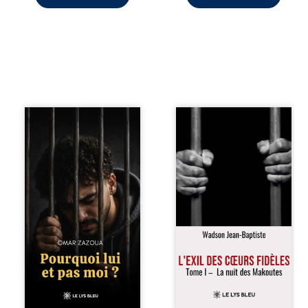
couvert de ...
Pourquoi lui et pas
« Une nuit suffit
moi ? raconte le
parfois pour briser
parcours de
une famille… mais
l’auteur marqué
certaines fidélités
par les mauvais
traversent les
choix, la chute et
années. » Haïti,
l’épreuve de
sous la dictature
l’enfermement.
des Duvalier. La
Mais il dévoile
peur s’étend
également les
jusque dans les
espoirs qui lui ont
villages les plus
permis de ne pas
reculés. À Bainet,
renoncer. Au-delà
Jean-Joël Joli
d’une histoire
mène une
personnelle, ce
existence paisible
témoignage
avec sa famille.