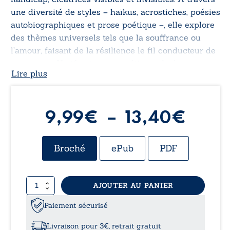
une diversité de styles – haïkus, acrostiches, poésies
autobiographiques et prose poétique –, elle explore
des thèmes universels tels que la souffrance ou
l’amour, faisant de la résilience le fil conducteur de
son œuvre. Un témoignage poétique où chaque vers
Lire plus
devient un pas vers la lumière.
Plag
9,99
€
–
13,40
€
de
Broché
ePub
PDF
prix :
quantité
AJOUTER AU PANIER
9,99
de
Mes
Paiement sécurisé
à
vies
ou
Livraison pour 3€, retrait gratuit