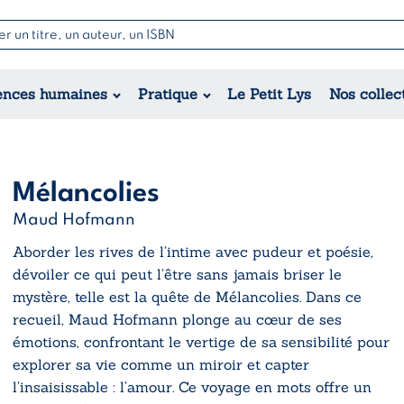
Nouvell
Poésie
Romance
Jeunesse
ences humaines
Pratique
Le Petit Lys
Nos collec
Théâtre
Érotique
Historique
Régional
Mélancolies
Maud Hofmann
Aborder les rives de l’intime avec pudeur et poésie,
dévoiler ce qui peut l’être sans jamais briser le
mystère, telle est la quête de
Mélancolies
. Dans ce
recueil, Maud Hofmann plonge au cœur de ses
émotions, confrontant le vertige de sa sensibilité pour
explorer sa vie comme un miroir et capter
l’insaisissable : l’amour. Ce voyage en mots offre un