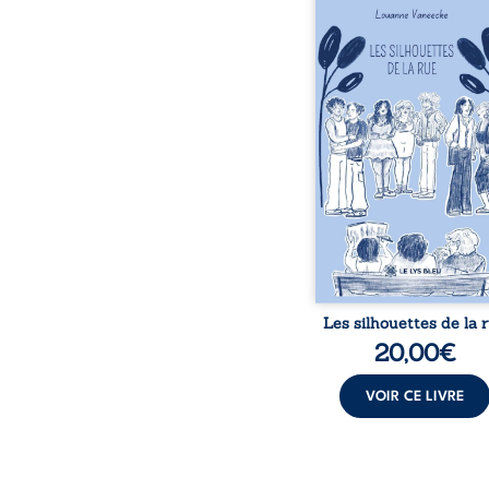
donne la parole à
personnages ordina
traversés par des pensée
émotions et des silenc
pourraient apparte
chacun de nous. À tr
leurs parcours, ce roman 
à porter un regard dif
sur celles et ceux qu
entourent, à deviner ce 
cache derrière les appa
et à s’ouvrir au fourmil
sensible de no
Les silhouettes de la 
20,00
€
VOIR CE LIVRE