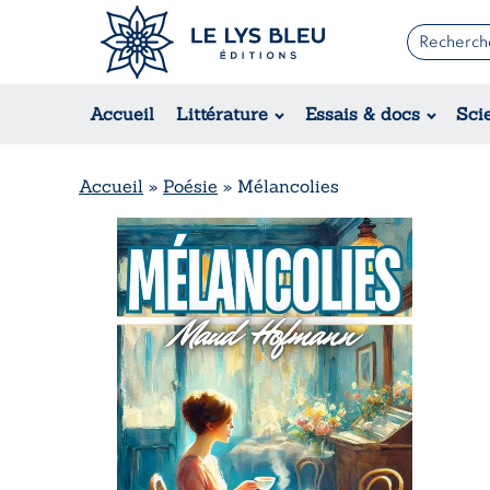
Romans
Contemporain
Accueil
Littérature
Essais & docs
Sci
Suspense / Thriller / Policier
Fantastique
Science-fiction
Accueil
»
Poésie
»
Mélancolies