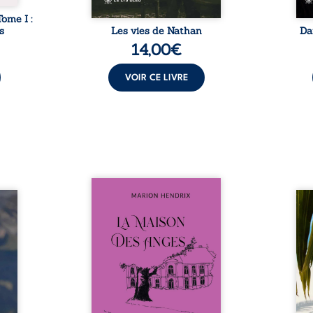
Tome I :
s
Les vies de Nathan
Da
14,00
€
VOIR CE LIVRE
Nous sommes en 1979, soit 15
nfance
ans après le décès du
Au rév
se ses
patriarche Anatole-Eustache.
décou
reinte
La famille devra affronter non
sédui
, sans
seulement un inconnu qui rôde
tren
tidien
autour du domaine et dont
comm
ladie
Firmin, le fidèle majordome,
nouve
dicale
redoute les visites, le passé
dans 
tions.
encombrant d’Anatole-
toute
ue les
Eustache, la malédiction
eux, 
t : la
familiale, mais aussi la toute-
brûl