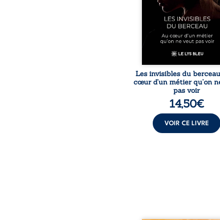
travers des témoig
saisissants et sa p
expérience, Magali Voge
le voile sur les coulisses d’
Les invisibles du bercea
cœur d’un métier qu’on n
pas voir
14,50
€
VOIR CE LIVRE