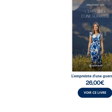
Que reste-t-il de l’e
lorsque la maladie impo
propres règles ? L’emp
d’une guerrière livre
détour, le récit d’un quo
bouleversé par la ma
chronique, l’errance mé
et de longues hospitalisa
L’auteure y raconte ce q
dossiers médicaux taisen
peur, l’isolement, l’épui
et le sentiment de ne 
L’empreinte d’une guerr
26,00
€
VOIR CE LIVRE