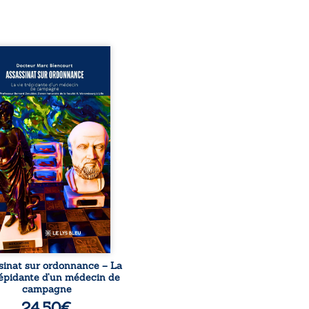
sinat sur ordonnance –
e trépidante d’un médecin
mpagne est la réédition
chie et actualisée du
ignage du Docteur Marc
ourt, ancien médecin de
le, qui revient sur son
urs médical, syndical et
nal. Depuis septembre
 il raconte le long combat
’a conduit à être écarté du
s médical, malgré une
ion de première instance
...
sinat sur ordonnance – La
répidante d’un médecin de
campagne
24,50
€