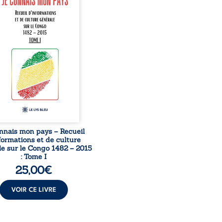
mission et d’éveil civique,
née à raviver la mémoire
laise. En retraçant les
es étapes de l’histoire
nale, il entend combattre
rance, le repli identitaire
’affaiblissement du
iment patriotique.
sible à tous, ce recueil
 des repères essentiels
ur mieux comprendre le ...
nnais mon pays – Recueil
formations et de culture
e sur le Congo 1482 – 2015
: Tome I
25,00
€
VOIR CE LIVRE