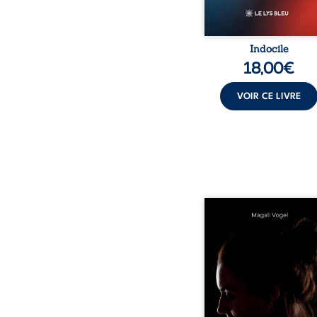
Indocile
18,00
€
VOIR CE LIVRE
Qui prend soin de cel
ceux auxquels nous co
nos enfants ? Derriè
douceur apparente
maisons d’accueil se jo
réalité que nul ne soupç
rémunérations dériso
solitude, épuisem
responsabilités écrasan