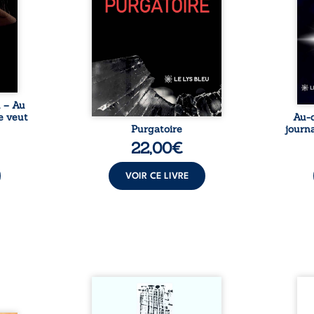
nages
philosophiques, chaque texte
ses r
ropre
ouvre une porte sur
prix 
l lève
l’existence. Ici, nul ordre
monde
une ...
imposé : chaque page peut
les s
être choisie au hasard, comme
une rencontre inattendue sur
le chemin de la vie. ...
u – Au
e veut
Au-d
Purgatoire
journa
22,00
€
VOIR CE LIVRE
Sommes-nous vraiment libres
Je c
si chacun de nos actes s’inscrit
prése