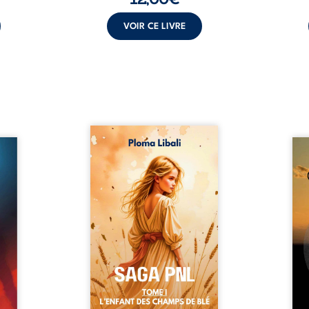
VOIR CE LIVRE
Autrefois, les champs
refus.
d’Atlantis vibraient sous le
Compo
stence
vent et les enfants couraient
obscu
lences
dans les blés. Puis la couronne
les 
s, les
plia le genou, livrant son
natur
, les
peuple à l’ombre d’Ivorny. À
par
et les
Atove, Luwel aurait pu
perso
uvrage
disparaître dans les ruines de
obs
x qui
son destin ; pourtant, sous les
tradu
i, trop
pierres d’un temple oublié, des
les r
ersée.
rebelles lui tendirent la main.
d’une
 Une
Parmi eux, Atos, général sans
sensi
. Une
trône mais habité par ...
monde
our ...
c