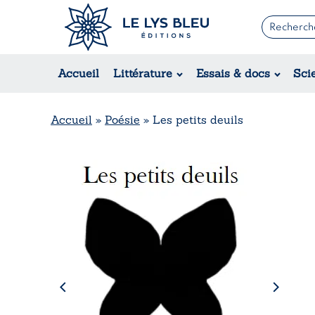
Romans
Contemporain
Accueil
Littérature
Essais & docs
Sci
Suspense / Thriller / Policier
Fantastique
Science-fiction
Accueil
»
Poésie
»
Les petits deuils