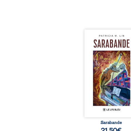
Aux chants crépitants de 
Sous le silence ouaté
neige en hiver, Au co
nuits pâles, Dans la 
bienveillante de la lune, 
pensées, révoltes et es
Des mots s’assemblent, co
rebelles aux règles 
poésie, mais chanta
rythme. Ils formen
sarabande, passionnée so
Sarabande
21,50
€