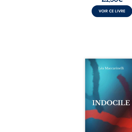
VOIR CE LIVRE
Quatre parties. Quatre 
Quatre visages d’une exi
en friction. Entre les si
qu’on ne déchiffre pa
amours qu’on dérange
corps qu’on administre 
liens qu’on sabote, cet o
parle à celles et ceu
vivent trop fort, trop vra
tôt. Indocile est une trav
Une langue nue.
insurrection calme
déclaration d’existence p