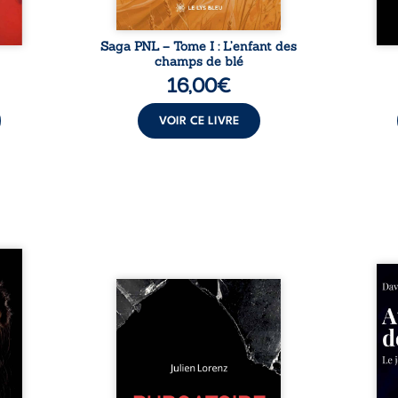
Saga PNL – Tome I : L’enfant des
champs de blé
16,00
€
VOIR CE LIVRE
les et
nfions
Né da
re la
Vingt années d’écriture, de
la vi
 des
blessures, d’émotions et de
famil
ue une
pensées se rencontrent dans
dest
onne :
ce recueil profondément
ruptur
ires,
intime. Entre nouvelles
livre
ent,
autobiographiques, poèmes
survi
tes… À
bruts, pamphlets et réflexions
ascen