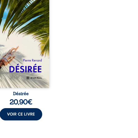
eil, Pierre, jeune retraité,
vre qu’il est devenu une
sante femme métissée de
te ans. À peine a-t-il
encé à apprivoiser ce
au corps qu’Ange surgit
sa vie et fait vaciller
s ses certitudes. Entre
l’attirance est immédiate,
ante jusqu’à ce qu’un
t familial fasse planer
ensable : et s’ils étaient
demi-frère et ...
Désirée
20,90
€
VOIR CE LIVRE