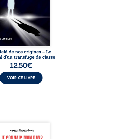
acines exige pourtant un
invisible. Pris entre deux
s, l’homme réalise que
uccès professionnels ne
guérissent ni ...
elà de nos origines – Le
l d’un transfuge de classe
12,50
€
VOIR CE LIVRE
onnais mon pays se
nte comme une œuvre de