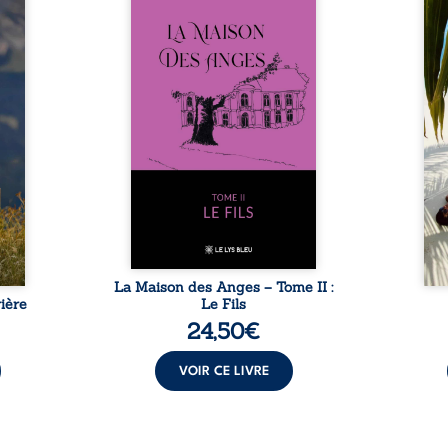
nfance
ans après le décès du
Au rév
se ses
patriarche Anatole-Eustache.
décou
reinte
La famille devra affronter non
sédui
, sans
seulement un inconnu qui rôde
tren
tidien
autour du domaine et dont
comm
ladie
Firmin, le fidèle majordome,
nouve
dicale
redoute les visites, le passé
dans 
tions.
encombrant d’Anatole-
toute
ue les
Eustache, la malédiction
eux, 
t : la
familiale, mais aussi la toute-
brûl
sement
puissance de Gauthier. Mais
secre
pas ...
comment dompter cet enfant
l’imp
avant qu’il ...
La Maison des Anges – Tome II :
ière
Le Fils
24,50
€
VOIR CE LIVRE