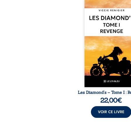
Revenge est à la têt
Diamond’s, un clan de m
aussi réputé et respec
redouté dans tout le pays
ne la prédestinait à cett
mais les épreuves ont
une femme dure, inacce
et résolue à ne jamais dé
ses faiblesses, jusqu’à 
le mystérieux Juan cro
route. Chef d’une fami
Nomads, Juan porte lui au
p
Les Diamond’s – Tome I : 
22,00
€
VOIR CE LIVRE