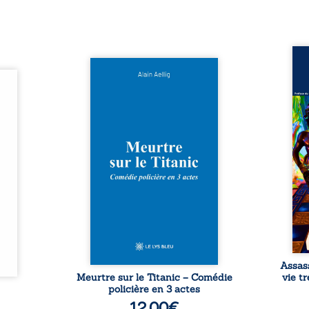
Assas
Et si le naufrage n’avait pas
La vi
l’été,
emporté tous ses secrets ? À
de ca
 de la
bord du Titanic, lors du voyage
enri
urs de
inaugural en 1912, un meurtre
témo
clarté
est commis. Le drame disparaît
Bienc
Rêves,
avec le navire, englouti dans
famil
poirs…
les profondeurs de l’Atlantique.
parco
lorés,
Sept décennies plus tard, la
ordi
de la
découverte de l’épave fait
2013,
nt en
resurgir un secret que l’on
qui l
t une
croyait perdu. Dans un coffre
corp
uvent,
mystérieux, des indices oubliés
décis
plus ...
...
Assas
Meurtre sur le Titanic – Comédie
vie t
policière en 3 actes
12,00
€