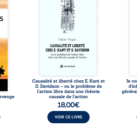
dans une chaîne de causes ? À
trans
e des
travers une confrontation
desti
otards
entre les pensées d’Emmanuel
congo
té que
Kant et de Donald Davidson,
grand
. Rien
cet essai explore les liens entre
natio
e vie,
libre arbitre, déterminisme
l’igno
 forgé
causal et responsabilité. De la
et l
ssible
volonté kantienne au monisme
sent
voiler
anomal de Davidson, il
Acces
ce que
interroge la manière dont les
offre
ise sa
intentions et les croyances
po
lle de
peuvent ...
ssi le
oids ...
Causalité et liberté chez E. Kant et
Je co
D. Davidson – ou le problème de
d’in
l’action libre dans une théorie
général
Revenge
causale de l’action
18,00
€
VOIR CE LIVRE