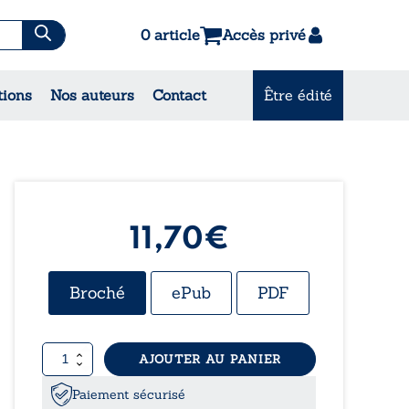
0 article
Accès privé
es & Contes
tions
Nos auteurs
Contact
Être édité
CONSULTEZ NOS
MEILLEURES VENTES
11,70
€
Broché
ePub
PDF
quantité
AJOUTER AU PANIER
de
Les
Paiement sécurisé