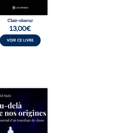
Clair-obscur
13,00
€
VOIR CE LIVRE
ns un milieu populaire où
olence et les fractures
iales tenaient lieu de
in, David a choisi la
e. Très tôt, l’école et les
s deviennent ses armes de
e, le moteur d’une lente
sion sociale. S’arracher à