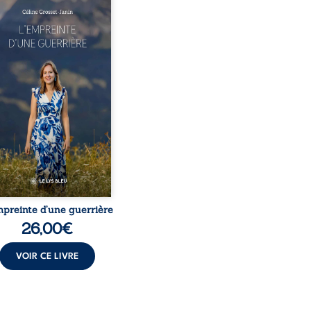
este-t-il de l’enfance
ue la maladie impose ses
es règles ? L’empreinte
 guerrière livre, sans
r, le récit d’un quotidien
eversé par la maladie
ique, l’errance médicale
 longues hospitalisations.
eure y raconte ce que les
ers médicaux taisent : la
 l’isolement, l’épuisement
t le sentiment de ne pas ...
mpreinte d’une guerrière
26,00
€
VOIR CE LIVRE