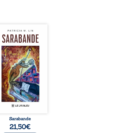
hants crépitants de l’été,
le silence ouaté de la
 en hiver, Au cours de
 pâles, Dans la clarté
eillante de la lune, Rêves,
es, révoltes et espoirs…
ots s’assemblent, colorés,
lles aux règles de la
ie, mais chantant en
me. Ils forment une
ande, passionnée souvent,
plus ...
Sarabande
21,50
€