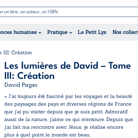
Nouvell
Poésie
Romance
Jeunesse
ences humaines
Pratique
Le Petit Lys
Nos collec
Théâtre
Érotique
Historique
Régional
 III: Création
Les lumières de David – Tome
III: Création
David Pages
« J’ai toujours été fasciné par les voyages et la beauté
des paysages des pays et diverses régions de France
que j’ai pu visiter depuis que je suis petit. Admiratif
aussi de la nature, j’aime ce qui m’entoure. Depuis que
j’ai fait ma rencontre avec Jésus, je réalise encore
plus à quel point le monde est beau.