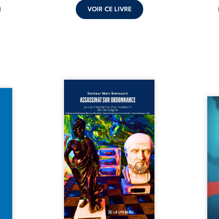
VOIR CE LIVRE
Assassinat sur ordonnance –
it pas
La vie trépidante d’un médecin
ts ? À
de campagne est la réédition
Quatr
voyage
enrichie et actualisée du
Quatr
eurtre
témoignage du Docteur Marc
en fr
paraît
Biencourt, ancien médecin de
qu’on
i dans
famille, qui revient sur son
amou
tique.
parcours médical, syndical et
corps
rd, la
ordinal. Depuis septembre
liens
 fait
2013, il raconte le long combat
parl
e l’on
qui l’a conduit à être écarté du
vivent
coffre
corps médical, malgré une
tôt. 
ubliés
décision de première instance
Une
...
...
insu
décl