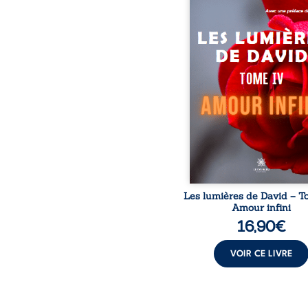
nouveau recueil. Je m
beaucoup par la confia
l’affection. J’ai besoin,
nous tous, de me sentir 
que ce soit par mes pa
ma femme, mes enfants
oublier Dieu. L’amo
transcende et me perm
me fixer des objectif
hauts. L’amour est donc u
sentiment envers
personne, un être viv
une cho
Les lumières de David – T
Amour infini
16,90
€
VOIR CE LIVRE