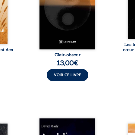
us les
traduisent les observations et
trav
é, des
les ressentis façonnés au fil
sais
 main.
d’une vie. Ils portent un regard
expér
l sans
sensible sur l’existence et le
le voi
par ...
monde contemporain, invitant
chacun à questionner ses ...
Les i
ant des
cœur 
Clair-obscur
13,00
€
VOIR CE LIVRE
Né dans un milieu populaire où
re, de
la violence et les fractures
Reve
 et de
familiales tenaient lieu de
Diamo