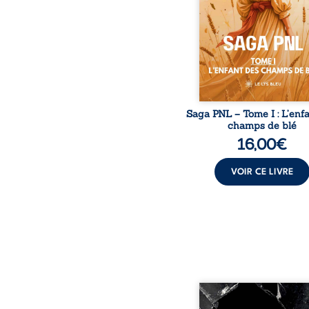
son destin ; pourtant, so
pierres d’un temple oubli
rebelles lui tendirent la
Parmi eux, Atos, généra
trône mais habité 
Saga PNL – Tome I : L’enf
champs de blé
16,00
€
VOIR CE LIVRE
Vingt années d’écritu
blessures, d’émotions