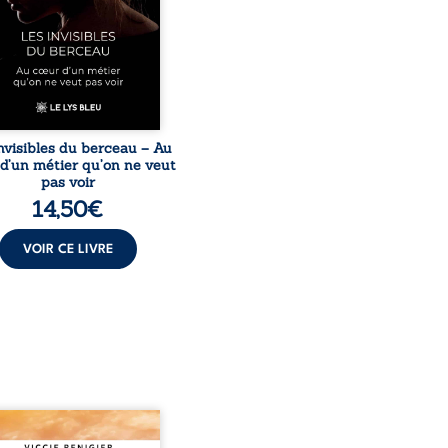
ers des témoignages
issants et sa propre
ience, Magali Vogel lève
le sur les coulisses d’une ...
nvisibles du berceau – Au
d’un métier qu’on ne veut
pas voir
14,50
€
VOIR CE LIVRE
nge est à la tête des
nd’s, un clan de motards