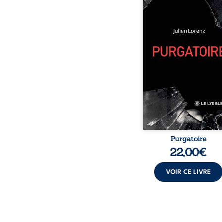
pensées se rencontren
ce recueil profond
intime. Entre nouv
autobiographiques, p
bruts, pamphlets et réfl
philosophiques, chaque
ouvre une porte
l’existence. Ici, nul
imposé : chaque page
être choisie au hasard,
une rencontre inattend
le chemin de la v
Purgatoire
22,00
€
VOIR CE LIVRE