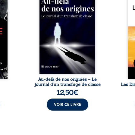
t dans
destin, David a choisi la
aussi
ément
rupture. Très tôt, l’école et les
redou
elles
livres deviennent ses armes de
ne la
oèmes
survie, le moteur d’une lente
mais 
exions
ascension sociale. S’arracher à
une f
 texte
ses racines exige pourtant un
et ré
 sur
prix invisible. Pris entre deux
ses f
 ordre
mondes, l’homme réalise que
le my
 peut
les succès professionnels ne
route
 comme
guérissent ni ...
Nomad
ue sur
ie. ...
Au-delà de nos origines – Le
journal d’un transfuge de classe
Les Di
12,50
€
VOIR CE LIVRE