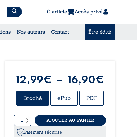
0 article
Accès privé
es & Contes
tions
Nos auteurs
Contact
Être édité
CONSULTEZ NOS MEILLEURES
VENTES
Plage
12,99
€
–
16,90
€
de
Broché
ePub
PDF
prix :
quantité
AJOUTER AU PANIER
12,99
de
Les
Paiement sécurisé