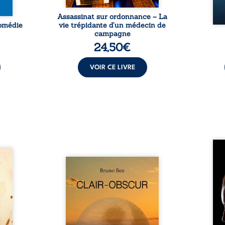
Assassinat sur ordonnance – La
Comédie
vie trépidante d’un médecin de
campagne
24,50
€
VOIR CE LIVRE
Qui p
amps
ceux 
ous le
Composé en alexandrins, Clair-
nos 
raient
obscur aborde la spiritualité,
dou
uronne
les relations humaines, la
maiso
t son
nature et les territoires à
réali
rny. À
partir d’expériences
rému
it pu
personnelles. Entre clarté et
sol
nes de
obscurité, les poèmes
respo