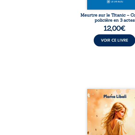
Meurtre sur le Titanic – 
policière en 3 actes
12,00
€
VOIR CE LIVRE
Autrefois, les ch
d’Atlantis vibraient s
vent et les enfants cou
dans les blés. Puis la co
plia le genou, livran
peuple à l’ombre d’Ivo
Atove, Luwel aura
disparaître dans les rui