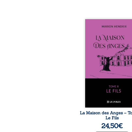
Nous sommes en 1979, s
ans après le décè
patriarche Anatole-Eus
La famille devra affront
seulement un inconnu qu
autour du domaine et
Firmin, le fidèle majo
redoute les visites, le
encombrant d’Anat
Eustache, la malédi
familiale, mais aussi la 
puissance de Gauthier
comment dompter cet e
avant q
La Maison des Anges – Tom
Le Fils
24,50
€