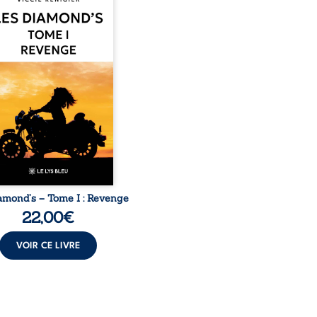
 réputé et respecté que
té dans tout le pays. Rien
 prédestinait à cette vie,
les épreuves ont forgé
emme dure, inaccessible
solue à ne jamais dévoiler
aiblesses, jusqu’à ce que
stérieux Juan croise sa
. Chef d’une famille de
s, Juan porte lui aussi le
poids ...
amond’s – Tome I : Revenge
22,00
€
VOIR CE LIVRE