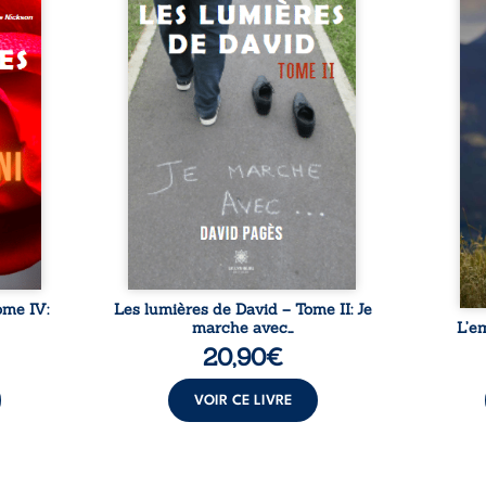
arche
chamboulée. J’ai découvert le
Que r
nce et
monde de l’édition ; je me suis
lorsq
 comme
assagi et je me suis rendu
propr
aimé :
compte que l’Homme ne
d’une
rents,
pouvait pas rester tout seul.
détou
, sans
Autour de moi, j’ai fait des
boul
ur me
rencontres qui ont changé ma
chron
et de
vie. Dans ce nouvel ouvrage,
et de
s plus
j’aborde ainsi différentes
L’aut
n fort
connexions importantes qui
dossi
 une
ont bouleversé ma vie. À
peur,
ant ou
travers ce recueil, je vais
e
se. ...
parler toujours ...
ome IV:
Les lumières de David – Tome II: Je
marche avec…
L’e
20,90
€
VOIR CE LIVRE