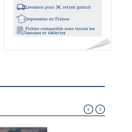
à
lumières
de
Livraison pour 3€, retrait gratuit
David
16,90
-
Impression en France
Tome
Fichier compatible avec toutes les
III:
liseuses et tablettes
Création