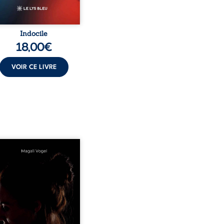
Indocile
18,00
€
VOIR CE LIVRE
rend soin de celles et
auxquels nous confions
enfants ? Derrière la
ceur apparente des
ns d’accueil se joue une
té que nul ne soupçonne :
nérations dérisoires,
itude, épuisement,
nsabilités écrasantes… À