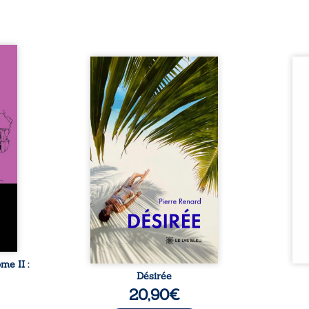
oit 15
s du
Au réveil, Pierre, jeune retraité,
Aux c
tache.
découvre qu’il est devenu une
Sous 
er non
séduisante femme métissée de
neige
i rôde
trente ans. À peine a-t-il
nuits
 dont
commencé à apprivoiser ce
bienv
rdome,
nouveau corps qu’Ange surgit
pensé
 passé
dans sa vie et fait vaciller
Des m
ole-
toutes ses certitudes. Entre
rebe
ction
eux, l’attirance est immédiate,
poés
toute-
brûlante jusqu’à ce qu’un
ryth
. Mais
secret familial fasse planer
sarab
nfant
l’impensable : et s’ils étaient
u’il ...
demi-frère et ...
e II :
Désirée
20,90
€