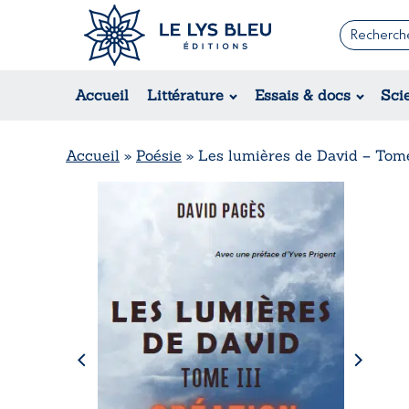
Romans
Contemporain
Accueil
Littérature
Essais & docs
Sci
Suspense / Thriller / Policier
Fantastique
Science-fiction
Accueil
»
Poésie
»
Les lumières de David – Tome