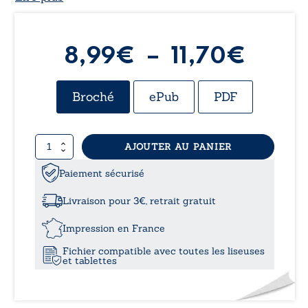
Plag
8,99
€
–
11,70
€
de
Broché
ePub
PDF
prix :
quantité
AJOUTER AU PANIER
8,99
de
L’enfant
Paiement sécurisé
à
de
Samarie
Livraison pour 3€, retrait gratuit
-
11,70
Suivi
Impression en France
-
Fichier compatible avec toutes les liseuses
de
et tablettes
Dans
le
grand
espace