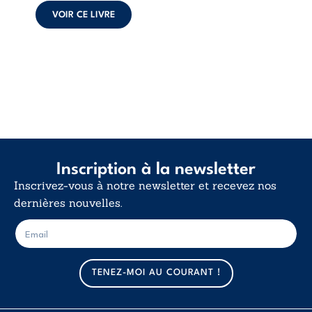
et la ...
VOIR CE LIVRE
Inscription à la newsletter
Inscrivez-vous à notre newsletter et recevez nos
dernières nouvelles.
E
E
-
-
m
m
a
a
TENEZ-MOI AU COURANT !
i
i
l
l
*