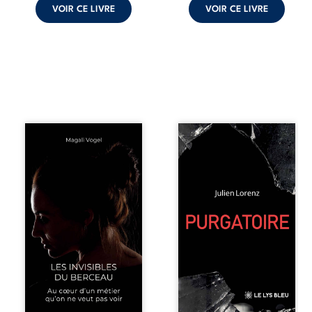
VOIR CE LIVRE
VOIR CE LIVRE
Qui prend soin de
Vingt années
celles et ceux
d’écriture, de
auxquels nous
blessures,
confions nos
d’émotions et de
enfants ? Derrière
pensées se
la douceur
rencontrent dans
apparente des
ce recueil
maisons d’accueil
profondément
se joue une réalité
intime. Entre
que nul ne
nouvelles
soupçonne :
autobiographiques,
rémunérations
poèmes bruts,
dérisoires,
pamphlets et
solitude,
réflexions
épuisement,
philosophiques,