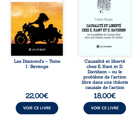
tout le pays. Rien
travers une
ne la prédestinait
confrontation
à cette vie, mais
entre les pensées
les épreuves ont
d’Emmanuel Kant
forgé une femme
et de Donald
dure, inaccessible
Davidson, cet
et résolue à ne
essai explore les
jamais dévoiler
liens entre libre
ses faiblesses,
arbitre,
jusqu’à ce que le
déterminisme
mystérieux Juan
causal et
croise sa route.
responsabilité. De
Les Diamond’s – Tome
Causalité et liberté
Chef d’une famille
la volonté
I : Revenge
chez E. Kant et D.
de Nomads, Juan
kantienne au
Davidson – ou le
porte lui aussi le
monisme anomal
problème de l’action
poids ...
de Davidson, il
libre dans une théorie
interroge la
causale de l’action
manière dont les
22,00
€
18,00
€
intentions et les
croyances
peuvent ...
VOIR CE LIVRE
VOIR CE LIVRE