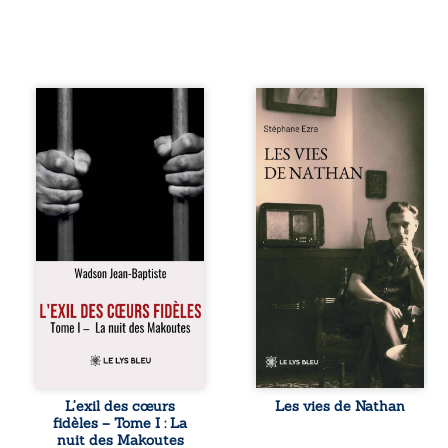
« Une nuit suffit
Les vies de
parfois pour briser
Nathan est un
une famille… mais
recueil de poésie
certaines fidélités
né en trois jours,
traversent les
au printemps
années. » Haïti,
2026. Pour la
sous la dictature
première fois,
des Duvalier. La
Stéphane Ezra,
peur s’étend
médium, a pu
jusque dans les
communiquer
villages les plus
avec son père,
reculés. À Bainet,
disparu depuis
Jean-Joël Joli
plus de vingt ans
mène une
et qu’il n’a jamais
existence paisible
connu. De ce
avec sa famille.
dialogue par-delà
Chef de section
la mort naissent
respecté, il refuse
des poèmes qui
L’exil des cœurs
Les vies de Nathan
pourtant de
retracent une vie
fidèles – Tome I : La
fermer les yeux
marquée par la
nuit des Makoutes