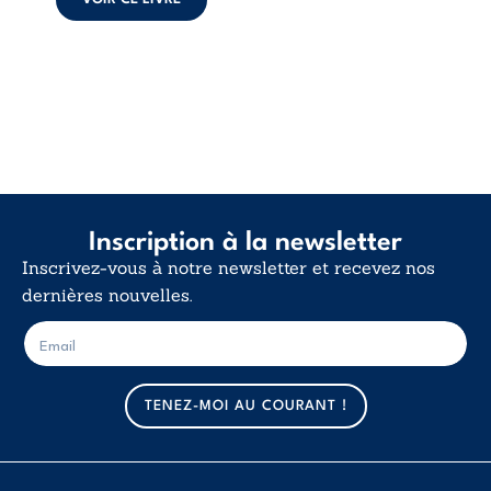
d’existence pour ...
Inscription à la newsletter
Inscrivez-vous à notre newsletter et recevez nos
dernières nouvelles.
E
E
-
-
m
m
a
a
TENEZ-MOI AU COURANT !
i
i
l
l
*