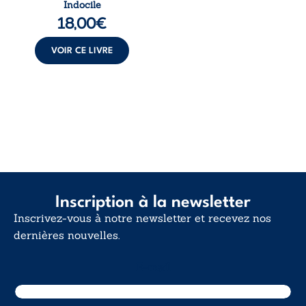
Indocile
langue nue. Une
18,00
€
insurrection
calme. Une
déclaration
VOIR CE LIVRE
d’existence pour ...
Inscription à la newsletter
Inscrivez-vous à notre newsletter et recevez nos
dernières nouvelles.
E-mail