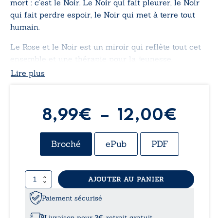
mort : c’est le Noir. Le Noir qui fait pleurer, le Noir
qui fait perdre espoir, le Noir qui met à terre tout
humain.
Le Rose et le Noir
est un miroir qui reflète tout cet
ensemble et une thérapie pour la jeunesse.
Lire plus
Plag
8,99
€
–
12,00
€
de
Broché
ePub
PDF
prix :
quantité
AJOUTER AU PANIER
8,99
de
Le
Paiement sécurisé
à
Rose
et
Livraison pour 3€, retrait gratuit