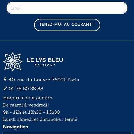
E
-
m
a
TENEZ-MOI AU COURANT !
i
l
*
40, rue du Louvre 75001 Paris
01 76 50 38 88
Horaires du standard
De mardi à vendredi :
9h - 12h et 13h30 - 16h30
Lundi, samedi et dimanche : fermé
Navigation