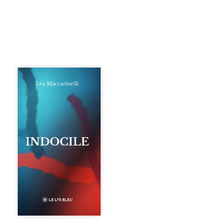
Quatre parties.
Quatre refus.
Quatre visages
d’une existence en
friction. Entre les
silences qu’on ne
déchiffre pas, les
amours qu’on
dérange, les corps
qu’on administre
et les liens qu’on
sabote, cet
ouvrage parle à
celles et ceux qui
vivent trop fort,
trop vrai, trop tôt.
Indocile est une
traversée. Une