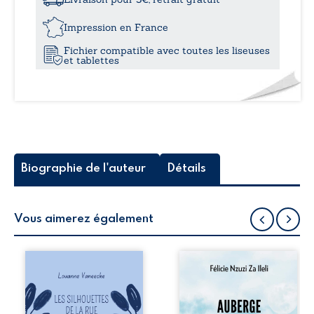
le
12,0
Noir
Impression en France
Fichier compatible avec toutes les liseuses
et tablettes
Biographie de l'auteur
Détails
Vous aimerez également
Les silhouettes de
Auberge de la
la rue donne la
maison de la
parole à six
justice est un
personnages
récit-témoignage
ordinaires,
consacré au