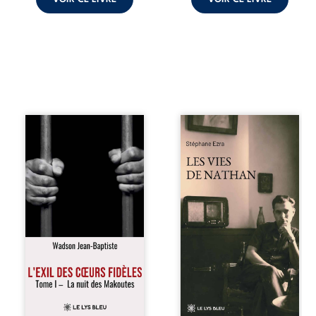
« Une nuit suffit
Les vies de
parfois pour briser
Nathan est un
une famille… mais
recueil de poésie
certaines fidélités
né en trois jours,
traversent les
au printemps
années. » Haïti,
2026. Pour la
sous la dictature
première fois,
des Duvalier. La
Stéphane Ezra,
peur s’étend
médium, a pu
jusque dans les
communiquer
villages les plus
avec son père,
reculés. À Bainet,
disparu depuis
Jean-Joël Joli
plus de vingt ans
mène une
et qu’il n’a jamais
existence paisible
connu. De ce
avec sa famille.
dialogue par-delà