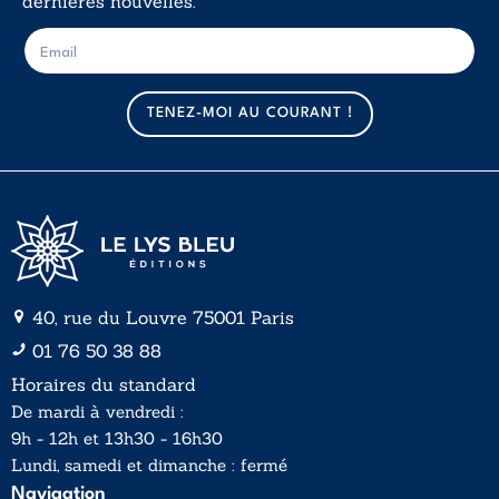
dernières nouvelles.
E
E
-
-
m
m
a
a
TENEZ-MOI AU COURANT !
i
i
l
l
*
40, rue du Louvre 75001 Paris
01 76 50 38 88
Horaires du standard
De mardi à vendredi :
9h - 12h et 13h30 - 16h30
Lundi, samedi et dimanche : fermé
Navigation