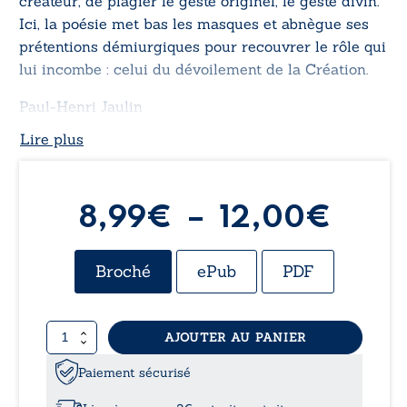
créateur, de plagier le geste originel, le geste divin.
Ici, la poésie met bas les masques et abnègue ses
prétentions démiurgiques pour recouvrer le rôle qui
lui incombe : celui du dévoilement de la Création.
Paul-Henri Jaulin
Lire plus
Plag
8,99
€
–
12,00
€
de
Broché
ePub
PDF
prix :
quantité
AJOUTER AU PANIER
8,99
de
Le
Paiement sécurisé
à
renoncement
à