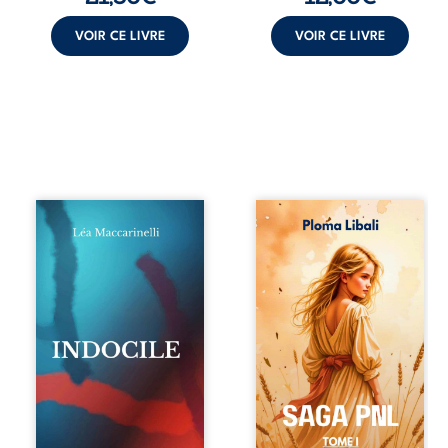
VOIR CE LIVRE
VOIR CE LIVRE
Quatre parties.
Autrefois, les
Quatre refus.
champs d’Atlantis
Quatre visages
vibraient sous le
d’une existence en
vent et les enfants
friction. Entre les
couraient dans les
silences qu’on ne
blés. Puis la
déchiffre pas, les
couronne plia le
amours qu’on
genou, livrant son
dérange, les corps
peuple à l’ombre
qu’on administre
d’Ivorny. À Atove,
et les liens qu’on
Luwel aurait pu
sabote, cet
disparaître dans
ouvrage parle à
les ruines de son
celles et ceux qui
destin ; pourtant,