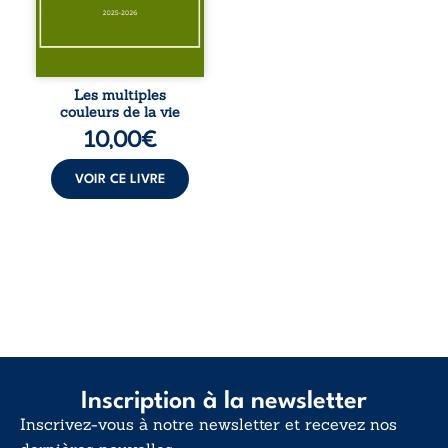
éclats des fêtes
pour en retrouver
le sens profond.
Entre souvenirs,
blessures et
désillusions, Les
Les multiples
multiples couleurs
couleurs de la vie
de la vie explore la
10,00
€
force des liens, le
poids des non-dits
et la ...
VOIR CE LIVRE
Inscription à la newsletter
Inscrivez-vous à notre newsletter et recevez nos