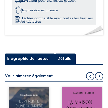
Livraison pour 3€, retrait gratuit
soi
12,0
Impression en France
Fichier compatible avec toutes les liseuses
et tablettes
Biographie de l'auteur
Détails
Vous aimerez également
Que reste-t-il de
Nous sommes en
l’enfance lorsque
1979, soit 15 ans
la maladie impose
après le décès du
ses propres règles
patriarche