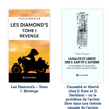
Revenge est à la
Sommes-nous
tête des
vraiment libres si
Diamond’s, un clan
chacun de nos
de motards aussi
actes s’inscrit
réputé et respecté
dans une chaîne
que redouté dans
de causes ? À
tout le pays. Rien
travers une
ne la prédestinait
confrontation
à cette vie, mais
entre les pensées
les épreuves ont
d’Emmanuel Kant
forgé une femme
et de Donald
dure, inaccessible
Davidson, cet
et résolue à ne
essai explore les
jamais dévoiler
liens entre libre
ses faiblesses,
arbitre,
jusqu’à ce que le
déterminisme
mystérieux Juan
causal et
croise sa route.
responsabilité. De
Les Diamond’s – Tome
Causalité et liberté
Chef d’une famille
la volonté
I : Revenge
chez E. Kant et D.
de Nomads, Juan
kantienne au
Davidson – ou le
porte lui aussi le
monisme anomal
problème de l’action
poids ...
de Davidson, il
libre dans une théorie
interroge la
causale de l’action