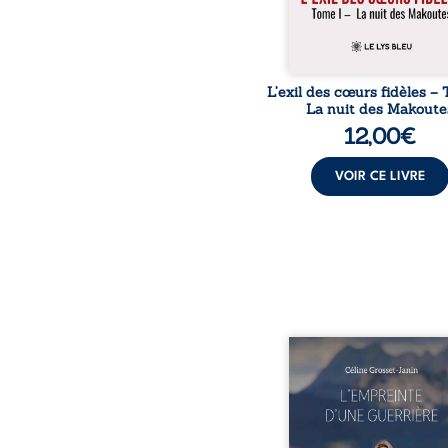
L’exil des cœurs fidèles – 
La nuit des Makoute
12,00
€
VOIR CE LIVRE
Que reste-t-il de l’e
lorsque la maladie impo
propres règles ? L’emp
d’une guerrière livre
détour, le récit d’un quo
bouleversé par la ma