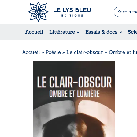
Romans
Contemporain
Accueil
Littérature
Essais & docs
Sci
Suspense / Thriller / Policier
Fantastique
Science-fiction
Accueil
»
Poésie
»
Le clair-obscur – Ombre et l