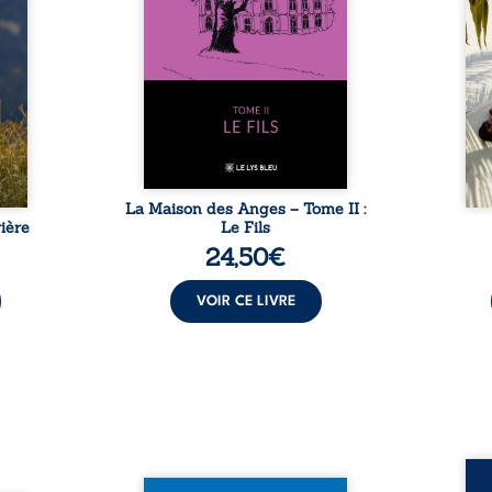
dicale
redoute les visites, le passé
dans 
tions.
encombrant d’Anatole-
toute
ue les
Eustache, la malédiction
eux, 
t : la
familiale, mais aussi la toute-
brûl
sement
puissance de Gauthier. Mais
secre
pas ...
comment dompter cet enfant
l’imp
avant qu’il ...
La Maison des Anges – Tome II :
ière
Le Fils
24,50
€
VOIR CE LIVRE
Assas