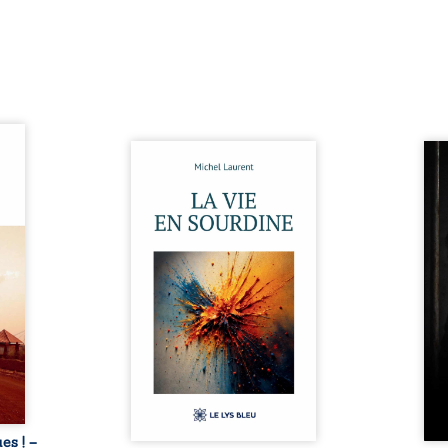
ques !
ue et
Nina et Pierre se sont
Pour
s, aux
rencontrés très jeunes,
racon
tions
presque par hasard, et se sont
marqu
nt en
aimés simplement, persuadés
la c
ntre
que la présence de l’autre
l’enf
é. Des
suffirait. Ils mènent une
égale
luie à
existence modeste, rythmée
ont p
ab de
par le travail, la fatigue et les
Au-d
raits
silences. La mort de la mère de
pers
nkara,
Nina, chez qui ils vivent,
inte
Vieux
fragilise un équilibre déjà
respo
ge des
précaire. Puis vient la
la 
nés ...
naissance de leur enfant, et le
reco
basculement. ...
ues ! –