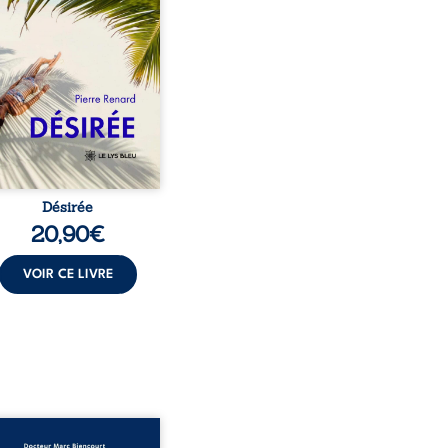
sa vie et fait vaciller
s ses certitudes. Entre
l’attirance est immédiate,
ante jusqu’à ce qu’un
t familial fasse planer
ensable : et s’ils étaient
demi-frère et ...
Désirée
20,90
€
VOIR CE LIVRE
sinat sur ordonnance –