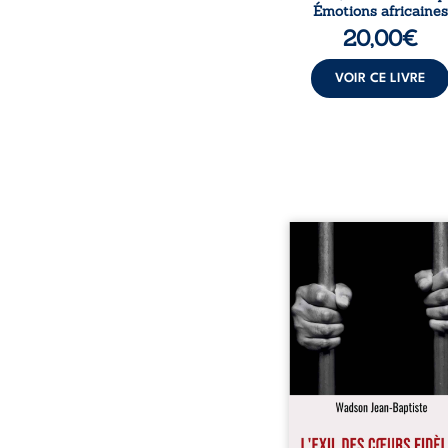
Émotions africaines
20,00
€
VOIR CE LIVRE
« Une nuit suffit parfoi
briser une famille…
certaines fidélités trav
les années. » Haïti, s
dictature des Duvalier. L
s’étend jusque dan
villages les plus recu
Bainet, Jean-Joël Joli mè
existence paisible av
famille. Chef de se
respecté, il refuse pourt
fermer les yeux sur l’inju
Mais, dans