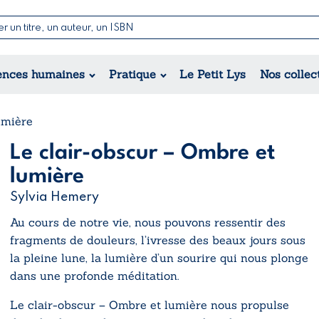
Nouvell
Poésie
Romance
Jeunesse
ences humaines
Pratique
Le Petit Lys
Nos collec
Théâtre
Érotique
Historique
Régional
umière
Le clair-obscur – Ombre et
lumière
Sylvia Hemery
Au cours de notre vie, nous pouvons ressentir des
fragments de douleurs, l’ivresse des beaux jours sous
la pleine lune, la lumière d’un sourire qui nous plonge
dans une profonde méditation.
Le clair-obscur – Ombre et lumière
nous propulse