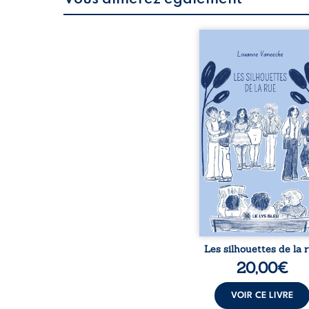
Les silhouettes de l
donne la parole à
personnages ordina
traversés par des pensée
émotions et des silenc
pourraient apparte
chacun de nous. À tr
leurs parcours, ce roman 
à porter un regard dif
sur celles et ceux qu
entourent, à deviner ce 
cache derrière les appa
et à s’ouvrir au fourmil
sensible de no
Les silhouettes de la 
20,00
€
VOIR CE LIVRE