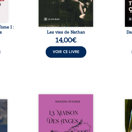
juive brisée, la guerre ...
tard,
Tome I :
s
Les vies de Nathan
Da
14,00
€
VOIR CE LIVRE
Nous sommes en 1979, soit 15
nfance
ans après le décès du
Au rév
se ses
patriarche Anatole-Eustache.
décou
reinte
La famille devra affronter non
sédui
, sans
seulement un inconnu qui rôde
tren
tidien
autour du domaine et dont
comm
ladie
Firmin, le fidèle majordome,
nouve