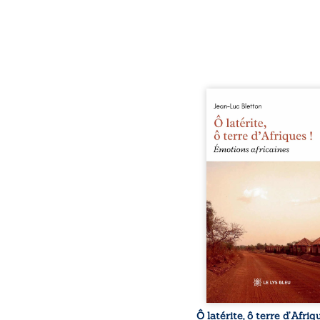
Ô latérite, ô terre d’Afri
est un hommage poétiq
authentique aux paysage
rencontres et aux émo
brutes d’un contine
reconstruction, e
traditions et modernit
souvenirs intimes – la p
Namoungou, le baob
Zagtouli – aux port
marquants – Thomas Sa
Hamadoun Dicko, le 
Biokou – l’auteur parta
instanta
Ô latérite, ô terre d’Afriq