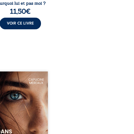
urquoi lui et pas moi ?
11,50
€
VOIR CE LIVRE
ze ans, Violette peine à
ver sa place dans la
été. Entre timidité,
ueries et peur du
ent, elle avance avec le
ment d’être différente,
 comprendre pleinement
i l’habite. Sa rencontre
 Louise bouleverse ses
udes et fait naître en elle
émotions longtemps
ulées. Des années plus