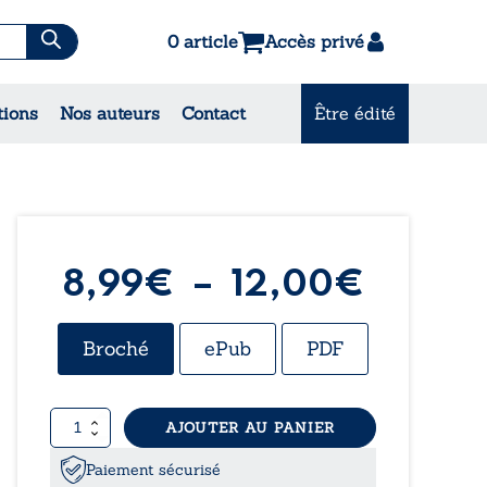
0 article
Accès privé
es & Contes
tions
Nos auteurs
Contact
Être édité
CONSULTEZ NOS MEILLEURES
VENTES
Plage
8,99
€
–
12,00
€
de
Broché
ePub
PDF
prix :
quantité
AJOUTER AU PANIER
8,99€
de
Le
Paiement sécurisé