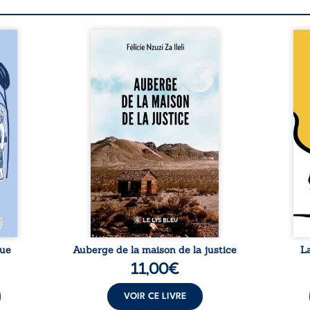
a rue
Auberge de la maison de la
En R
 six
justice est un récit-
Cong
ires,
témoignage consacré au
jumea
s, des
parcours exemplaire de Mbala
boule
es qui
Zi Nkuaku Lema Félix.
Senio
nir à
Magistrat intègre, fervent
Blan
avers
défenseur des droits humains
coupl
invite
et de l’indépendance
l’évé
férent
judiciaire, il voit sa carrière de
inter
i nous
trente-quatre ans brutalement
le bé
qui se
brisée par une révocation
emblé
rences
arbitraire en 2009, plongeant
selon
lement
sa vie dans un chaos matériel
salva
tre ...
et moral. À ...
rue
Auberge de la maison de la justice
L
11,00
€
VOIR CE LIVRE