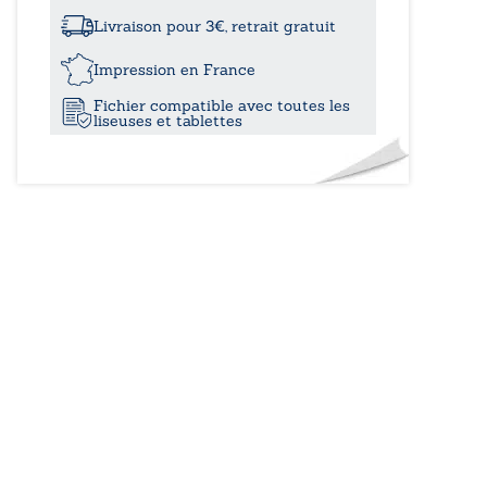
à
clair-
obscur
Livraison pour 3€, retrait gratuit
-
12,00
Ombre
Impression en France
et
Fichier compatible avec toutes les
lumière
liseuses et tablettes