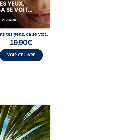
 alors qu’elle s’apprête à ...
ns tes yeux, ça se voit…
19,90
€
VOIR CE LIVRE
eil, Pierre, jeune retraité,
vre qu’il est devenu une
sante femme métissée de
te ans. À peine a-t-il
encé à apprivoiser ce
au corps qu’Ange surgit