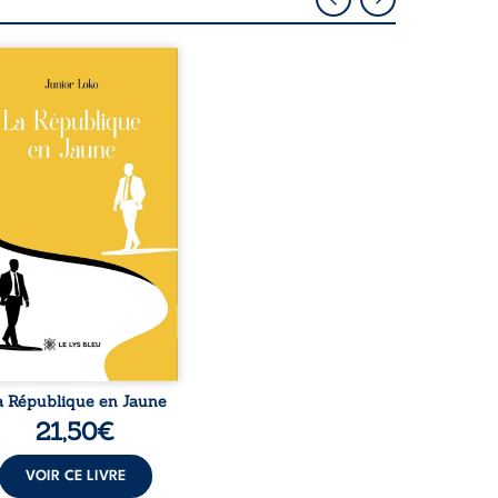
épublique Fédérale du
o, la naissance de
ux de races différentes
verse l’ordre établi :
r est Noir et Junior est
c, bien que nés d’un
e de Noirs. Très vite,
nement attire les médias
nationaux et transforme
bé blanc en une figure
matique sacrée, investie,
 certains, d’une mission
trice. Cependant, sous
couvert de ...
a République en Jaune
21,50
€
VOIR CE LIVRE