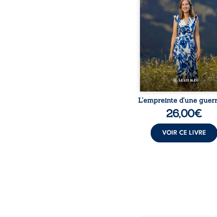
chronique, l’errance mé
et de longues hospitalisa
L’auteure y raconte ce q
dossiers médicaux taisen
peur, l’isolement, l’épui
et le sentiment de ne 
L’empreinte d’une guerr
26,00
€
VOIR CE LIVRE