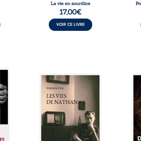
La vie en sourdine
Po
17,00
€
VOIR CE LIVRE
s pour
 mais
Les vies de Nathan est un
À sei
ersent
recueil de poésie né en trois
trou
ous la
jours, au printemps 2026. Pour
soci
a peur
la première fois, Stéphane Ezra,
moq
s les
médium, a pu communiquer
jugem
lés. À
avec son père, disparu depuis
senti
ne une
plus de vingt ans et qu’il n’a
sans
ec sa
jamais connu. De ce dialogue
ce qu
ction
par-delà la mort naissent des
avec
ant de
poèmes qui retracent une vie
certit
stice.
marquée par la Seconde
des 
 un ...
Guerre mondiale, une identité
refo