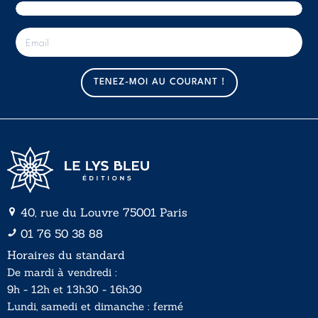
E
-
m
a
TENEZ-MOI AU COURANT !
i
l
*
40, rue du Louvre 75001 Paris
01 76 50 38 88
Horaires du standard
De mardi à vendredi :
9h - 12h et 13h30 - 16h30
Lundi, samedi et dimanche : fermé