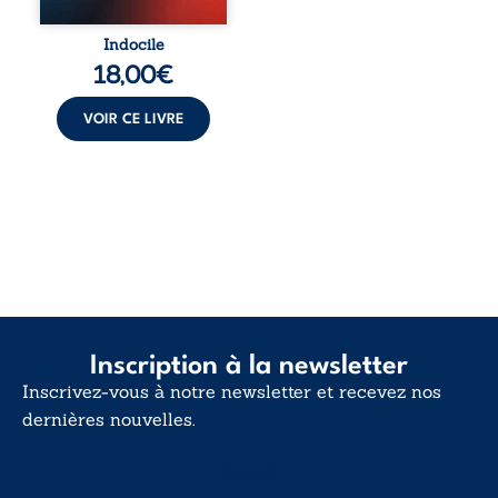
Indocile est une
traversée. Une
Indocile
langue nue. Une
18,00
€
insurrection
calme. Une
déclaration
VOIR CE LIVRE
d’existence pour ...
Inscription à la newsletter
Inscrivez-vous à notre newsletter et recevez nos
dernières nouvelles.
E-mail