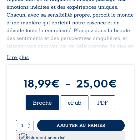
émotions inédites et des expériences uniques.
Chacun, avec sa sensibilité propre, perçoit le monde
d’une manière qui enrichit notre essence et en
dévoile toute la complexité. Plongez dans la beauté
des sentiments et des perspectives singulières, et
laissez-vous captiver par ce kaléidoscope de vies en
constante transformation.
Lire plus
Pla
18,99
€
–
25,00
€
de
Broché
ePub
PDF
prix 
quantité
AJOUTER AU PANIER
18,
de
L’art
Paiement sécurisé