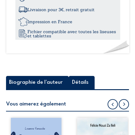
à
du
temps
Livraison pour 3€, retrait gratuit
25,
Impression en France
Fichier compatible avec toutes les liseuses
et tablettes
Biographie de l'auteur
Détails
Vous aimerez également
Les silhouettes de
Auberge de la
la rue donne la
maison de la
parole à six
justice est un