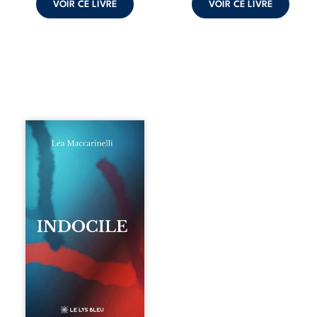
VOIR CE LIVRE
VOIR CE LIVRE
Quatre parties.
Quatre refus.
Quatre visages
d’une existence en
friction. Entre les
silences qu’on ne
déchiffre pas, les
amours qu’on
dérange, les corps
qu’on administre
et les liens qu’on
sabote, cet
ouvrage parle à
celles et ceux qui
vivent trop fort,
trop vrai, trop tôt.