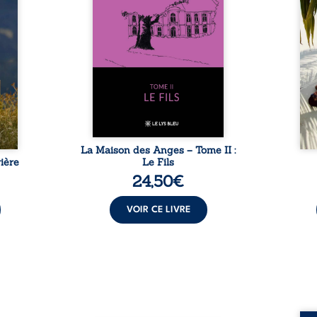
tidien
autour du domaine et dont
comm
ladie
Firmin, le fidèle majordome,
nouve
dicale
redoute les visites, le passé
dans 
tions.
encombrant d’Anatole-
toute
ue les
Eustache, la malédiction
eux, 
t : la
familiale, mais aussi la toute-
brûl
sement
puissance de Gauthier. Mais
secre
pas ...
comment dompter cet enfant
l’imp
avant qu’il ...
La Maison des Anges – Tome II :
ière
Le Fils
24,50
€
VOIR CE LIVRE