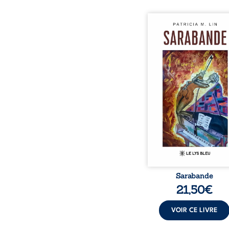
Aux chants crépitants de 
Sous le silence ouaté
neige en hiver, Au co
nuits pâles, Dans la 
bienveillante de la lune, 
pensées, révoltes et es
Des mots s’assemblent, co
rebelles aux règles 
poésie, mais chanta
rythme. Ils formen
sarabande, passionnée so
Sarabande
21,50
€
VOIR CE LIVRE