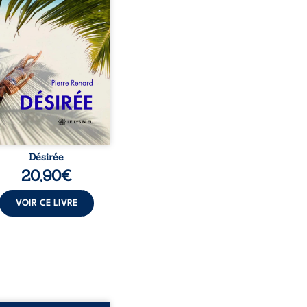
encé à apprivoiser ce
au corps qu’Ange surgit
sa vie et fait vaciller
s ses certitudes. Entre
l’attirance est immédiate,
ante jusqu’à ce qu’un
t familial fasse planer
ensable : et s’ils étaient
demi-frère et ...
Désirée
20,90
€
VOIR CE LIVRE