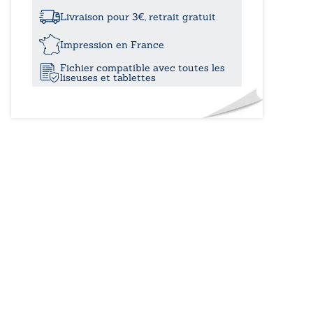
à
de
la
Livraison pour 3€, retrait gratuit
conscience
19,90
Impression en France
Fichier compatible avec toutes les
liseuses et tablettes