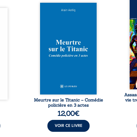
Assas
Et si le naufrage n’avait pas
La vi
l’été,
emporté tous ses secrets ? À
de ca
 de la
bord du Titanic, lors du voyage
enri
urs de
inaugural en 1912, un meurtre
témo
clarté
est commis. Le drame disparaît
Bienc
Rêves,
avec le navire, englouti dans
famil
poirs…
les profondeurs de l’Atlantique.
parco
lorés,
Sept décennies plus tard, la
ordi
de la
découverte de l’épave fait
2013,
nt en
resurgir un secret que l’on
qui l
t une
croyait perdu. Dans un coffre
corp
uvent,
mystérieux, des indices oubliés
décis
plus ...
...
Assas
Meurtre sur le Titanic – Comédie
vie t
policière en 3 actes
12,00
€
VOIR CE LIVRE