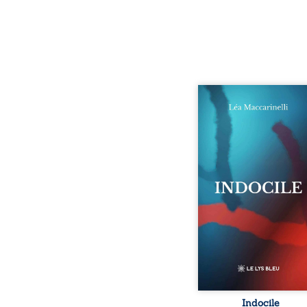
Quatre parties. Quatre 
Quatre visages d’une exi
en friction. Entre les si
qu’on ne déchiffre pa
amours qu’on dérange
corps qu’on administre 
liens qu’on sabote, cet o
parle à celles et ceu
vivent trop fort, trop vra
tôt. Indocile est une trav
Une langue nue.
insurrection calme
déclaration d’existence p
Indocile