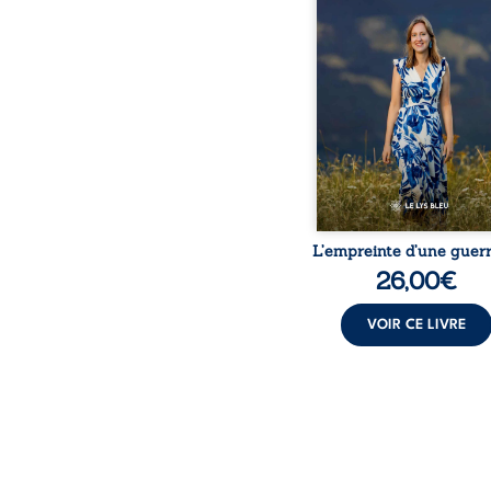
détour, le récit d’un quo
bouleversé par la ma
chronique, l’errance mé
et de longues hospitalisa
L’auteure y raconte ce q
dossiers médicaux taisen
peur, l’isolement, l’épui
et le sentiment de ne 
L’empreinte d’une guerr
26,00
€
VOIR CE LIVRE