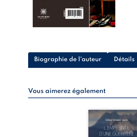
Biographie de l'auteur
Détails
Vous aimerez également
Que reste-t-il de l’e
lorsque la maladie impo
propres règles ? L’emp
d’une guerrière livre