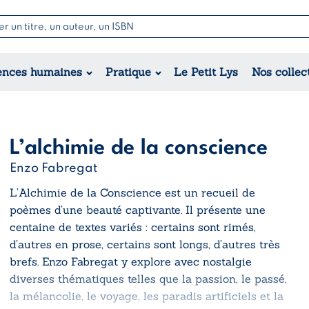
Nouvell
Poésie
Romance
Jeunesse
ences humaines
Pratique
Le Petit Lys
Nos collec
Théâtre
Érotique
Historique
Régional
L’alchimie de la conscience
Enzo Fabregat
L’Alchimie de la Conscience
est un recueil de
poèmes d’une beauté captivante. Il présente une
centaine de textes variés : certains sont rimés,
d’autres en prose, certains sont longs, d’autres très
brefs. Enzo Fabregat y explore avec nostalgie
diverses thématiques telles que la passion, le passé,
la mélancolie, le voyage, les paradis artificiels et la