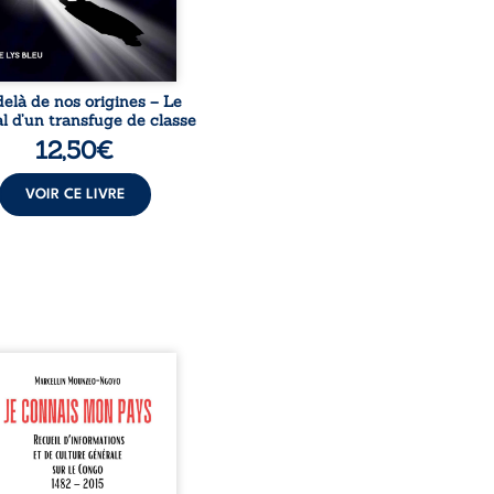
elà de nos origines – Le
l d’un transfuge de classe
12,50
€
VOIR CE LIVRE
onnais mon pays se
nte comme une œuvre de
mission et d’éveil civique,
née à raviver la mémoire
laise. En retraçant les
es étapes de l’histoire
nale, il entend combattre