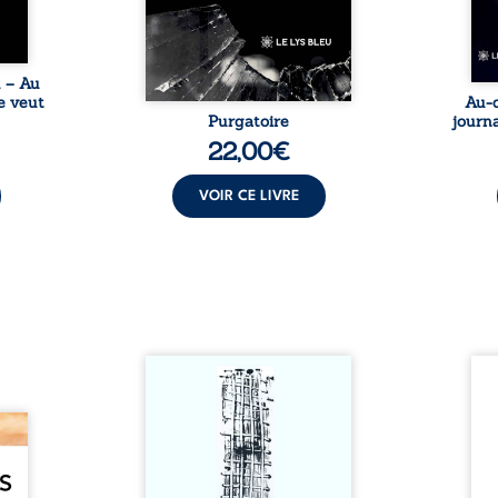
une rencontre inattendue sur
le chemin de la vie. ...
u – Au
e veut
Au-d
Purgatoire
journa
22,00
€
VOIR CE LIVRE
Sommes-nous vraiment libres
Je c
si chacun de nos actes s’inscrit
prése
dans une chaîne de causes ? À
trans
e des
travers une confrontation
desti
otards
entre les pensées d’Emmanuel
congo
té que
Kant et de Donald Davidson,
grand
. Rien
cet essai explore les liens entre
natio