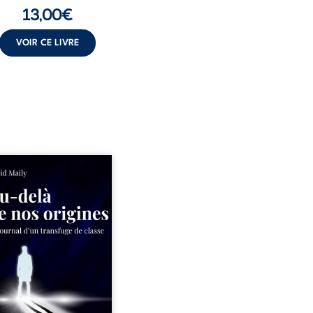
13,00
€
VOIR CE LIVRE
ns un milieu populaire où
olence et les fractures
iales tenaient lieu de
in, David a choisi la
e. Très tôt, l’école et les
s deviennent ses armes de
e, le moteur d’une lente
sion sociale. S’arracher à
acines exige pourtant un
invisible. Pris entre deux
s, l’homme réalise que
uccès professionnels ne
guérissent ni ...