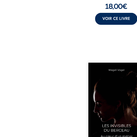
18,00
€
VOIR CE LIVRE
Qui prend soin de cel
ceux auxquels nous co
nos enfants ? Derriè
douceur apparente
maisons d’accueil se jo
réalité que nul ne soupç
rémunérations dériso
solitude, épuisem
responsabilités écrasan
travers des témoig
saisissants et sa p
expérience, Magali Voge
le voile sur les coulisses d’