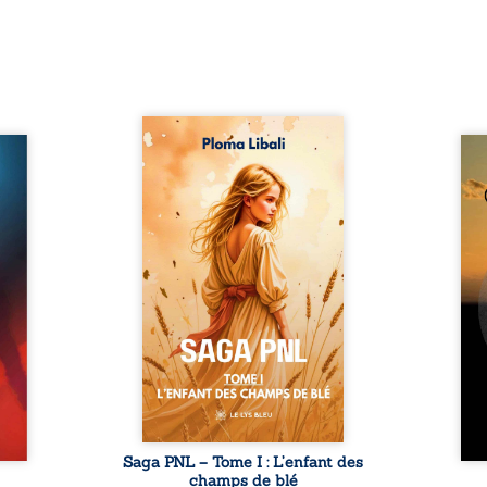
Autrefois, les champs
refus.
d’Atlantis vibraient sous le
Compo
stence
vent et les enfants couraient
obscu
lences
dans les blés. Puis la couronne
les 
s, les
plia le genou, livrant son
natur
, les
peuple à l’ombre d’Ivorny. À
par
et les
Atove, Luwel aurait pu
perso
uvrage
disparaître dans les ruines de
obs
x qui
son destin ; pourtant, sous les
tradu
i, trop
pierres d’un temple oublié, des
les r
ersée.
rebelles lui tendirent la main.
d’une
 Une
Parmi eux, Atos, général sans
sensi
. Une
trône mais habité par ...
monde
our ...
c
Saga PNL – Tome I : L’enfant des
champs de blé