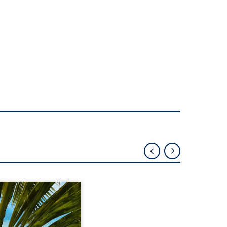
eil, Pierre, jeune retraité,
vre qu’il est devenu une
sante femme métissée de
te ans. À peine a-t-il