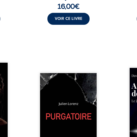
16,00
€
VOIR CE LIVRE
les et
nfions
Né da
re la
Vingt années d’écriture, de
la vi
 des
blessures, d’émotions et de
famil
ue une
pensées se rencontrent dans
dest
onne :
ce recueil profondément
ruptur
ires,
intime. Entre nouvelles
livre
ent,
autobiographiques, poèmes
survi
tes… À
bruts, pamphlets et réflexions
ascen
nages
philosophiques, chaque texte
ses r
ropre
ouvre une porte sur
prix 
l lève
l’existence. Ici, nul ordre
monde
une ...
imposé : chaque page peut
les s
être choisie au hasard, comme