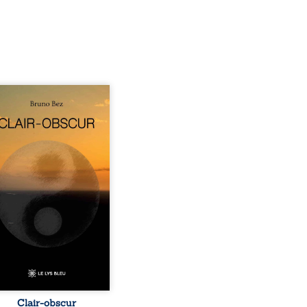
sé en alexandrins, Clair-
r aborde la spiritualité,
relations humaines, la
e et les territoires à
tir d’expériences
nnelles. Entre clarté et
curité, les poèmes
isent les observations et
essentis façonnés au fil
 vie. Ils portent un regard
ble sur l’existence et le
 contemporain, invitant
hacun à questionner ses ...
Clair-obscur