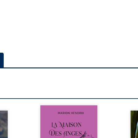
Nous sommes en 1979, soit 15
nfance
ans après le décès du
Au rév
se ses
patriarche Anatole-Eustache.
décou
reinte
La famille devra affronter non
sédui
, sans
seulement un inconnu qui rôde
tren