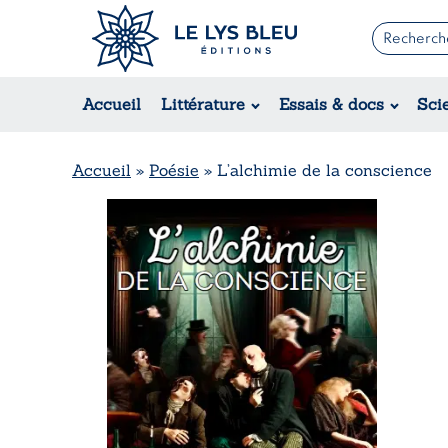
Romans
Contemporain
Accueil
Littérature
Essais & docs
Sci
Suspense / Thriller / Policier
Fantastique
Science-fiction
Accueil
»
Poésie
»
L’alchimie de la conscience