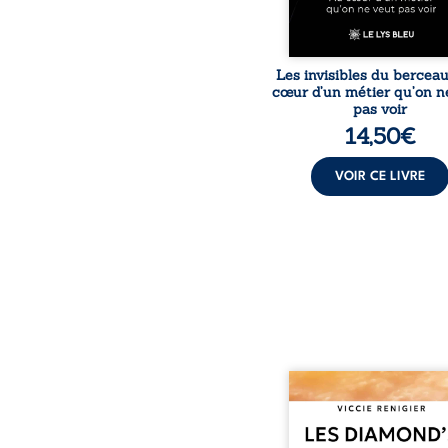
Les invisibles du bercea
cœur d’un métier qu’on n
pas voir
14,50
€
VOIR CE LIVRE
Revenge est à la têt
Diamond’s, un clan de m
aussi réputé et respec
redouté dans tout le pays