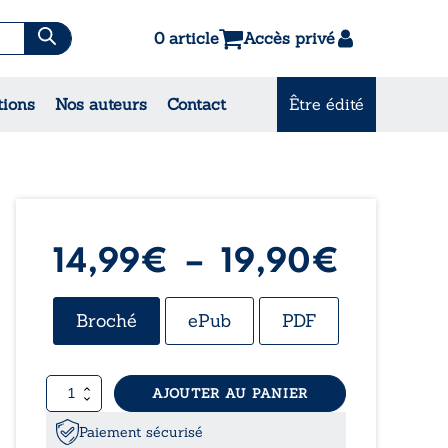
0 article
Accès privé
es & Contes
tions
Nos auteurs
Contact
Être édité
CONSULTEZ NOS
MEILLEURES VENTES
Plage
14,99
€
–
19,90
€
de
Broché
ePub
PDF
prix :
quantité
AJOUTER AU PANIER
14,99
de
L’alchimie
Paiement sécurisé