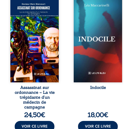
Assassinat sur
Quatre parties.
ordonnance – La
Quatre refus.
vie trépidante
Quatre visages
d’un médecin de
d’une existence en
campagne est la
friction. Entre les
réédition enrichie
silences qu’on ne
et actualisée du
déchiffre pas, les
témoignage du
amours qu’on
Docteur Marc
dérange, les corps
Biencourt, ancien
qu’on administre
médecin de
et les liens qu’on
famille, qui revient
sabote, cet
sur son parcours
ouvrage parle à
médical, syndical
celles et ceux qui
et ordinal. Depuis
vivent trop fort,
septembre 2013, il
trop vrai, trop tôt.
raconte le long
Indocile est une
combat qui l’a
traversée. Une
Assassinat sur
Indocile
conduit à être
langue nue. Une
ordonnance – La vie
écarté du corps
insurrection
trépidante d’un
médical, malgré
calme. Une
médecin de
une décision de
déclaration
campagne
première instance
d’existence pour ...
24,50
€
18,00
€
...
VOIR CE LIVRE
VOIR CE LIVRE