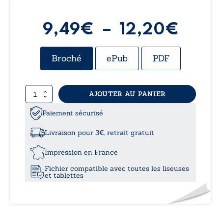
Plag
9,49
€
–
12,20
€
de
Broché
ePub
PDF
prix :
quantité
AJOUTER AU PANIER
9,49
de
La
Paiement sécurisé
à
voix
de
Livraison pour 3€, retrait gratuit
l’âge…
12,2
voyage
Impression en France
Fichier compatible avec toutes les liseuses
et tablettes