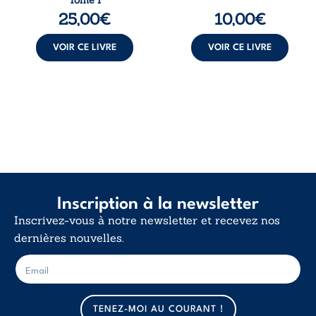
Tome I
comprendre le ...
25,00
€
10,00
€
VOIR CE LIVRE
VOIR CE LIVRE
Inscription à la newsletter
Inscrivez-vous à notre newsletter et recevez nos
dernières nouvelles.
E
E
-
-
m
m
a
a
TENEZ-MOI AU COURANT !
i
i