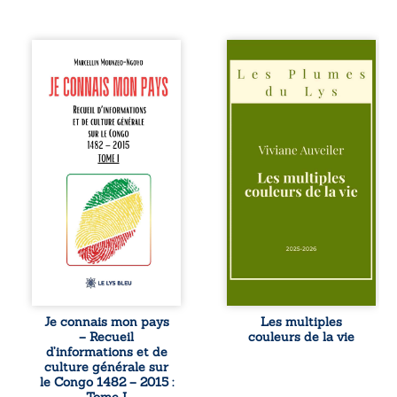
Je connais mon
Trois récits, trois
pays se présente
existences saisies
comme une œuvre
à l’instant où tout
de transmission et
bascule. Une
d’éveil civique,
amitié meurtrie
destinée à raviver
cherche
la mémoire
l’apaisement, un
congolaise. En
couple vacillant
retraçant les
recouvre
grandes étapes de
l’espérance, tandis
l’histoire
qu’une femme
nationale, il
interroge les faux
entend combattre
éclats des fêtes
l’ignorance, le
pour en retrouver
repli identitaire et
le sens profond.
l’affaiblissement
Entre souvenirs,
du sentiment
blessures et
patriotique.
désillusions, Les
Je connais mon pays
Les multiples
Accessible à tous,
multiples couleurs
– Recueil
couleurs de la vie
ce recueil offre
de la vie explore la
d’informations et de
des repères
force des liens, le
culture générale sur
essentiels pour
poids des non-dits
le Congo 1482 – 2015 :
mieux
et la ...