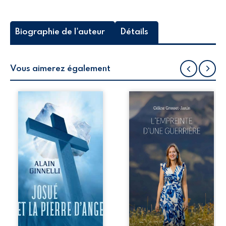
Biographie de l'auteur
Détails
Vous aimerez également
Au croisement du
Que reste-t-il de
fantastique, de
l’enfance lorsque
l’ésotérisme et du
la maladie impose
thriller spirituel,
ses propres règles
ce récit sonde les
? L’empreinte
frontières de la
d’une guerrière
réalité. Josué, un
livre, sans détour,
adolescent accusé
le récit d’un
d’un crime, se dit
quotidien
voyageur d’un
bouleversé par la
monde parallèle
maladie
où s’entremêlent
chronique,
mythologie
l’errance médicale
biblique et
et de longues
mémoire intime.
hospitalisations.