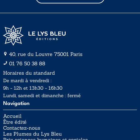
l
l
*
40, rue du Louvre 75001 Paris
01 76 50 38 88
Horaires du standard
De mardi à vendredi :
9h - 12h et 13h30 - 16h30
Lundi, samedi et dimanche : fermé
Navigation
Accueil
Être édité
Contactez-nous
Les Plumes du Lys Bleu
Prix sciences humaines et sociales