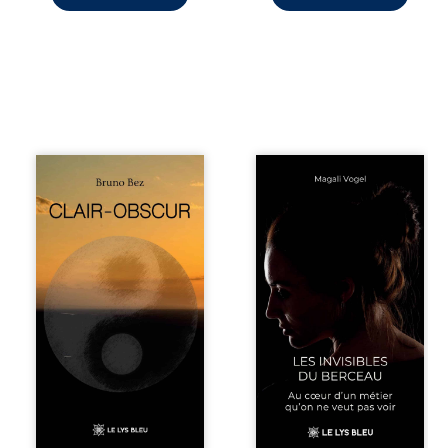
Composé en
Qui prend soin de
alexandrins, Clair-
celles et ceux
obscur aborde la
auxquels nous
spiritualité, les
confions nos
relations
enfants ? Derrière
humaines, la
la douceur
nature et les
apparente des
territoires à partir
maisons d’accueil
d’expériences
se joue une réalité
personnelles.
que nul ne
Entre clarté et
soupçonne :
obscurité, les
rémunérations
poèmes traduisent
dérisoires,
les observations
solitude,
et les ressentis
épuisement,
façonnés au fil
responsabilités