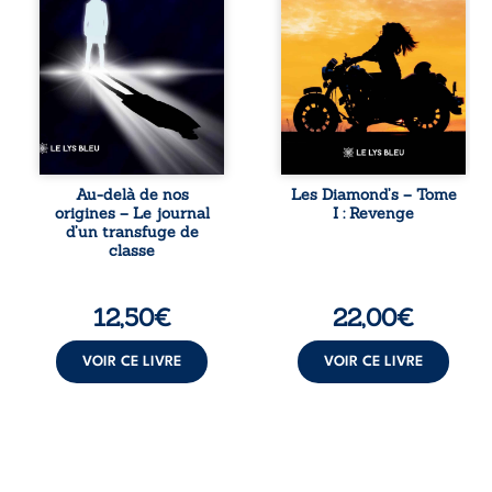
l’école et les livres
à cette vie, mais
deviennent ses
les épreuves ont
armes de survie, le
forgé une femme
moteur d’une
dure, inaccessible
lente ascension
et résolue à ne
sociale. S’arracher
jamais dévoiler
à ses racines
ses faiblesses,
exige pourtant un
jusqu’à ce que le
prix invisible. Pris
mystérieux Juan
entre deux
croise sa route.
Au-delà de nos
Les Diamond’s – Tome
mondes, l’homme
Chef d’une famille
origines – Le journal
I : Revenge
réalise que les
de Nomads, Juan
d’un transfuge de
succès
porte lui aussi le
classe
professionnels ne
poids ...
guérissent ni ...
12,50
€
22,00
€
VOIR CE LIVRE
VOIR CE LIVRE