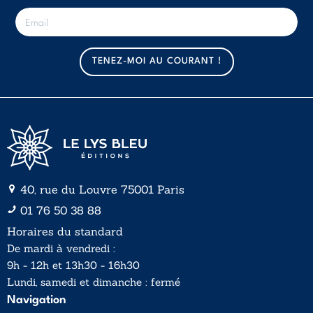
E
-
m
a
TENEZ-MOI AU COURANT !
i
l
*
40, rue du Louvre 75001 Paris
01 76 50 38 88
Horaires du standard
De mardi à vendredi :
9h - 12h et 13h30 - 16h30
Lundi, samedi et dimanche : fermé
Navigation