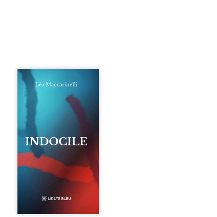
Quatre parties.
Quatre refus.
Quatre visages
d’une existence en
friction. Entre les
silences qu’on ne
déchiffre pas, les
amours qu’on
dérange, les corps
qu’on administre
et les liens qu’on
sabote, cet
ouvrage parle à
celles et ceux qui
vivent trop fort,
trop vrai, trop tôt.
Indocile est une