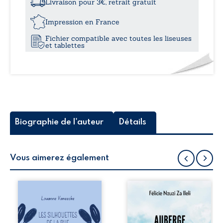
de
Livraison pour 3€, retrait gratuit
mon
16,5
âme
Impression en France
et
Fichier compatible avec toutes les liseuses
de
et tablettes
mon
cœur
-
Tome
II
-
Histoires
d'amour
Biographie de l'auteur
Détails
Vous aimerez également
Les silhouettes de
Auberge de la
la rue donne la
maison de la
parole à six
justice est un
personnages
récit-témoignage