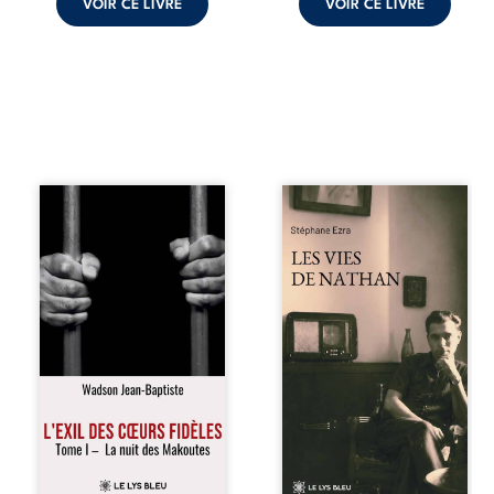
VOIR CE LIVRE
VOIR CE LIVRE
« Une nuit suffit
Les vies de
parfois pour briser
Nathan est un
une famille… mais
recueil de poésie
certaines fidélités
né en trois jours,
traversent les
au printemps
années. » Haïti,
2026. Pour la
sous la dictature
première fois,
des Duvalier. La
Stéphane Ezra,
peur s’étend
médium, a pu
jusque dans les
communiquer
villages les plus
avec son père,
reculés. À Bainet,
disparu depuis
Jean-Joël Joli
plus de vingt ans
mène une
et qu’il n’a jamais
existence paisible
connu. De ce
avec sa famille.
dialogue par-delà