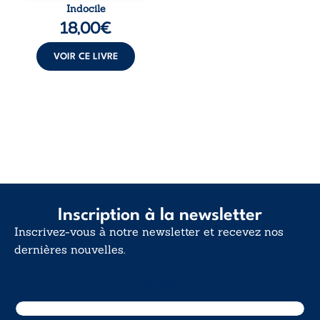
traversée. Une
Indocile
langue nue. Une
18,00
€
insurrection
calme. Une
déclaration
VOIR CE LIVRE
d’existence pour ...
Inscription à la newsletter
Inscrivez-vous à notre newsletter et recevez nos
dernières nouvelles.
E-mail