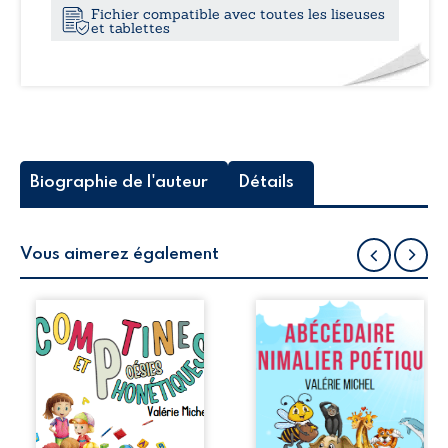
Fichier compatible avec toutes les liseuses
et tablettes
Juste quelques vers sympathiques,
Sans aucun verre à vider,
Pour une réunion euphorique !
Mais si vous trinquez malgré tout,
Biographie de l'auteur
Détails
Je vous garantis de la gaieté,
Une belle allégresse surtout,
Vous aimerez également
Et des exclamations à satiété !
Parents, grands-
Les enfants sont
parents,
par nature
enseignants dans
curieux. Ils
tous les cycles,
s’intéressent bien
orthophonistes,
volontiers aux
animateurs
animaux, quel que
d’ateliers
soit leur âge. Voici,
d’écriture, ce
à leur attention,