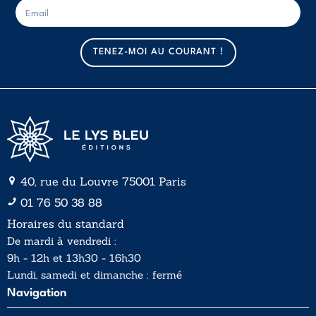
E
E
-
-
m
m
a
a
TENEZ-MOI AU COURANT !
i
i
l
l
*
40, rue du Louvre 75001 Paris
01 76 50 38 88
Horaires du standard
De mardi à vendredi :
9h - 12h et 13h30 - 16h30
Lundi, samedi et dimanche : fermé
Navigation