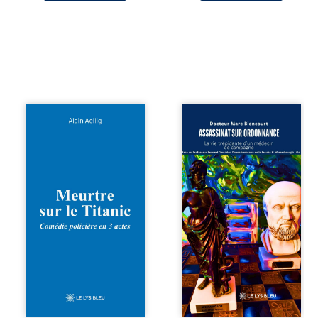
cet enfant avant
qu’il ...
Et si le naufrage
Assassinat sur
n’avait pas
ordonnance – La
emporté tous ses
vie trépidante
secrets ? À bord
d’un médecin de
du Titanic, lors du
campagne est la
voyage inaugural
réédition enrichie
en 1912, un
et actualisée du
meurtre est
témoignage du
commis. Le drame
Docteur Marc
disparaît avec le
Biencourt, ancien
navire, englouti
médecin de
dans les
famille, qui revient
profondeurs de
sur son parcours
l’Atlantique. Sept
médical, syndical
décennies plus
et ordinal. Depuis
tard, la
septembre 2013, il
découverte de
raconte le long