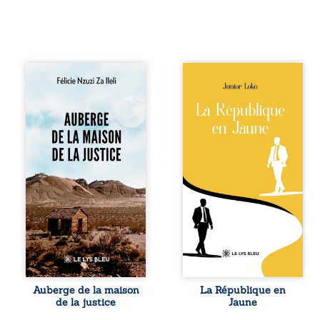
Auberge de la
En République
maison de la
Fédérale du
justice est un
Congo, la
récit-témoignage
naissance de
consacré au
jumeaux de races
parcours
différentes
exemplaire de
bouleverse l’ordre
Mbala Zi Nkuaku
établi : Senior est
Lema Félix.
Noir et Junior est
Magistrat intègre,
Blanc, bien que
fervent défenseur
nés d’un couple de
des droits
Noirs. Très vite,
humains et de
l’événement attire
l’indépendance
les médias
judiciaire, il voit sa
internationaux et
carrière de trente-
transforme le
quatre ans
bébé blanc en une
brutalement
figure
Auberge de la maison
La République en
brisée par une
emblématique
de la justice
Jaune
révocation
sacrée, investie,