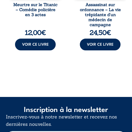
l’épave fait
combat qui l’a
Meurtre sur le Titanic
Assassinat sur
resurgir un secret
conduit à être
– Comédie policière
ordonnance – La vie
que l’on croyait
écarté du corps
en 3 actes
trépidante d’un
perdu. Dans un
médical, malgré
médecin de
coffre mystérieux,
une décision de
campagne
des indices
première instance
12,00
€
24,50
€
oubliés ...
...
VOIR CE LIVRE
VOIR CE LIVRE
Inscription à la newsletter
Inscrivez-vous à notre newsletter et recevez nos
dernières nouvelles.