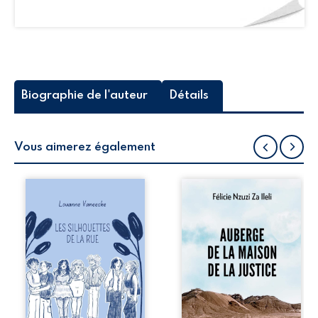
Biographie de l'auteur
Détails
Vous aimerez également
Les silhouettes de
Auberge de la
la rue donne la
maison de la
parole à six
justice est un
personnages
récit-témoignage
ordinaires,
consacré au
traversés par des
parcours
pensées, des
exemplaire de
émotions et des
Mbala Zi Nkuaku
silences qui
Lema Félix.
pourraient
Magistrat intègre,
appartenir à
fervent défenseur