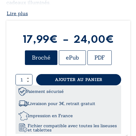
cadeaux illuminés.
Lire plus
Pla
17,99
€
–
24,00
€
de
Broché
ePub
PDF
prix 
quantité
AJOUTER AU PANIER
17,
de
Du
Paiement sécurisé
à
traîneau
des
Livraison pour 3€, retrait gratuit
anges
24,
Impression en France
Fichier compatible avec toutes les liseuses
et tablettes