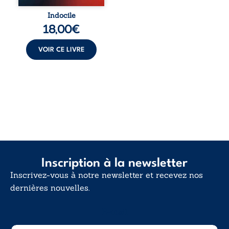
Indocile est une
traversée. Une
Indocile
langue nue. Une
18,00
€
insurrection
calme. Une
déclaration
VOIR CE LIVRE
d’existence pour ...
Inscription à la newsletter
Inscrivez-vous à notre newsletter et recevez nos
dernières nouvelles.
E-mail