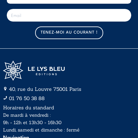
E
-
m
a
TENEZ-MOI AU COURANT !
i
l
*
40, rue du Louvre 75001 Paris
01 76 50 38 88
Horaires du standard
De mardi à vendredi :
9h - 12h et 13h30 - 16h30
Lundi, samedi et dimanche : fermé
Navigation