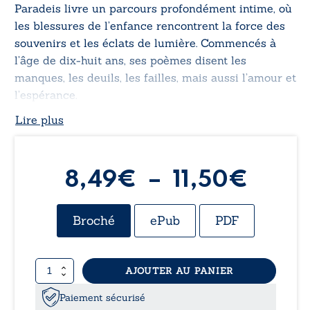
Paradeis livre un parcours profondément intime, où
les blessures de l’enfance rencontrent la force des
souvenirs et les éclats de lumière. Commencés à
l’âge de dix-huit ans, ses poèmes disent les
manques, les deuils, les failles, mais aussi l’amour et
l’espérance.
Lire plus
Un recueil sincère et bouleversant, où chaque mot
tente de réparer ce que la vie a laissé en suspens.
Plag
8,49
€
–
11,50
€
de
Broché
ePub
PDF
prix :
quantité
AJOUTER AU PANIER
8,49
de
Des
Paiement sécurisé
mots