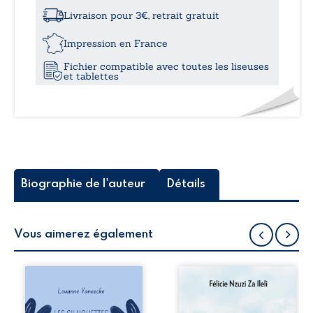
à
sur
Livraison pour 3€, retrait gratuit
mes
11,50
maux
Impression en France
Fichier compatible avec toutes les liseuses
et tablettes
Biographie de l'auteur
Détails
Vous aimerez également
Les silhouettes de
Auberge de la
la rue donne la
maison de la
parole à six
justice est un