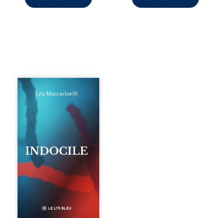
Quatre parties.
Quatre refus.
Quatre visages
d’une existence en
friction. Entre les
silences qu’on ne
déchiffre pas, les
amours qu’on
dérange, les corps
qu’on administre
et les liens qu’on
sabote, cet
ouvrage parle à
celles et ceux qui
vivent trop fort,
trop vrai, trop tôt.