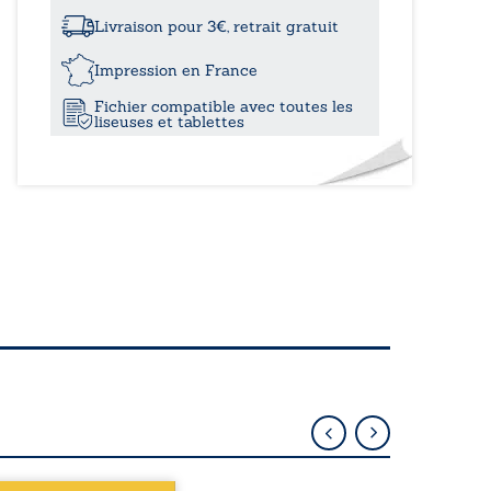
à
états
d’âme
Livraison pour 3€, retrait gratuit
12,60
Impression en France
Fichier compatible avec toutes les
liseuses et tablettes