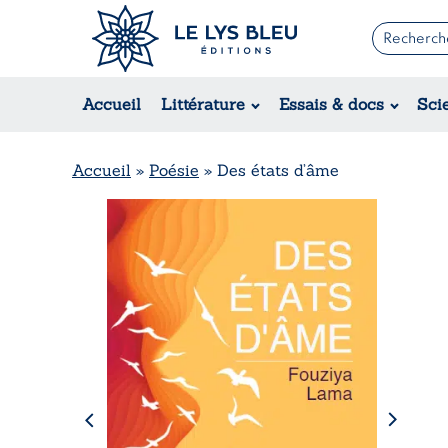
Romans
Contemporain
Accueil
Littérature
Essais & docs
Sci
Suspense / Thriller / Policier
Fantastique
Science-fiction
Accueil
»
Poésie
»
Des états d’âme