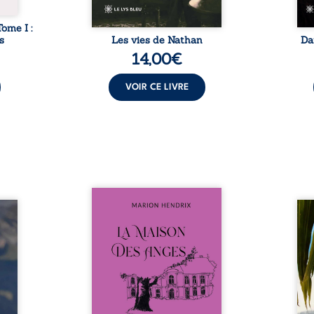
Tome I :
s
Les vies de Nathan
Da
14,00
€
VOIR CE LIVRE
Nous sommes en 1979, soit 15
nfance
ans après le décès du
Au rév
se ses
patriarche Anatole-Eustache.
décou
reinte
La famille devra affronter non
sédui
, sans
seulement un inconnu qui rôde
tren
tidien
autour du domaine et dont
comm
ladie
Firmin, le fidèle majordome,
nouve
dicale
redoute les visites, le passé
dans 
tions.
encombrant d’Anatole-
toute
ue les
Eustache, la malédiction
eux, 