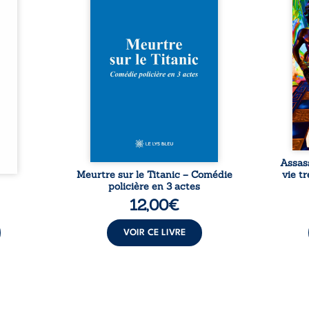
urs de
inaugural en 1912, un meurtre
témo
clarté
est commis. Le drame disparaît
Bienc
Rêves,
avec le navire, englouti dans
famil
poirs…
les profondeurs de l’Atlantique.
parco
lorés,
Sept décennies plus tard, la
ordi
de la
découverte de l’épave fait
2013,
nt en
resurgir un secret que l’on
qui l
t une
croyait perdu. Dans un coffre
corp
uvent,
mystérieux, des indices oubliés
décis
plus ...
...
Assas
Meurtre sur le Titanic – Comédie
vie t
policière en 3 actes
12,00
€
VOIR CE LIVRE