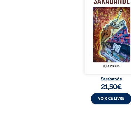
neige en hiver, Au co
nuits pâles, Dans la 
bienveillante de la lune, 
pensées, révoltes et es
Des mots s’assemblent, co
rebelles aux règles 
poésie, mais chanta
rythme. Ils formen
sarabande, passionnée so
Sarabande
21,50
€
VOIR CE LIVRE