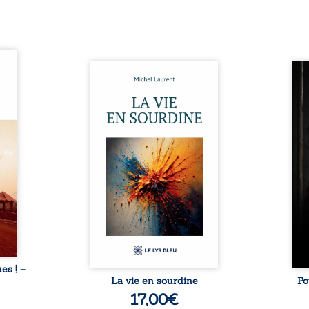
ques !
ue et
Nina et Pierre se sont
Pour
s, aux
rencontrés très jeunes,
racon
tions
presque par hasard, et se sont
marqu
nt en
aimés simplement, persuadés
la c
ntre
que la présence de l’autre
l’enf
é. Des
suffirait. Ils mènent une
égale
luie à
existence modeste, rythmée
ont p
ab de
par le travail, la fatigue et les
Au-d
raits
silences. La mort de la mère de
pers
nkara,
Nina, chez qui ils vivent,
inte
Vieux
fragilise un équilibre déjà
respo
ge des
précaire. Puis vient la
la 
nés ...
naissance de leur enfant, et le
reco
basculement. ...
ues ! –
La vie en sourdine
Po
17,00
€