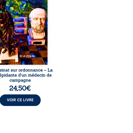
ignage du Docteur Marc
ourt, ancien médecin de
le, qui revient sur son
urs médical, syndical et
nal. Depuis septembre
 il raconte le long combat
’a conduit à être écarté du
s médical, malgré une
ion de première instance
...
sinat sur ordonnance – La
répidante d’un médecin de
campagne
24,50
€
VOIR CE LIVRE