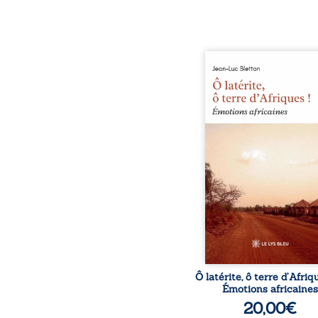
Ô latérite, ô terre d’Afri
est un hommage poétiq
authentique aux paysage
rencontres et aux émo
brutes d’un contine
reconstruction, e
traditions et modernit
souvenirs intimes – la p
Namoungou, le baob
Zagtouli – aux port
marquants – Thomas Sa
Hamadoun Dicko, le 
Biokou – l’auteur parta
instanta
Ô latérite, ô terre d’Afriq
Émotions africaines
20,00
€