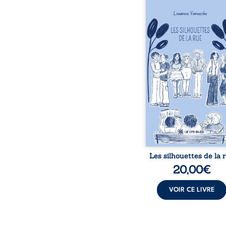
Les silhouettes de l
donne la parole à
personnages ordina
traversés par des pensée
émotions et des silenc
pourraient apparte
chacun de nous. À tr
leurs parcours, ce roman 
à porter un regard dif
sur celles et ceux qu
entourent, à deviner ce 
cache derrière les appa
et à s’ouvrir au fourmil
sensible de no
Les silhouettes de la 
20,00
€
VOIR CE LIVRE