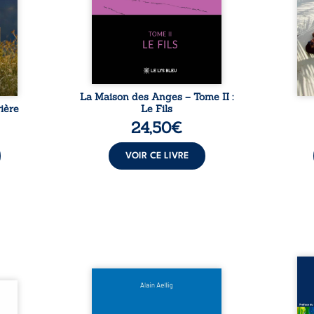
t : la
familiale, mais aussi la toute-
brûl
sement
puissance de Gauthier. Mais
secre
pas ...
comment dompter cet enfant
l’imp
avant qu’il ...
La Maison des Anges – Tome II :
ière
Le Fils
24,50
€
VOIR CE LIVRE
Assas
Et si le naufrage n’avait pas
La vi
l’été,
emporté tous ses secrets ? À
de ca
 de la
bord du Titanic, lors du voyage
enri