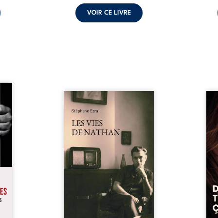
VOIR CE LIVRE
s pour
 mais
Les vies de Nathan est un
À sei
ersent
recueil de poésie né en trois
trou
ous la
jours, au printemps 2026. Pour
soci
a peur
la première fois, Stéphane Ezra,
moq
s les
médium, a pu communiquer
jugem
lés. À
avec son père, disparu depuis
senti
ne une
plus de vingt ans et qu’il n’a
sans
ec sa
jamais connu. De ce dialogue
ce qu
ction
par-delà la mort naissent des
avec
ant de
poèmes qui retracent une vie
certit
stice.
marquée par la Seconde
des 
 un ...
Guerre mondiale, une identité
refo
juive brisée, la guerre ...
tard,