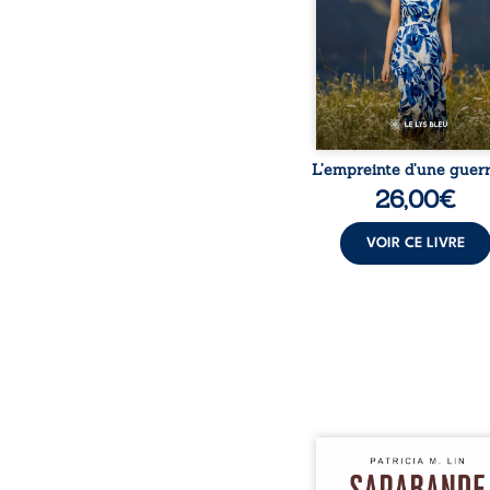
dossiers médicaux taisen
peur, l’isolement, l’épui
et le sentiment de ne 
L’empreinte d’une guerr
26,00
€
VOIR CE LIVRE
Aux chants crépitants de 
Sous le silence ouaté