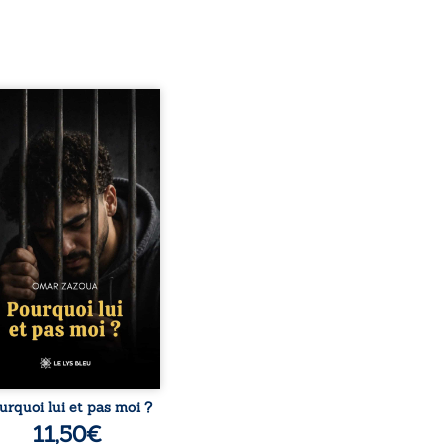
quoi lui et pas moi ?
te le parcours de l’auteur
é par les mauvais choix,
hute et l’épreuve de
ermement. Mais il dévoile
ment les espoirs qui lui
ermis de ne pas renoncer.
elà d’une histoire
onnelle, ce témoignage
rroge le destin, la
nsabilité, la résilience et
possibilité de se
nstruire malgré les
obstacles. Un ouvrage ...
urquoi lui et pas moi ?
11,50
€