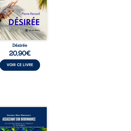
ante jusqu’à ce qu’un
t familial fasse planer
ensable : et s’ils étaient
demi-frère et ...
Désirée
20,90
€
VOIR CE LIVRE
sinat sur ordonnance –
e trépidante d’un médecin
mpagne est la réédition
chie et actualisée du