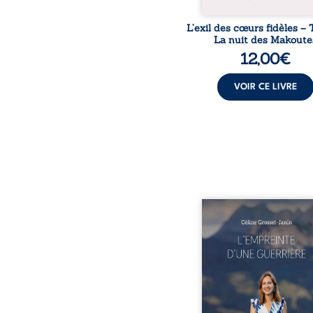
L’exil des cœurs fidèles – 
La nuit des Makoute
12,00
€
VOIR CE LIVRE
Que reste-t-il de l’e
lorsque la maladie impo
propres règles ? L’emp
d’une guerrière livre
détour, le récit d’un quo
bouleversé par la ma
chronique, l’errance mé
et de longues hospitalisa
L’auteure y raconte ce q