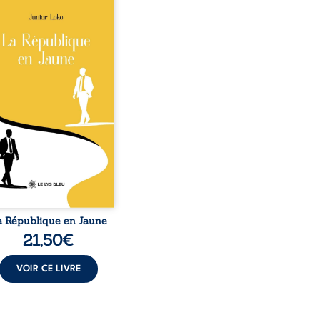
épublique Fédérale du
o, la naissance de
ux de races différentes
verse l’ordre établi :
r est Noir et Junior est
c, bien que nés d’un
e de Noirs. Très vite,
nement attire les médias
nationaux et transforme
bé blanc en une figure
matique sacrée, investie,
 certains, d’une mission
trice. Cependant, sous
couvert de ...
a République en Jaune
21,50
€
VOIR CE LIVRE