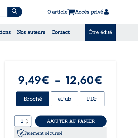
0 article
Accès privé
es & Contes
tions
Nos auteurs
Contact
Être édité
CONSULTEZ NOS
MEILLEURES VENTES
Plage
9,49
€
–
12,60
€
de
Broché
ePub
PDF
prix :
quantité
AJOUTER AU PANIER
9,49€
de
Des
Paiement sécurisé