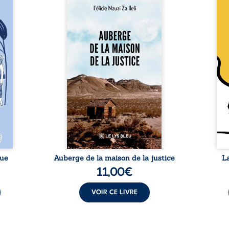
a rue
Auberge de la maison de la
En R
 six
justice est un récit-
Cong
ires,
témoignage consacré au
jumea
s, des
parcours exemplaire de Mbala
boule
es qui
Zi Nkuaku Lema Félix.
Senio
nir à
Magistrat intègre, fervent
Blan
avers
défenseur des droits humains
coupl
invite
et de l’indépendance
l’évé
férent
judiciaire, il voit sa carrière de
inter
i nous
trente-quatre ans brutalement
le bé
qui se
brisée par une révocation
emblé
rences
arbitraire en 2009, plongeant
selon
lement
sa vie dans un chaos matériel
salva
tre ...
et moral. À ...
rue
Auberge de la maison de la justice
L
11,00
€
VOIR CE LIVRE