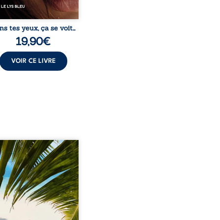
ns tes yeux, ça se voit…
19,90
€
VOIR CE LIVRE
eil, Pierre, jeune retraité,
vre qu’il est devenu une
sante femme métissée de
te ans. À peine a-t-il
encé à apprivoiser ce
au corps qu’Ange surgit
sa vie et fait vaciller
s ses certitudes. Entre
l’attirance est immédiate,