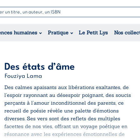
Nouvell
Poésie
Romance
Jeunesse
ences humaines
Pratique
Le Petit Lys
Nos collec
Théâtre
Érotique
Historique
Régional
Des états d’âme
Fouziya Lama
Des calmes apaisants aux libérations exaltantes, de
l’espoir rayonnant au désespoir poignant, des soucis
perçants à l’amour inconditionnel des parents, ce
recueil de poésie révèle une palette d’émotions
diverses. Ses vers sont des reflets des multiples
facettes de nos vies, offrant un voyage poétique en
résonance avec les expériences émotionnelles de