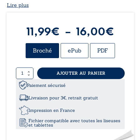
Lire plus
Plag
11,99
€
–
16,00
€
de
Broché
ePub
PDF
prix 
quantité
AJOUTER AU PANIER
11,9
de
Combien
Paiement sécurisé
à
de
blessures
Livraison pour 3€, retrait gratuit
dans
16,0
la
Impression en France
ville
Fichier compatible avec toutes les liseuses
-
et tablettes
Autant
de
cicatrices