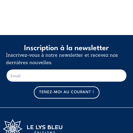
Inscription à la newsletter
Inscrivez-vous à notre newsletter et recevez nos
dernières nouvelles.
E
E
-
-
m
m
a
a
TENEZ-MOI AU COURANT !
i
i
l
l
*