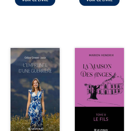
VOIR CE LIVRE
VOIR CE LIVRE
Que reste-t-il de
Nous sommes en
l’enfance lorsque
1979, soit 15 ans
la maladie impose
après le décès du
ses propres règles
patriarche
? L’empreinte
Anatole-Eustache.
d’une guerrière
La famille devra
livre, sans détour,
affronter non
le récit d’un
seulement un
quotidien
inconnu qui rôde
bouleversé par la
autour du
maladie
domaine et dont
chronique,
Firmin, le fidèle
l’errance médicale
majordome,
et de longues
redoute les visites,
hospitalisations.
le passé
L’auteure y
encombrant