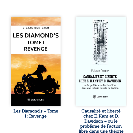
Revenge est à la
Sommes-nous
tête des
vraiment libres si
Diamond’s, un clan
chacun de nos
de motards aussi
actes s’inscrit
réputé et respecté
dans une chaîne
que redouté dans
de causes ? À
tout le pays. Rien
travers une
ne la prédestinait
confrontation
à cette vie, mais
entre les pensées
les épreuves ont
d’Emmanuel Kant
forgé une femme
et de Donald
dure, inaccessible
Davidson, cet
et résolue à ne
essai explore les
jamais dévoiler
liens entre libre
ses faiblesses,
arbitre,
jusqu’à ce que le
déterminisme
mystérieux Juan
causal et
croise sa route.
responsabilité. De
Les Diamond’s – Tome
Causalité et liberté
Chef d’une famille
la volonté
I : Revenge
chez E. Kant et D.
de Nomads, Juan
kantienne au
Davidson – ou le
porte lui aussi le
monisme anomal
problème de l’action
poids ...
de Davidson, il
libre dans une théorie