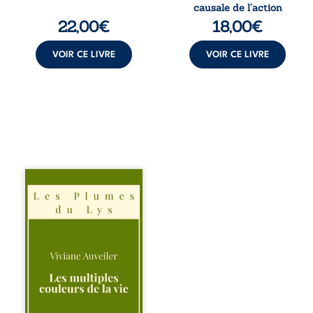
interroge la
causale de l’action
manière dont les
22,00
€
18,00
€
intentions et les
croyances
peuvent ...
VOIR CE LIVRE
VOIR CE LIVRE
Trois récits, trois
existences saisies
à l’instant où tout
bascule. Une
amitié meurtrie
cherche
l’apaisement, un
couple vacillant
recouvre
l’espérance, tandis
qu’une femme