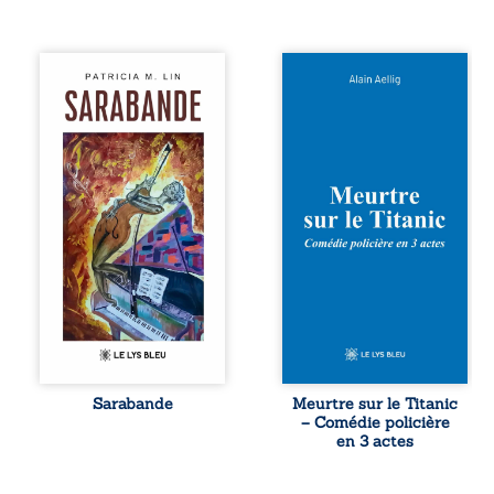
Aux chants
Et si le naufrage
crépitants de l’été,
n’avait pas
Sous le silence
emporté tous ses
ouaté de la neige
secrets ? À bord
en hiver, Au cours
du Titanic, lors du
de nuits pâles,
voyage inaugural
Dans la clarté
en 1912, un
bienveillante de la
meurtre est
lune, Rêves,
commis. Le drame
pensées, révoltes
disparaît avec le
et espoirs… Des
navire, englouti
mots s’assemblent,
dans les
colorés, rebelles
profondeurs de
aux règles de la
l’Atlantique. Sept
poésie, mais
décennies plus
chantant en
tard, la
rythme. Ils
découverte de
forment une
l’épave fait
Sarabande
Meurtre sur le Titanic
sarabande,
resurgir un secret
– Comédie policière
passionnée
que l’on croyait
en 3 actes
souvent, plus ...
perdu. Dans un
coffre mystérieux,
des indices