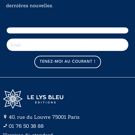
dernières nouvelles.
E-mail
E
-
m
a
TENEZ-MOI AU COURANT !
i
l
*
40, rue du Louvre 75001 Paris
01 76 50 38 88