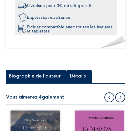
à
qui
Livraison pour 3€, retrait gratuit
nous
12,0
font
Impression en France
vivre
Fichier compatible avec toutes les liseuses
et tablettes
Biographie de l'auteur
Détails
Vous aimerez également
Que reste-t-il de
Nous sommes en
l’enfance lorsque
1979, soit 15 ans
la maladie impose
après le décès du