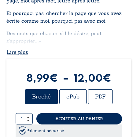
page, mot après mot, lettre après lettre.
Et pourquoi pas, chercher la page que vous avez
écrite comme moi, pourquoi pas avec moi.
Des mots que chacun, s’il le désire, peut
s’approprier… »
Lire plus
Plag
8,99
€
–
12,00
€
de
Broché
ePub
PDF
prix :
quantité
AJOUTER AU PANIER
8,99
de
Ces
Paiement sécurisé
mots