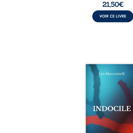
21,50
€
VOIR CE LIVRE
Quatre parties. Quatre 
Quatre visages d’une exi
en friction. Entre les si
qu’on ne déchiffre pa
amours qu’on dérange
corps qu’on administre 
liens qu’on sabote, cet o
parle à celles et ceu
vivent trop fort, trop vra
tôt. Indocile est une trav
Une langue nue.
insurrection calme
déclaration d’existence p