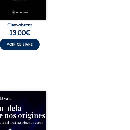
Clair-obscur
13,00
€
VOIR CE LIVRE
ns un milieu populaire où
olence et les fractures
iales tenaient lieu de
in, David a choisi la
e. Très tôt, l’école et les
s deviennent ses armes de
e, le moteur d’une lente