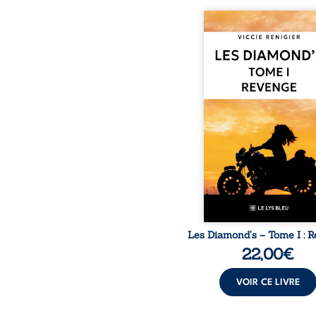
Revenge est à la têt
Diamond’s, un clan de m
aussi réputé et respec
redouté dans tout le pays
ne la prédestinait à cett
mais les épreuves ont
une femme dure, inacce
et résolue à ne jamais dé
ses faiblesses, jusqu’à 
le mystérieux Juan cro
route. Chef d’une fami
Nomads, Juan porte lui au
p
Les Diamond’s – Tome I : 
22,00
€
VOIR CE LIVRE