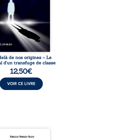
sion sociale. S’arracher à
acines exige pourtant un
invisible. Pris entre deux
s, l’homme réalise que
uccès professionnels ne
guérissent ni ...
elà de nos origines – Le
l d’un transfuge de classe
12,50
€
VOIR CE LIVRE
onnais mon pays se