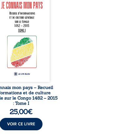
nte comme une œuvre de
mission et d’éveil civique,
née à raviver la mémoire
laise. En retraçant les
es étapes de l’histoire
nale, il entend combattre
rance, le repli identitaire
’affaiblissement du
iment patriotique.
sible à tous, ce recueil
 des repères essentiels
ur mieux comprendre le ...
nnais mon pays – Recueil
formations et de culture
e sur le Congo 1482 – 2015
: Tome I
25,00
€
VOIR CE LIVRE