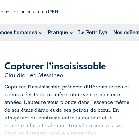
Nouvell
Poésie
Romance
Jeunesse
ences humaines
Pratique
Le Petit Lys
Nos collec
Théâtre
Érotique
Historique
Régional
Capturer l’insaisissable
Claudia Lea Messineo
Capturer l’insaisissable présente différents textes et
poèmes écrits de manière intuitive sur plusieurs
années. L’auteure vous plonge dans l’essence même
de ses états d’âme et de ses peines de cœur. En
s’inspirant du contraste entre la douleur et le
bonheur, elle a finalement trouvé un sens à la vie
dans les épreuves qu’elle a traversées.