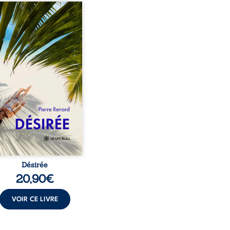
eil, Pierre, jeune retraité,
vre qu’il est devenu une
sante femme métissée de
te ans. À peine a-t-il
encé à apprivoiser ce
au corps qu’Ange surgit
sa vie et fait vaciller
s ses certitudes. Entre
l’attirance est immédiate,
ante jusqu’à ce qu’un
t familial fasse planer
ensable : et s’ils étaient
demi-frère et ...
Désirée
20,90
€
VOIR CE LIVRE