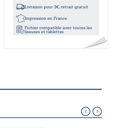
à
l’insaisissable
Livraison pour 3€, retrait gratuit
13,20
Impression en France
Fichier compatible avec toutes les
liseuses et tablettes