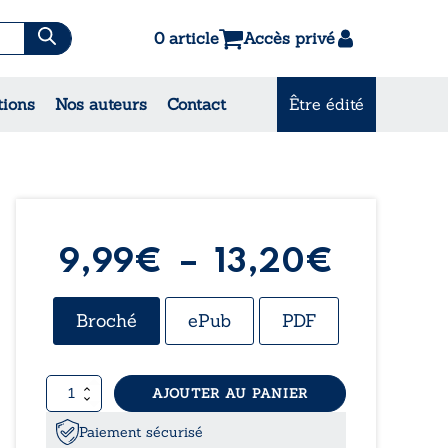
0 article
Accès privé
es & Contes
tions
Nos auteurs
Contact
Être édité
CONSULTEZ NOS MEILLEURES
VENTES
Plage
9,99
€
–
13,20
€
de
Broché
ePub
PDF
prix :
quantité
AJOUTER AU PANIER
9,99€
de
Capturer
Paiement sécurisé