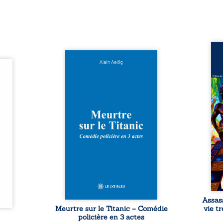
Assas
Et si le naufrage n’avait pas
La vi
l’été,
emporté tous ses secrets ? À
de ca
 de la
bord du Titanic, lors du voyage
enri
urs de
inaugural en 1912, un meurtre
témo
clarté
est commis. Le drame disparaît
Bienc
Rêves,
avec le navire, englouti dans
famil
poirs…
les profondeurs de l’Atlantique.
parco
lorés,
Sept décennies plus tard, la
ordi
de la
découverte de l’épave fait
2013,
nt en
resurgir un secret que l’on
qui l
t une
croyait perdu. Dans un coffre
corp
uvent,
mystérieux, des indices oubliés
décis
plus ...
...
Assas
Meurtre sur le Titanic – Comédie
vie t
policière en 3 actes