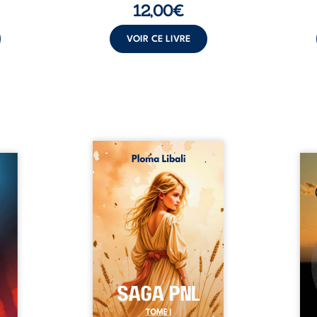
12,00
€
VOIR CE LIVRE
Autrefois, les champs
refus.
d’Atlantis vibraient sous le
Compo
stence
vent et les enfants couraient
obscu
lences
dans les blés. Puis la couronne
les 
s, les
plia le genou, livrant son
natur
, les
peuple à l’ombre d’Ivorny. À
par
et les
Atove, Luwel aurait pu
perso
uvrage
disparaître dans les ruines de
obs
x qui
son destin ; pourtant, sous les
tradu
i, trop
pierres d’un temple oublié, des
les r
ersée.
rebelles lui tendirent la main.
d’une
 Une
Parmi eux, Atos, général sans
sensi
. Une
trône mais habité par ...
monde
our ...
c