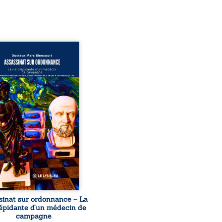
sinat sur ordonnance –
e trépidante d’un médecin
mpagne est la réédition
chie et actualisée du
ignage du Docteur Marc
ourt, ancien médecin de
le, qui revient sur son
urs médical, syndical et
nal. Depuis septembre
 il raconte le long combat
’a conduit à être écarté du
s médical, malgré une
ion de première instance
...
sinat sur ordonnance – La
répidante d’un médecin de
campagne