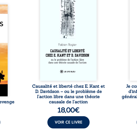
si chacun de nos actes s’inscrit
prése
dans une chaîne de causes ? À
trans
e des
travers une confrontation
desti
otards
entre les pensées d’Emmanuel
congo
té que
Kant et de Donald Davidson,
grand
. Rien
cet essai explore les liens entre
natio
e vie,
libre arbitre, déterminisme
l’igno
 forgé
causal et responsabilité. De la
et l
ssible
volonté kantienne au monisme
sent
voiler
anomal de Davidson, il
Acces
ce que
interroge la manière dont les
offre
ise sa
intentions et les croyances
po
lle de
peuvent ...
ssi le
oids ...
Causalité et liberté chez E. Kant et
Je co
D. Davidson – ou le problème de
d’in
l’action libre dans une théorie
général
Revenge
causale de l’action
18,00
€
VOIR CE LIVRE