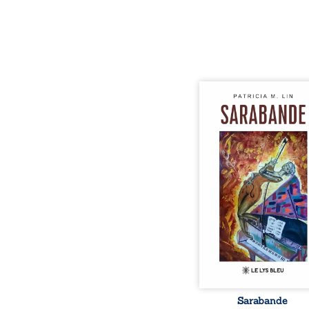
Aux chants crépitants de 
Sous le silence ouaté
neige en hiver, Au co
nuits pâles, Dans la 
bienveillante de la lune, 
pensées, révoltes et es
Des mots s’assemblent, co
rebelles aux règles 
poésie, mais chanta
rythme. Ils formen
sarabande, passionnée so
Sarabande