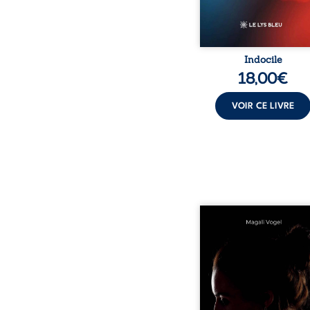
Indocile
18,00
€
VOIR CE LIVRE
Qui prend soin de cel
ceux auxquels nous co
nos enfants ? Derriè
douceur apparente
maisons d’accueil se jo
réalité que nul ne soupç
rémunérations dériso
solitude, épuisem