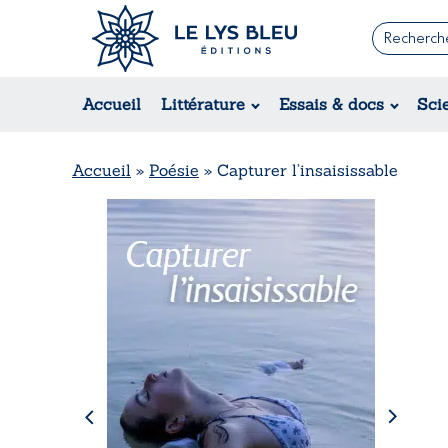
Romans
Contemporain
Accueil
Littérature
Essais & docs
Sci
Suspense / Thriller / Policier
Fantastique
Science-fiction
Accueil
»
Poésie
»
Capturer l’insaisissable