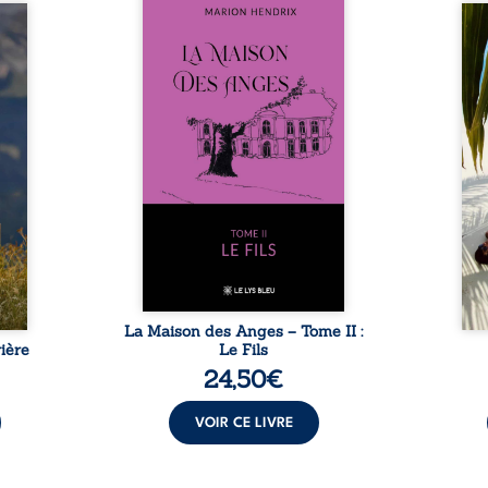
Nous sommes en 1979, soit 15
nfance
ans après le décès du
Au rév
se ses
patriarche Anatole-Eustache.
décou
reinte
La famille devra affronter non
sédui
, sans
seulement un inconnu qui rôde
tren
tidien
autour du domaine et dont
comm
ladie
Firmin, le fidèle majordome,
nouve
dicale
redoute les visites, le passé
dans 
tions.
encombrant d’Anatole-
toute
ue les
Eustache, la malédiction
eux, 
t : la
familiale, mais aussi la toute-
brûl
sement
puissance de Gauthier. Mais
secre
pas ...
comment dompter cet enfant
l’imp
avant qu’il ...
La Maison des Anges – Tome II :
ière
Le Fils
24,50
€
VOIR CE LIVRE