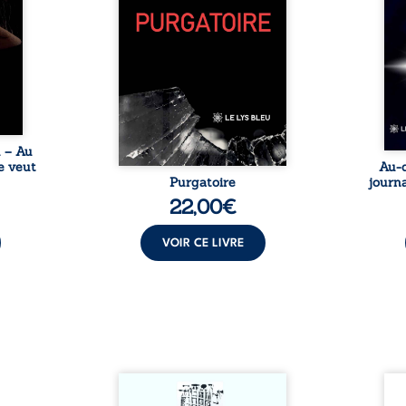
tes… À
bruts, pamphlets et réflexions
ascen
nages
philosophiques, chaque texte
ses r
ropre
ouvre une porte sur
prix 
l lève
l’existence. Ici, nul ordre
monde
une ...
imposé : chaque page peut
les s
être choisie au hasard, comme
une rencontre inattendue sur
le chemin de la vie. ...
u – Au
e veut
Au-d
Purgatoire
journa
22,00
€
VOIR CE LIVRE
Sommes-nous vraiment libres
Je c