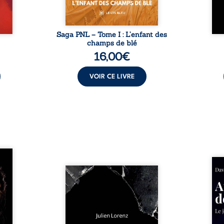
Saga PNL – Tome I : L’enfant des
champs de blé
16,00
€
VOIR CE LIVRE
les et
nfions
Né da
re la
Vingt années d’écriture, de
la vi
 des
blessures, d’émotions et de
famil
ue une
pensées se rencontrent dans
dest
onne :
ce recueil profondément
ruptur
ires,
intime. Entre nouvelles
livre
ent,
autobiographiques, poèmes
survi