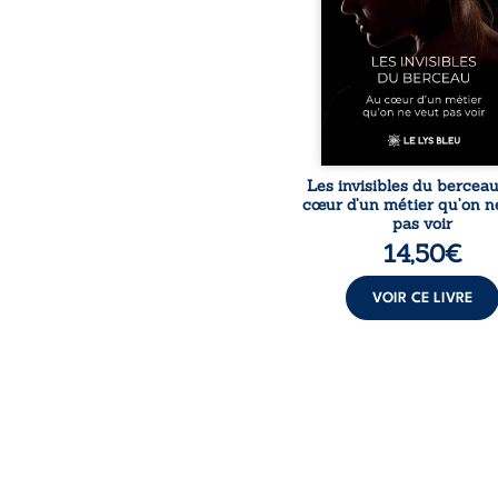
responsabilités écrasan
travers des témoig
saisissants et sa p
expérience, Magali Voge
le voile sur les coulisses d’
Les invisibles du bercea
cœur d’un métier qu’on n
pas voir
14,50
€
VOIR CE LIVRE