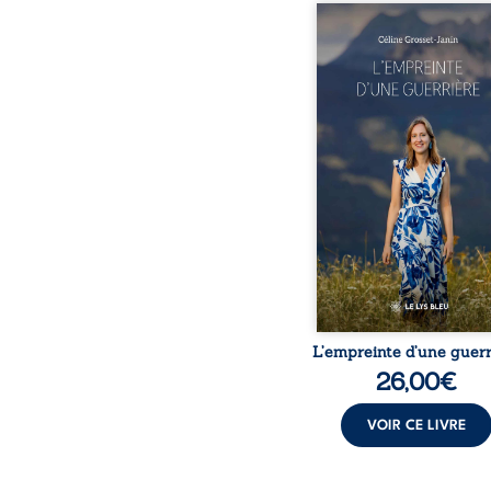
Que reste-t-il de l’e
lorsque la maladie impo
propres règles ? L’emp
d’une guerrière livre
détour, le récit d’un quo
bouleversé par la ma
chronique, l’errance mé
et de longues hospitalisa
L’auteure y raconte ce q
dossiers médicaux taisen
peur, l’isolement, l’épui
et le sentiment de ne 
L’empreinte d’une guerr
26,00
€
VOIR CE LIVRE