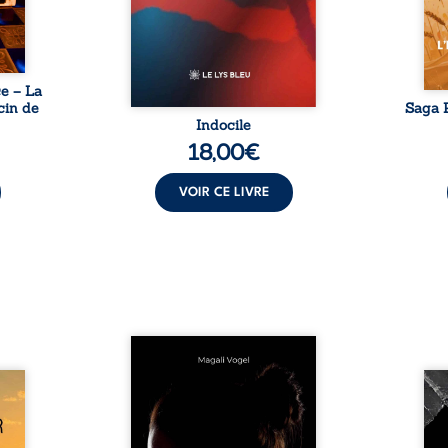
...
insurrection calme. Une
déclaration d’existence pour ...
e – La
cin de
Saga P
Indocile
18,00
€
VOIR CE LIVRE
Qui prend soin de celles et
ceux auxquels nous confions
Clair-
nos enfants ? Derrière la
Vingt
alité,
douceur apparente des
bless
s, la
maisons d’accueil se joue une
pensé
ires à
réalité que nul ne soupçonne :
ce r