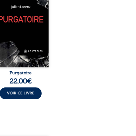
me. Entre nouvelles
biographiques, poèmes
, pamphlets et réflexions
sophiques, chaque texte
re une porte sur
stence. Ici, nul ordre
sé : chaque page peut
choisie au hasard, comme
encontre inattendue sur
le chemin de la vie. ...
Purgatoire
22,00
€
VOIR CE LIVRE