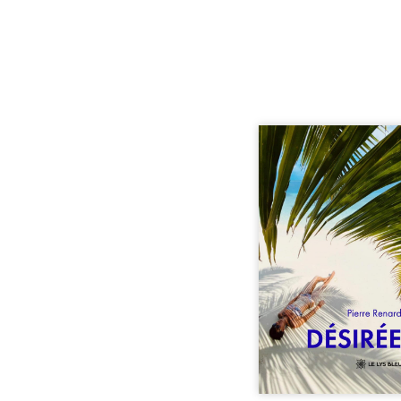
Au réveil, Pierre, jeune re
découvre qu’il est deve
séduisante femme métis
trente ans. À peine a
commencé à apprivois
nouveau corps qu’Ange 
dans sa vie et fait va
toutes ses certitudes.
eux, l’attirance est immé
brûlante jusqu’à ce 
secret familial fasse 
l’impensable : et s’ils é
demi-frère