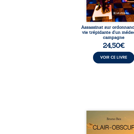
Assassinat sur ordonnanc
vie trépidante d’un méde
campagne
24,50
€
VOIR CE LIVRE
Composé en alexandrins, 
obscur aborde la spiritu
les relations humaine
nature et les territo