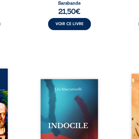
Sarabande
21,50
€
VOIR CE LIVRE
ance –
édecin
Aut
dition
Quatre parties. Quatre refus.
d’Atl
ée du
Quatre visages d’une existence
vent 
 Marc
en friction. Entre les silences
dans 
cin de
qu’on ne déchiffre pas, les
plia
ur son
amours qu’on dérange, les
peupl
cal et
corps qu’on administre et les
Atov
embre
liens qu’on sabote, cet ouvrage
dispa
combat
parle à celles et ceux qui
son d
rté du
vivent trop fort, trop vrai, trop
pierr
é une
tôt. Indocile est une traversée.
rebel
stance
Une langue nue. Une
Parmi