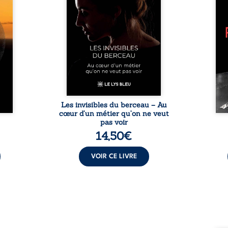
nces
rémunérations dérisoires,
inti
rté et
solitude, épuisement,
auto
èmes
responsabilités écrasantes… À
bruts
ons et
travers des témoignages
philo
au fil
saisissants et sa propre
ouv
regard
expérience, Magali Vogel lève
l’exi
 et le
le voile sur les coulisses d’une ...
impo
vitant
être 
es ...
une r
Les invisibles du berceau – Au
cœur d’un métier qu’on ne veut
pas voir
14,50
€
VOIR CE LIVRE