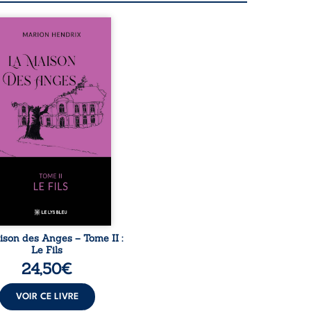
sommes en 1979, soit 15
 après le décès du
arche Anatole-Eustache.
mille devra affronter non
ment un inconnu qui rôde
ur du domaine et dont
n, le fidèle majordome,
te les visites, le passé
ombrant d’Anatole-
ache, la malédiction
iale, mais aussi la toute-
ance de Gauthier. Mais
ent dompter cet enfant
avant qu’il ...
ison des Anges – Tome II :
Le Fils
24,50
€
VOIR CE LIVRE