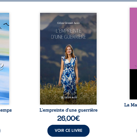
Nous 
ats et
Que reste-t-il de l’enfance
ans
cueil
lorsque la maladie impose ses
patri
enirs,
propres règles ? L’empreinte
La fa
s de la
d’une guerrière livre, sans
seule
cteur à
détour, le récit d’un quotidien
auto
ntime,
bouleversé par la maladie
Firmi
 et la
chronique, l’errance médicale
redou
haque
et de longues hospitalisations.
enc
uverte
L’auteure y raconte ce que les
Eust
uté et
dossiers médicaux taisent : la
famil
turant
peur, l’isolement, l’épuisement
puiss
e, des
et le sentiment de ne pas ...
comm
ions ...
La Ma
 temps
L’empreinte d’une guerrière
26,00
€
VOIR CE LIVRE