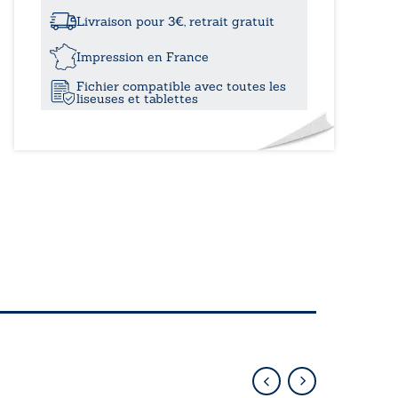
à
creux
de
Livraison pour 3€, retrait gratuit
l’oreille
15,20
Impression en France
Fichier compatible avec toutes les
liseuses et tablettes