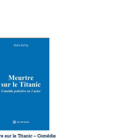
 le naufrage n’avait pas
té tous ses secrets ? À
du Titanic, lors du voyage
ural en 1912, un meurtre
ommis. Le drame disparaît
le navire, englouti dans
rofondeurs de l’Atlantique.
décennies plus tard, la
uverte de l’épave fait
gir un secret que l’on
it perdu. Dans un coffre
rieux, des indices oubliés
...
e sur le Titanic – Comédie