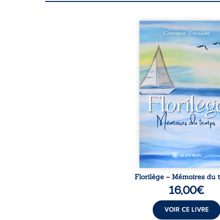
À travers des vers délic
introspectifs, ce re
poétique explore les souv
les émotions et les reflet
vie. L’auteure invite le le
un voyage au cœur de l’i
où la mémoire, le temps
nature se croisent. C
poème est une fenêtre o
sur des instants de bea
de fragilité humaine, cap
des souvenirs d’enfanc
réflex
Florilège – Mémoires du
16,00
€
VOIR CE LIVRE