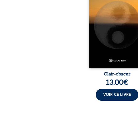
partir d’expérie
personnelles. Entre cla
obscurité, les po
traduisent les observati
les ressentis façonnés 
d’une vie. Ils portent un 
sensible sur l’existence
monde contemporain, in
chacun à questionner s
Clair-obscur
13,00
€
VOIR CE LIVRE