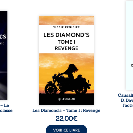
Somme
si ch
ire où
dans 
ctures
Revenge est à la tête des
trav
ieu de
Diamond’s, un clan de motards
entre
si la
aussi réputé et respecté que
Kant 
 et les
redouté dans tout le pays. Rien
cet es
mes de
ne la prédestinait à cette vie,
libre
 lente
mais les épreuves ont forgé
causa
cher à
une femme dure, inaccessible
volon
ant un
et résolue à ne jamais dévoiler
anom
e deux
ses faiblesses, jusqu’à ce que
inter
se que
le mystérieux Juan croise sa
inten
els ne
route. Chef d’une famille de
 ni ...
Nomads, Juan porte lui aussi le
poids ...
Causali
D. Da
 – Le
l’act
 classe
Les Diamond’s – Tome I : Revenge
22,00
€
VOIR CE LIVRE