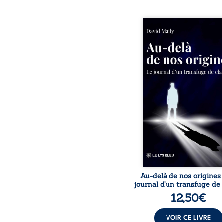
Né dans un milieu popula
la violence et les fra
familiales tenaient l
destin, David a choi
rupture. Très tôt, l’école
livres deviennent ses ar
survie, le moteur d’une
ascension sociale. S’arra
ses racines exige pourt
prix invisible. Pris entr
mondes, l’homme réali
les succès professionn
guérissent
Au-delà de nos origines
journal d’un transfuge de
12,50
€
VOIR CE LIVRE