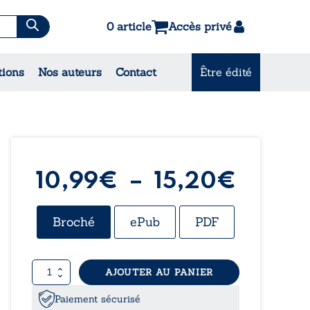
0 article
Accès privé
es & Contes
tions
Nos auteurs
Contact
Être édité
CONSULTEZ NOS MEILLEURES
VENTES
Plage
10,99
€
–
15,20
€
de
Broché
ePub
PDF
prix :
quantité
AJOUTER AU PANIER
10,99
de
Au
Paiement sécurisé