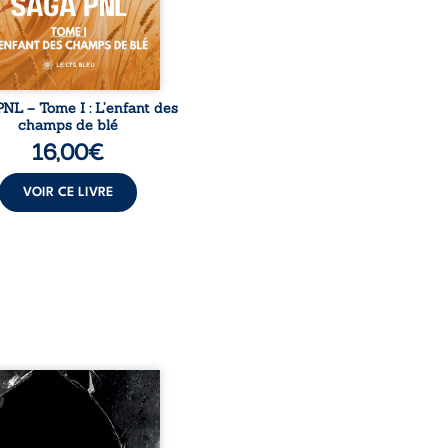
trône mais habité par ...
NL – Tome I : L’enfant des
champs de blé
16,00
€
VOIR CE LIVRE
 années d’écriture, de
ures, d’émotions et de
es se rencontrent dans
ecueil profondément