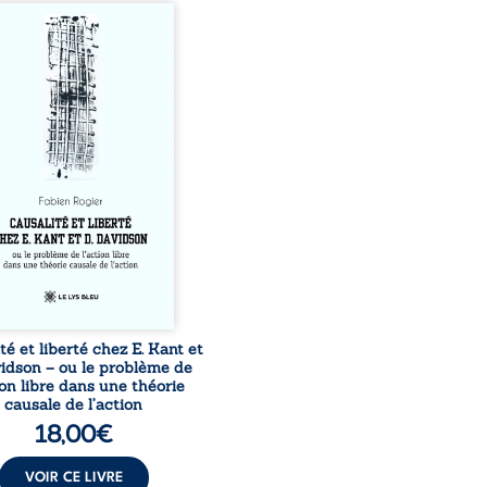
s-nous vraiment libres
acun de nos actes s’inscrit
une chaîne de causes ? À
ers une confrontation
 les pensées d’Emmanuel
et de Donald Davidson,
sai explore les liens entre
 arbitre, déterminisme
l et responsabilité. De la
té kantienne au monisme
al de Davidson, il
roge la manière dont les
tions et les croyances
peuvent ...
té et liberté chez E. Kant et
vidson – ou le problème de
ion libre dans une théorie
causale de l’action
18,00
€
VOIR CE LIVRE