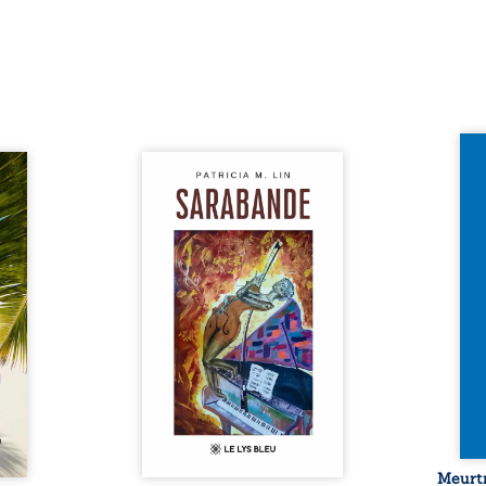
Et si
traité,
Aux chants crépitants de l’été,
empor
nu une
Sous le silence ouaté de la
bord 
sée de
neige en hiver, Au cours de
inaug
-t-il
nuits pâles, Dans la clarté
est c
er ce
bienveillante de la lune, Rêves,
avec 
surgit
pensées, révoltes et espoirs…
les p
ciller
Des mots s’assemblent, colorés,
Sept 
 Entre
rebelles aux règles de la
déco
diate,
poésie, mais chantant en
resur
qu’un
rythme. Ils forment une
croya
planer
sarabande, passionnée souvent,
mysté
taient
plus ...
 et ...
Meurtr