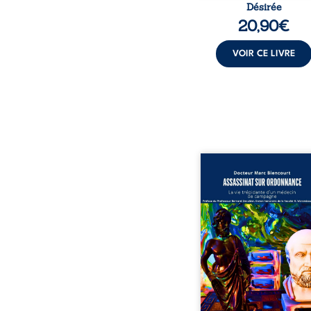
Désirée
20,90
€
VOIR CE LIVRE
Assassinat sur ordonn
La vie trépidante d’un m
de campagne est la réé
enrichie et actualis
témoignage du Docteur
Biencourt, ancien méde
famille, qui revient s
parcours médical, syndi
ordinal. Depuis sept
2013, il raconte le long 
qui l’a conduit à être éca
corps médical, malgr
décision de première in