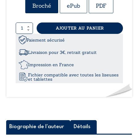
de
Broché
ePub
PDF
prix :
quantité
AJOUTER AU PANIER
9,99
de
Arc-
Paiement sécurisé
à
en-
ciel
Livraison pour 3€, retrait gratuit
en
13,5
mots
Impression en France
Fichier compatible avec toutes les liseuses
et tablettes
Biographie de l'auteur
Détails