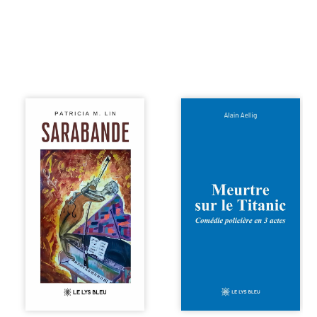
cet enfant avant
qu’il ...
Aux chants
Et si le naufrage
crépitants de l’été,
n’avait pas
Sous le silence
emporté tous ses
ouaté de la neige
secrets ? À bord
en hiver, Au cours
du Titanic, lors du
de nuits pâles,
voyage inaugural
Dans la clarté
en 1912, un
bienveillante de la
meurtre est
lune, Rêves,
commis. Le drame
pensées, révoltes
disparaît avec le
et espoirs… Des
navire, englouti
mots s’assemblent,
dans les
colorés, rebelles
profondeurs de
aux règles de la
l’Atlantique. Sept
poésie, mais
décennies plus
chantant en
tard, la
rythme. Ils
découverte de