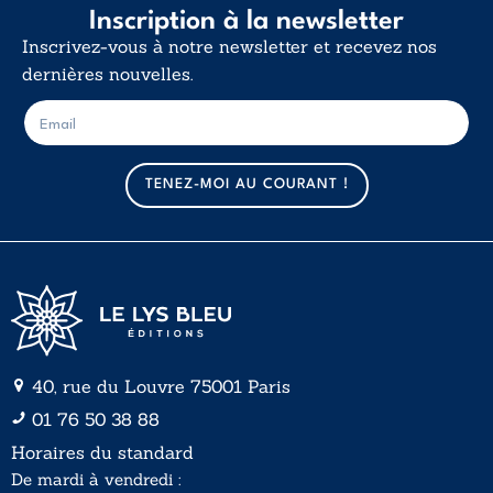
Inscription à la newsletter
Inscrivez-vous à notre newsletter et recevez nos
dernières nouvelles.
E
E
-
-
m
m
a
a
TENEZ-MOI AU COURANT !
i
i
l
l
*
40, rue du Louvre 75001 Paris
01 76 50 38 88
Horaires du standard
De mardi à vendredi :