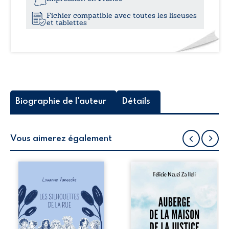
Fichier compatible avec toutes les liseuses
et tablettes
Biographie de l'auteur
Détails
Vous aimerez également
Les silhouettes de
Auberge de la
la rue donne la
maison de la
parole à six
justice est un
personnages
récit-témoignage
ordinaires,
consacré au
traversés par des
parcours
pensées, des
exemplaire de