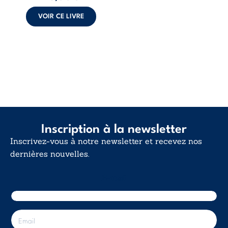
calme. Une
déclaration
VOIR CE LIVRE
d’existence pour ...
Inscription à la newsletter
Inscrivez-vous à notre newsletter et recevez nos
dernières nouvelles.
E-mail
E
-