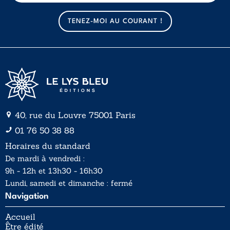
m
a
TENEZ-MOI AU COURANT !
i
l
*
40, rue du Louvre 75001 Paris
01 76 50 38 88
Horaires du standard
De mardi à vendredi :
9h - 12h et 13h30 - 16h30
Lundi, samedi et dimanche : fermé
Navigation
Accueil
Être édité