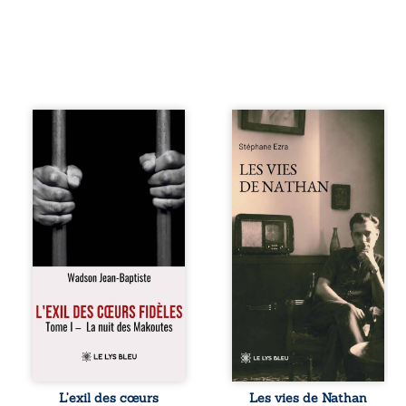
« Une nuit suffit
Les vies de
parfois pour briser
Nathan est un
une famille… mais
recueil de poésie
certaines fidélités
né en trois jours,
traversent les
au printemps
années. » Haïti,
2026. Pour la
sous la dictature
première fois,
des Duvalier. La
Stéphane Ezra,
peur s’étend
médium, a pu
jusque dans les
communiquer
villages les plus
avec son père,
reculés. À Bainet,
disparu depuis
Jean-Joël Joli
plus de vingt ans
mène une
et qu’il n’a jamais
existence paisible
connu. De ce
avec sa famille.
dialogue par-delà
Chef de section
la mort naissent
respecté, il refuse
des poèmes qui
L’exil des cœurs
Les vies de Nathan