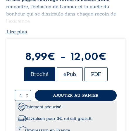
rencontre, l’éclosion de l’amour et la quête du
bonheur qui se dissimule dans chaque recoin de
l’existence.
Lire plus
Plag
8,99
€
–
12,00
€
de
Broché
ePub
PDF
prix :
quantité
AJOUTER AU PANIER
8,99
de
Annelise
Paiement sécurisé
à
pour
Pascal
Livraison pour 3€, retrait gratuit
12,0
Impression en France