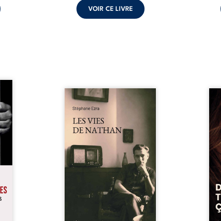
VOIR CE LIVRE
s pour
 mais
Les vies de Nathan est un
À sei
ersent
recueil de poésie né en trois
trou
ous la
jours, au printemps 2026. Pour
soci
a peur
la première fois, Stéphane Ezra,
moq
s les
médium, a pu communiquer
jugem
lés. À
avec son père, disparu depuis
senti
ne une
plus de vingt ans et qu’il n’a
sans
ec sa
jamais connu. De ce dialogue
ce qu
ction
par-delà la mort naissent des
avec
ant de
poèmes qui retracent une vie
certit
stice.
marquée par la Seconde
des 
 un ...
Guerre mondiale, une identité
refo
juive brisée, la guerre ...
tard,