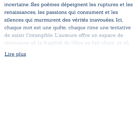
incertaine. Ses poèmes dépeignent les ruptures et les
renaissances, les passions qui consument et les
silences qui murmurent des vérités inavouées. Ici,
chaque mot est une quête, chaque rime une tentative
de saisir l’intangible. L’auteure offre un espace de
résonance où la fragilité de l’être se fait chant, et où
les choix de cœur deviennent des défis à relever.
Lire plus