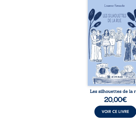
Les silhouettes de l
donne la parole à
personnages ordina
traversés par des pensée
émotions et des silenc
pourraient apparte
chacun de nous. À tr
leurs parcours, ce roman 
à porter un regard dif
sur celles et ceux qu
entourent, à deviner ce 
cache derrière les appa
et à s’ouvrir au fourmil
sensible de no
Les silhouettes de la 
20,00
€
VOIR CE LIVRE