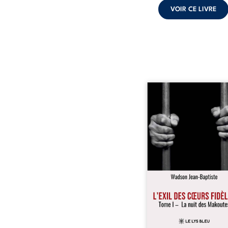
VOIR CE LIVRE
« Une nuit suffit parfoi
briser une famille…
certaines fidélités trav
les années. » Haïti, s
dictature des Duvalier. L
s’étend jusque dan
villages les plus recu
Bainet, Jean-Joël Joli mè
existence paisible av
famille. Chef de se
respecté, il refuse pourt
fermer les yeux sur l’inju
Mais, dans