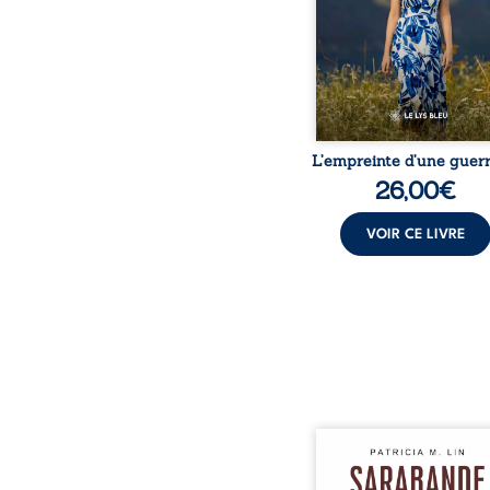
dossiers médicaux taisen
peur, l’isolement, l’épui
et le sentiment de ne 
L’empreinte d’une guerr
26,00
€
VOIR CE LIVRE
Aux chants crépitants de 
Sous le silence ouaté
neige en hiver, Au co