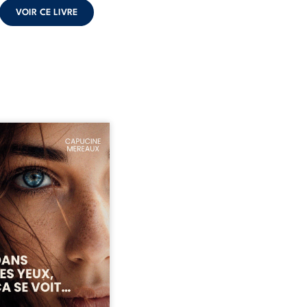
VOIR CE LIVRE
ze ans, Violette peine à
ver sa place dans la
été. Entre timidité,
ueries et peur du
ent, elle avance avec le
ment d’être différente,
 comprendre pleinement
i l’habite. Sa rencontre
 Louise bouleverse ses
udes et fait naître en elle
émotions longtemps
ulées. Des années plus
 alors qu’elle s’apprête à ...