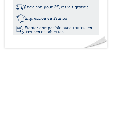
à
fleur
de
Livraison pour 3€, retrait gratuit
peau,
14,00
au
Impression en France
fil
Fichier compatible avec toutes les
des
liseuses et tablettes
mots