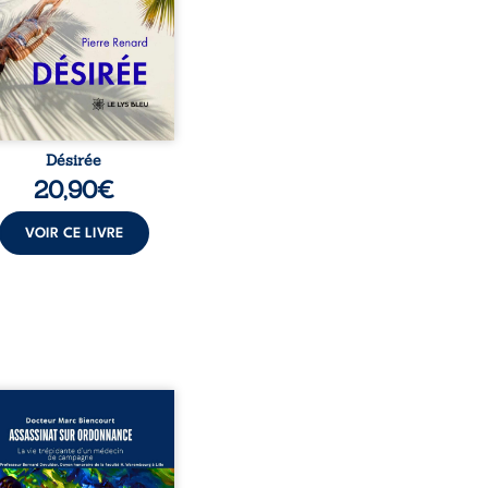
ante jusqu’à ce qu’un
t familial fasse planer
ensable : et s’ils étaient
demi-frère et ...
Désirée
20,90
€
VOIR CE LIVRE
sinat sur ordonnance –
e trépidante d’un médecin
mpagne est la réédition
chie et actualisée du
ignage du Docteur Marc