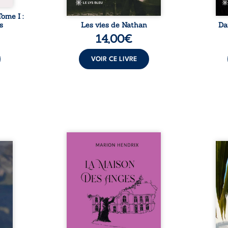
Tome I :
s
Les vies de Nathan
Da
14,00
€
VOIR CE LIVRE
Nous sommes en 1979, soit 15
nfance
ans après le décès du
Au rév
se ses
patriarche Anatole-Eustache.
décou
reinte
La famille devra affronter non
sédui
, sans
seulement un inconnu qui rôde
tren
tidien
autour du domaine et dont
comm
ladie
Firmin, le fidèle majordome,
nouve
dicale
redoute les visites, le passé
dans 
tions.
encombrant d’Anatole-
toute
ue les
Eustache, la malédiction
eux, 