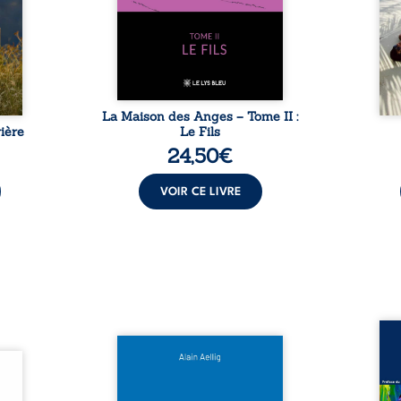
t : la
familiale, mais aussi la toute-
brûl
sement
puissance de Gauthier. Mais
secre
pas ...
comment dompter cet enfant
l’imp
avant qu’il ...
La Maison des Anges – Tome II :
ière
Le Fils
24,50
€
VOIR CE LIVRE
Assas
Et si le naufrage n’avait pas
La vi
l’été,
emporté tous ses secrets ? À
de ca
 de la
bord du Titanic, lors du voyage
enri
urs de
inaugural en 1912, un meurtre
témo