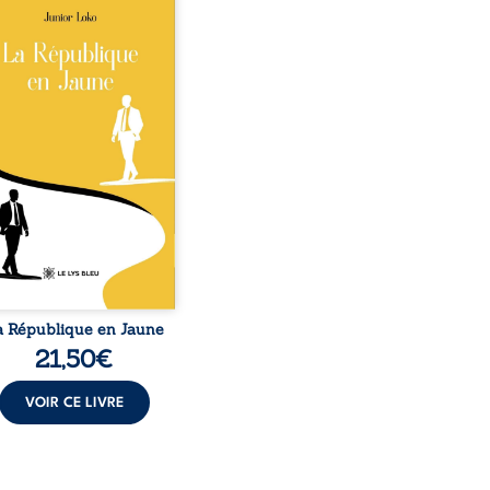
épublique Fédérale du
o, la naissance de
ux de races différentes
verse l’ordre établi :
r est Noir et Junior est
c, bien que nés d’un
e de Noirs. Très vite,
nement attire les médias
nationaux et transforme
bé blanc en une figure
matique sacrée, investie,
 certains, d’une mission
trice. Cependant, sous
couvert de ...
a République en Jaune
21,50
€
VOIR CE LIVRE