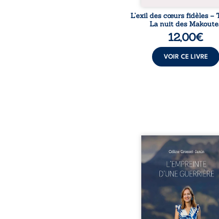
L’exil des cœurs fidèles – 
La nuit des Makoute
12,00
€
VOIR CE LIVRE
Que reste-t-il de l’e
lorsque la maladie impo
propres règles ? L’emp
d’une guerrière livre
détour, le récit d’un quo
bouleversé par la ma
chronique, l’errance mé
et de longues hospitalisa
L’auteure y raconte ce q