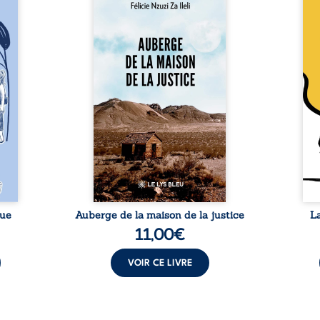
a rue
Auberge de la maison de la
En R
 six
justice est un récit-
Cong
ires,
témoignage consacré au
jumea
s, des
parcours exemplaire de Mbala
boule
es qui
Zi Nkuaku Lema Félix.
Senio
nir à
Magistrat intègre, fervent
Blan
avers
défenseur des droits humains
coupl
invite
et de l’indépendance
l’évé
férent
judiciaire, il voit sa carrière de
inter
i nous
trente-quatre ans brutalement
le bé
qui se
brisée par une révocation
emblé
rences
arbitraire en 2009, plongeant
selon
lement
sa vie dans un chaos matériel
salva
tre ...
et moral. À ...
rue
Auberge de la maison de la justice
L
11,00
€
VOIR CE LIVRE