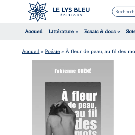
Romans
Contemporain
Accueil
Littérature
Essais & docs
Sci
Suspense / Thriller / Policier
Fantastique
Science-fiction
Accueil
»
Poésie
»
À fleur de peau, au fil des mo