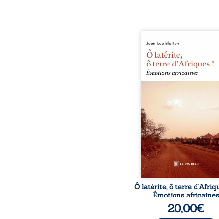
Ô latérite, ô terre d’Afri
est un hommage poétiq
authentique aux paysage
rencontres et aux émo
brutes d’un contine
reconstruction, e
traditions et modernit
souvenirs intimes – la p
Namoungou, le baob
Zagtouli – aux port
marquants – Thomas Sa
Hamadoun Dicko, le 
Biokou – l’auteur parta
instanta
Ô latérite, ô terre d’Afriq
Émotions africaines
20,00
€