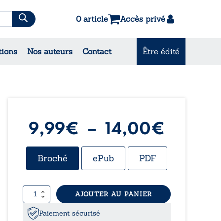
0 article
Accès privé
es & Contes
tions
Nos auteurs
Contact
Être édité
CONSULTEZ NOS
MEILLEURES VENTES
Plage
9,99
€
–
14,00
€
de
Broché
ePub
PDF
prix :
quantité
AJOUTER AU PANIER
9,99€
de
À
Paiement sécurisé