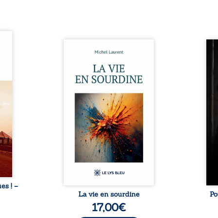
ques !
ue et
Nina et Pierre se sont
Pour
s, aux
rencontrés très jeunes,
racon
tions
presque par hasard, et se sont
marqu
nt en
aimés simplement, persuadés
la c
ntre
que la présence de l’autre
l’enf
é. Des
suffirait. Ils mènent une
égale
luie à
existence modeste, rythmée
ont p
ab de
par le travail, la fatigue et les
Au-d
raits
silences. La mort de la mère de
pers
nkara,
Nina, chez qui ils vivent,
inte
Vieux
fragilise un équilibre déjà
respo
ge des
précaire. Puis vient la
la 
nés ...
naissance de leur enfant, et le
reco
basculement. ...
ues ! –
La vie en sourdine
Po
17,00
€