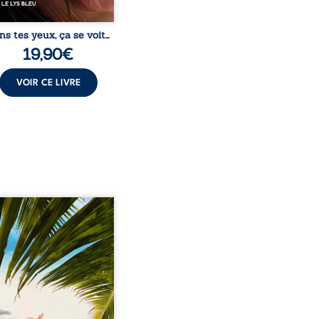
ns tes yeux, ça se voit…
19,90
€
VOIR CE LIVRE
eil, Pierre, jeune retraité,
vre qu’il est devenu une
sante femme métissée de
te ans. À peine a-t-il
encé à apprivoiser ce
au corps qu’Ange surgit
sa vie et fait vaciller
s ses certitudes. Entre
l’attirance est immédiate,