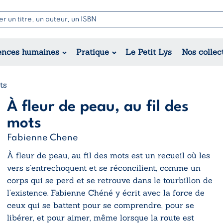
Nouvell
Poésie
Romance
Jeunesse
ences humaines
Pratique
Le Petit Lys
Nos collec
Théâtre
Érotique
Historique
Régional
ts
À fleur de peau, au fil des
mots
Fabienne Chene
À fleur de peau, au fil des mots
est un recueil où les
vers s’entrechoquent et se réconcilient, comme un
corps qui se perd et se retrouve dans le tourbillon de
l’existence. Fabienne Chéné y écrit avec la force de
ceux qui se battent pour se comprendre, pour se
libérer, et pour aimer, même lorsque la route est