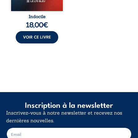
trop vrai, trop tôt.
Indocile est une
traversée. Une
Indocile
langue nue. Une
18,00
€
insurrection
calme. Une
déclaration
VOIR CE LIVRE
d’existence pour ...
Inscription à la newsletter
Inscrivez-vous à notre newsletter et recevez nos
dernières nouvelles.
E
E
-
-