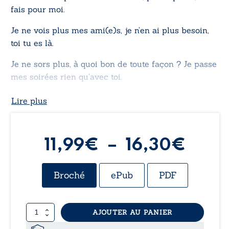
fais pour moi.
Je ne vois plus mes ami(e)s, je n’en ai plus besoin,
toi tu es là.
Je ne sors plus, à quoi bon de toute façon ? Je passe
mes soirées rien qu’avec toi.
Tu as fait de moi celle que tu voulais, ton pantin.
Lire plus
Moi j’accepte, ça me va, de toute façon, je ne ressens
plus rien. »
Plag
11,99
€
–
16,30
€
de
Broché
ePub
PDF
prix :
quantité
AJOUTER AU PANIER
11,9
de