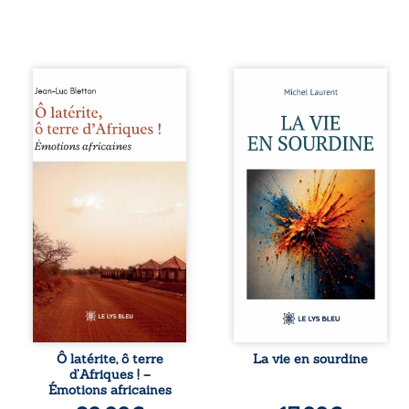
Ô latérite, ô terre
Nina et Pierre se
d’Afriques ! est un
sont rencontrés
hommage
très jeunes,
poétique et
presque par
authentique aux
hasard, et se sont
paysages, aux
aimés simplement,
rencontres et aux
persuadés que la
émotions brutes
présence de
d’un continent en
l’autre suffirait. Ils
reconstruction,
mènent une
entre traditions et
existence
modernité. Des
modeste, rythmée
souvenirs intimes
par le travail, la
– la pluie à
fatigue et les
Namoungou, le
silences. La mort
baobab de
de la mère de
Zagtouli – aux
Nina, chez qui ils
portraits
vivent, fragilise un
Ô latérite, ô terre
La vie en sourdine
marquants –
équilibre déjà
d’Afriques ! –
Thomas Sankara,
précaire. Puis
Émotions africaines
Hamadoun Dicko,
vient la naissance