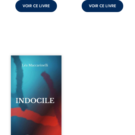
VOIR CE LIVRE
VOIR CE LIVRE
Quatre parties.
Quatre refus.
Quatre visages
d’une existence en
friction. Entre les
silences qu’on ne
déchiffre pas, les
amours qu’on
dérange, les corps
qu’on administre
et les liens qu’on
sabote, cet
ouvrage parle à
celles et ceux qui
vivent trop fort,