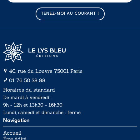
m
m
a
a
TENEZ-MOI AU COURANT !
i
i
l
l
*
40, rue du Louvre 75001 Paris
01 76 50 38 88
Horaires du standard
De mardi à vendredi :
9h - 12h et 13h30 - 16h30
Lundi, samedi et dimanche : fermé
Navigation
Accueil
Être édité