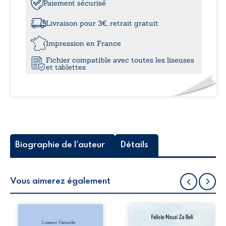
13
Paiement sécurisé
à
H
01
Livraison pour 3€, retrait gratuit
-
16,3
Le
Impression en France
cœur
Fichier compatible avec toutes les liseuses
en
et tablettes
miettes,
entre
emprise
et
manipulation,
j’ai
perdu
la
Biographie de l'auteur
Détails
tête
Vous aimerez également
Les silhouettes de
Auberge de la
la rue donne la
maison de la