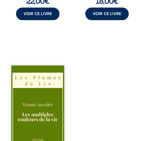
22,00
€
18,00
€
intentions et les
croyances
peuvent ...
VOIR CE LIVRE
VOIR CE LIVRE
Trois récits, trois
existences saisies
à l’instant où tout
bascule. Une
amitié meurtrie
cherche
l’apaisement, un
couple vacillant
recouvre
l’espérance, tandis
qu’une femme
interroge les faux
éclats des fêtes