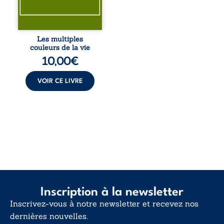
pour en retrouver
le sens profond.
Entre souvenirs,
blessures et
désillusions, Les
Les multiples
multiples couleurs
couleurs de la vie
de la vie explore la
10,00
€
force des liens, le
poids des non-dits
et la ...
VOIR CE LIVRE
Inscription à la newsletter
Inscrivez-vous à notre newsletter et recevez nos
dernières nouvelles.