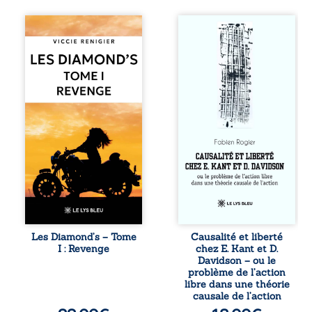
Revenge est à la
Sommes-nous
tête des
vraiment libres si
Diamond’s, un clan
chacun de nos
de motards aussi
actes s’inscrit
réputé et respecté
dans une chaîne
que redouté dans
de causes ? À
tout le pays. Rien
travers une
ne la prédestinait
confrontation
à cette vie, mais
entre les pensées
les épreuves ont
d’Emmanuel Kant
forgé une femme
et de Donald
dure, inaccessible
Davidson, cet
et résolue à ne
essai explore les
jamais dévoiler
liens entre libre
ses faiblesses,
arbitre,
jusqu’à ce que le
déterminisme
mystérieux Juan
causal et
croise sa route.
responsabilité. De
Les Diamond’s – Tome
Causalité et liberté
Chef d’une famille
la volonté
I : Revenge
chez E. Kant et D.
de Nomads, Juan
kantienne au
Davidson – ou le
porte lui aussi le
monisme anomal
problème de l’action
poids ...
de Davidson, il
libre dans une théorie
interroge la
causale de l’action
manière dont les