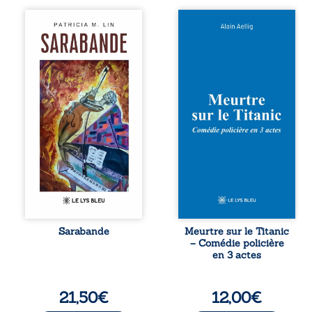
Aux chants
Et si le naufrage
crépitants de l’été,
n’avait pas
Sous le silence
emporté tous ses
ouaté de la neige
secrets ? À bord
en hiver, Au cours
du Titanic, lors du
de nuits pâles,
voyage inaugural
Dans la clarté
en 1912, un
bienveillante de la
meurtre est
lune, Rêves,
commis. Le drame
pensées, révoltes
disparaît avec le
et espoirs… Des
navire, englouti
mots s’assemblent,
dans les
colorés, rebelles
profondeurs de
aux règles de la
l’Atlantique. Sept
poésie, mais
décennies plus
chantant en
tard, la
rythme. Ils
découverte de
forment une
l’épave fait
Sarabande
Meurtre sur le Titanic
sarabande,
resurgir un secret
– Comédie policière
passionnée
que l’on croyait
en 3 actes
souvent, plus ...
perdu. Dans un
coffre mystérieux,
des indices
21,50
€
12,00
€
oubliés ...