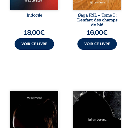
trop vrai, trop tôt.
d’un temple
Indocile est une
oublié, des
traversée. Une
rebelles lui
Indocile
Saga PNL – Tome I :
langue nue. Une
tendirent la main.
L’enfant des champs
insurrection
Parmi eux, Atos,
de blé
calme. Une
général sans trône
18,00
€
16,00
€
déclaration
mais habité par ...
d’existence pour ...
VOIR CE LIVRE
VOIR CE LIVRE
Qui prend soin de
Vingt années
celles et ceux
d’écriture, de
auxquels nous
blessures,
confions nos
d’émotions et de
enfants ? Derrière
pensées se
la douceur
rencontrent dans
apparente des
ce recueil