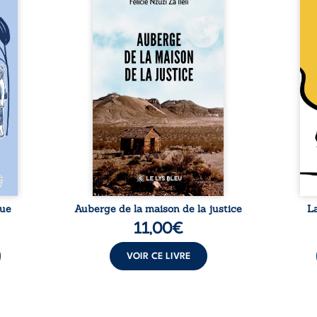
 six
justice est un récit-
Cong
ires,
témoignage consacré au
jumea
s, des
parcours exemplaire de Mbala
boule
es qui
Zi Nkuaku Lema Félix.
Senio
nir à
Magistrat intègre, fervent
Blan
avers
défenseur des droits humains
coupl
invite
et de l’indépendance
l’évé
férent
judiciaire, il voit sa carrière de
inter
i nous
trente-quatre ans brutalement
le bé
qui se
brisée par une révocation
emblé
rences
arbitraire en 2009, plongeant
selon
lement
sa vie dans un chaos matériel
salva
tre ...
et moral. À ...
rue
Auberge de la maison de la justice
L
11,00
€
VOIR CE LIVRE