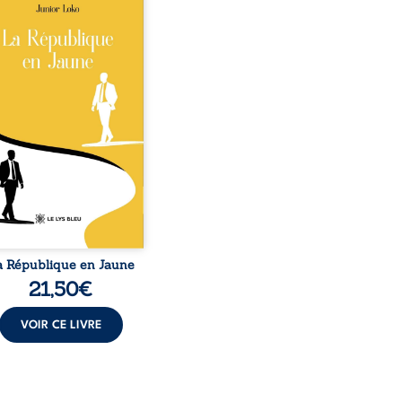
o, la naissance de
ux de races différentes
verse l’ordre établi :
r est Noir et Junior est
c, bien que nés d’un
e de Noirs. Très vite,
nement attire les médias
nationaux et transforme
bé blanc en une figure
matique sacrée, investie,
 certains, d’une mission
trice. Cependant, sous
couvert de ...
a République en Jaune
21,50
€
VOIR CE LIVRE