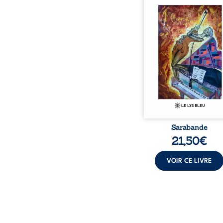
nuits pâles, Dans la 
bienveillante de la lune, 
pensées, révoltes et es
Des mots s’assemblent, co
rebelles aux règles 
poésie, mais chanta
rythme. Ils formen
sarabande, passionnée so
Sarabande
21,50
€
VOIR CE LIVRE