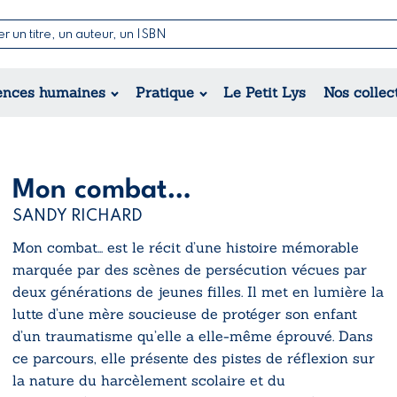
Nouvell
Poésie
Romance
Jeunesse
ences humaines
Pratique
Le Petit Lys
Nos collec
Théâtre
Érotique
Historique
Régional
Mon combat…
SANDY RICHARD
Mon combat…
est le récit d’une histoire mémorable
marquée par des scènes de persécution vécues par
deux générations de jeunes filles. Il met en lumière la
lutte d’une mère soucieuse de protéger son enfant
d’un traumatisme qu’elle a elle-même éprouvé. Dans
ce parcours, elle présente des pistes de réflexion sur
la nature du harcèlement scolaire et du