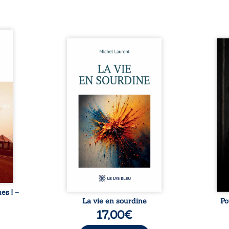
ques !
ue et
Nina et Pierre se sont
Pour
s, aux
rencontrés très jeunes,
racon
tions
presque par hasard, et se sont
marqu
nt en
aimés simplement, persuadés
la c
ntre
que la présence de l’autre
l’enf
é. Des
suffirait. Ils mènent une
égale
luie à
existence modeste, rythmée
ont p
ab de
par le travail, la fatigue et les
Au-d
raits
silences. La mort de la mère de
pers
nkara,
Nina, chez qui ils vivent,
inte
Vieux
fragilise un équilibre déjà
respo
ge des
précaire. Puis vient la
la 
nés ...
naissance de leur enfant, et le
reco
basculement. ...
ues ! –
La vie en sourdine
Po
17,00
€