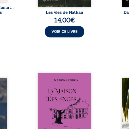
Tome I :
s
Les vies de Nathan
Da
14,00
€
VOIR CE LIVRE
Nous sommes en 1979, soit 15
nfance
ans après le décès du
Au rév
se ses
patriarche Anatole-Eustache.
décou
reinte
La famille devra affronter non
sédui
, sans
seulement un inconnu qui rôde
tren
tidien
autour du domaine et dont
comm
ladie
Firmin, le fidèle majordome,
nouve
dicale
redoute les visites, le passé
dans 
tions.
encombrant d’Anatole-
toute
ue les
Eustache, la malédiction
eux, 
t : la
familiale, mais aussi la toute-
brûl