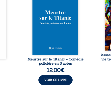
clarté
est commis. Le drame disparaît
Bienc
Rêves,
avec le navire, englouti dans
famil
poirs…
les profondeurs de l’Atlantique.
parco
lorés,
Sept décennies plus tard, la
ordi
de la
découverte de l’épave fait
2013,
nt en
resurgir un secret que l’on
qui l
t une
croyait perdu. Dans un coffre
corp
uvent,
mystérieux, des indices oubliés
décis
plus ...
...
Assas
Meurtre sur le Titanic – Comédie
vie t
policière en 3 actes
12,00
€
VOIR CE LIVRE