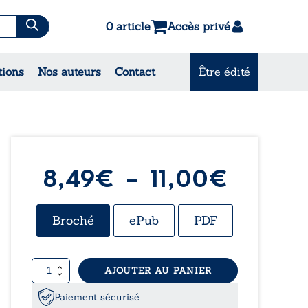
0 article
Accès privé
es & Contes
tions
Nos auteurs
Contact
Être édité
CONSULTEZ NOS MEILLEURES
VENTES
Plage
8,49
€
–
11,00
€
de
Broché
ePub
PDF
prix :
quantité
AJOUTER AU PANIER
8,49€
de
Mon
Paiement sécurisé