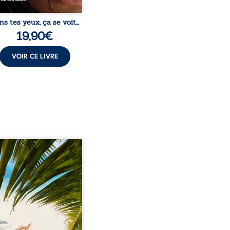
ns tes yeux, ça se voit…
19,90
€
VOIR CE LIVRE
eil, Pierre, jeune retraité,
vre qu’il est devenu une
sante femme métissée de
te ans. À peine a-t-il
encé à apprivoiser ce
au corps qu’Ange surgit
sa vie et fait vaciller
s ses certitudes. Entre
l’attirance est immédiate,
ante jusqu’à ce qu’un