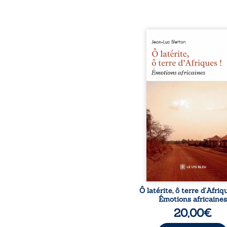
Ô latérite, ô terre d’Afri
est un hommage poétiq
authentique aux paysage
rencontres et aux émo
brutes d’un contine
reconstruction, e
traditions et modernit
souvenirs intimes – la p
Namoungou, le baob
Zagtouli – aux port
marquants – Thomas Sa
Hamadoun Dicko, le 
Biokou – l’auteur parta
instanta
Ô latérite, ô terre d’Afriq
Émotions africaines
20,00
€