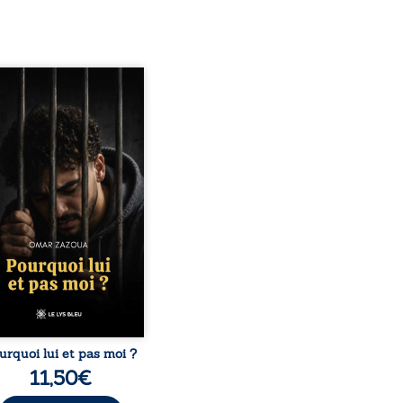
quoi lui et pas moi ?
te le parcours de l’auteur
é par les mauvais choix,
hute et l’épreuve de
ermement. Mais il dévoile
ment les espoirs qui lui
ermis de ne pas renoncer.
elà d’une histoire
onnelle, ce témoignage
rroge le destin, la
nsabilité, la résilience et
possibilité de se
nstruire malgré les
obstacles. Un ouvrage ...
urquoi lui et pas moi ?
11,50
€