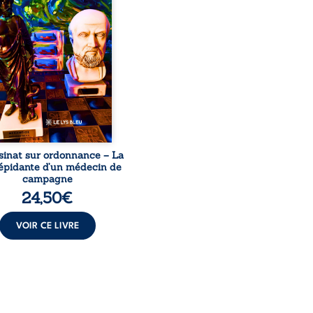
ourt, ancien médecin de
le, qui revient sur son
urs médical, syndical et
nal. Depuis septembre
 il raconte le long combat
’a conduit à être écarté du
s médical, malgré une
ion de première instance
...
sinat sur ordonnance – La
répidante d’un médecin de
campagne
24,50
€
VOIR CE LIVRE