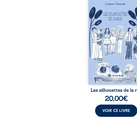
donne la parole à
personnages ordina
traversés par des pensée
émotions et des silenc
pourraient apparte
chacun de nous. À tr
leurs parcours, ce roman 
à porter un regard dif
sur celles et ceux qu
entourent, à deviner ce 
cache derrière les appa
et à s’ouvrir au fourmil
sensible de no
Les silhouettes de la 
20,00
€
VOIR CE LIVRE