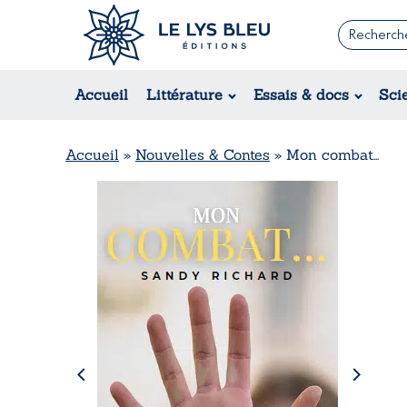
Romans
Contemporain
Accueil
Littérature
Essais & docs
Sci
Suspense / Thriller / Policier
Fantastique
Science-fiction
Accueil
»
Nouvelles & Contes
»
Mon combat…