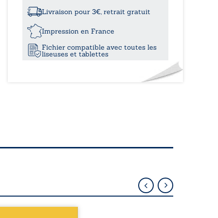
à
combat…
Livraison pour 3€, retrait gratuit
11,00€
Impression en France
Fichier compatible avec toutes les
liseuses et tablettes
épublique Fédérale du