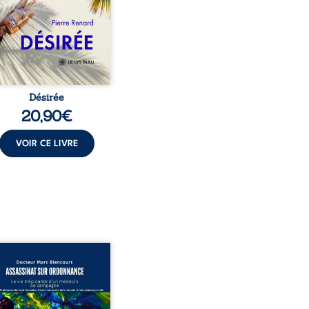
t familial fasse planer
ensable : et s’ils étaient
demi-frère et ...
Désirée
20,90
€
VOIR CE LIVRE
sinat sur ordonnance –
e trépidante d’un médecin
mpagne est la réédition
chie et actualisée du
ignage du Docteur Marc