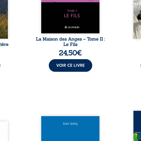
sement
puissance de Gauthier. Mais
secre
pas ...
comment dompter cet enfant
l’imp
avant qu’il ...
La Maison des Anges – Tome II :
ière
Le Fils
24,50
€
VOIR CE LIVRE
Assas
Et si le naufrage n’avait pas
La vi
l’été,
emporté tous ses secrets ? À
de ca
 de la
bord du Titanic, lors du voyage
enri
urs de
inaugural en 1912, un meurtre
témo