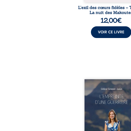
L’exil des cœurs fidèles – 
La nuit des Makoute
12,00
€
VOIR CE LIVRE
Que reste-t-il de l’e
lorsque la maladie impo
propres règles ? L’emp
d’une guerrière livre
détour, le récit d’un quo
bouleversé par la ma
chronique, l’errance mé
et de longues hospitalisa
L’auteure y raconte ce q
dossiers médicaux taisen