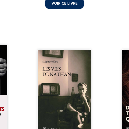
VOIR CE LIVRE
s pour
 mais
Les vies de Nathan est un
À sei
ersent
recueil de poésie né en trois
trou
ous la
jours, au printemps 2026. Pour
soci
a peur
la première fois, Stéphane Ezra,
moq
s les
médium, a pu communiquer
jugem
lés. À
avec son père, disparu depuis
senti
ne une
plus de vingt ans et qu’il n’a
sans
ec sa
jamais connu. De ce dialogue
ce qu
ction
par-delà la mort naissent des
avec
ant de
poèmes qui retracent une vie
certit
stice.
marquée par la Seconde
des 
 un ...
Guerre mondiale, une identité
refo
juive brisée, la guerre ...
tard,