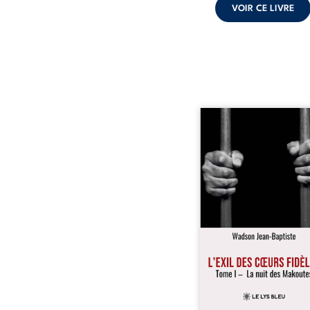
VOIR CE LIVRE
« Une nuit suffit parfoi
briser une famille…
certaines fidélités trav
les années. » Haïti, s
dictature des Duvalier. L
s’étend jusque dan
villages les plus recu
Bainet, Jean-Joël Joli mè
existence paisible av
famille. Chef de se
respecté, il refuse pourt
fermer les yeux sur l’inju
Mais, dans