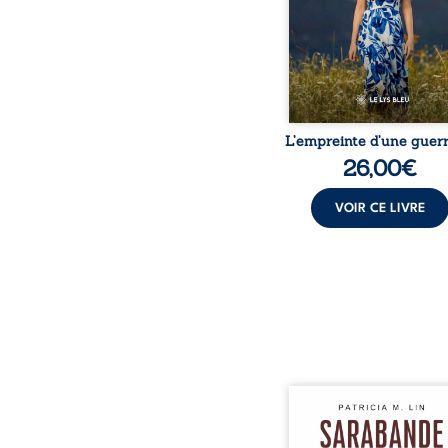
peur, l’isolement, l’épui
et le sentiment de ne 
L’empreinte d’une guerr
26,00
€
VOIR CE LIVRE
Aux chants crépitants de 
Sous le silence ouaté
neige en hiver, Au co