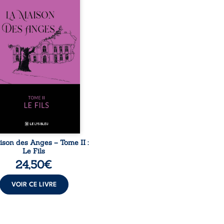
 après le décès du
arche Anatole-Eustache.
mille devra affronter non
ment un inconnu qui rôde
ur du domaine et dont
n, le fidèle majordome,
te les visites, le passé
ombrant d’Anatole-
ache, la malédiction
iale, mais aussi la toute-
ance de Gauthier. Mais
ent dompter cet enfant
avant qu’il ...
ison des Anges – Tome II :
Le Fils
24,50
€
VOIR CE LIVRE