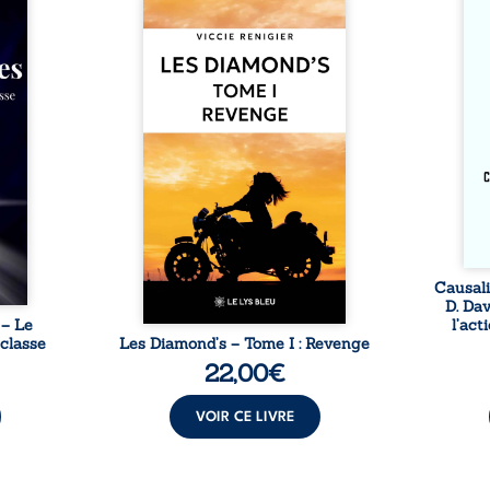
ctures
Revenge est à la tête des
trav
ieu de
Diamond’s, un clan de motards
entre
si la
aussi réputé et respecté que
Kant 
 et les
redouté dans tout le pays. Rien
cet es
mes de
ne la prédestinait à cette vie,
libre
 lente
mais les épreuves ont forgé
causa
cher à
une femme dure, inaccessible
volon
ant un
et résolue à ne jamais dévoiler
anom
e deux
ses faiblesses, jusqu’à ce que
inter
se que
le mystérieux Juan croise sa
inten
els ne
route. Chef d’une famille de
 ni ...
Nomads, Juan porte lui aussi le
poids ...
Causali
D. Da
 – Le
l’act
 classe
Les Diamond’s – Tome I : Revenge
22,00
€
VOIR CE LIVRE