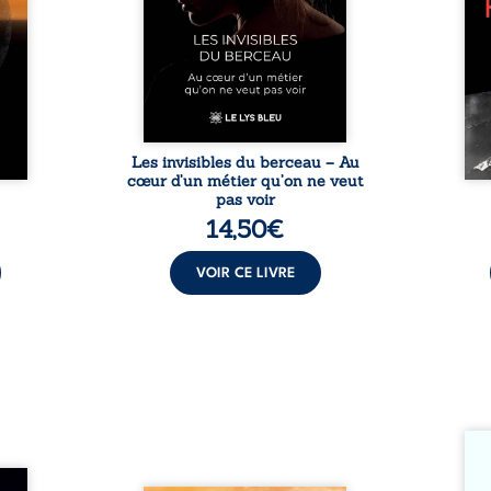
ons et
travers des témoignages
philo
au fil
saisissants et sa propre
ouv
regard
expérience, Magali Vogel lève
l’exi
 et le
le voile sur les coulisses d’une ...
impo
vitant
être 
es ...
une r
Les invisibles du berceau – Au
cœur d’un métier qu’on ne veut
pas voir
14,50
€
VOIR CE LIVRE
Somme
si ch
ire où
dans 