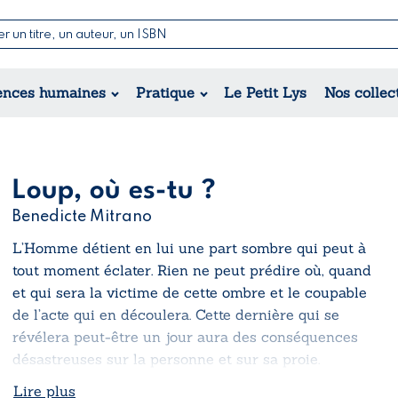
Nouvell
Poésie
Romance
Jeunesse
ences humaines
Pratique
Le Petit Lys
Nos collec
Théâtre
Érotique
Historique
Régional
Loup, où es-tu ?
Benedicte Mitrano
L’Homme détient en lui une part sombre qui peut à
tout moment éclater. Rien ne peut prédire où, quand
et qui sera la victime de cette ombre et le coupable
de l’acte qui en découlera. Cette dernière qui se
révélera peut-être un jour aura des conséquences
désastreuses sur la personne et sur sa proie.
Lire plus