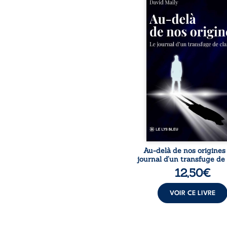
la violence et les fra
familiales tenaient l
destin, David a choi
rupture. Très tôt, l’école
livres deviennent ses ar
survie, le moteur d’une
ascension sociale. S’arra
ses racines exige pourt
prix invisible. Pris entr
mondes, l’homme réali
les succès professionn
guérissent
Au-delà de nos origines
journal d’un transfuge de
12,50
€
VOIR CE LIVRE