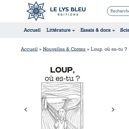
Romans
Contemporain
Accueil
Littérature
Essais & docs
Sci
Suspense / Thriller / Policier
Fantastique
Science-fiction
Accueil
»
Nouvelles & Contes
»
Loup, où es-tu ?