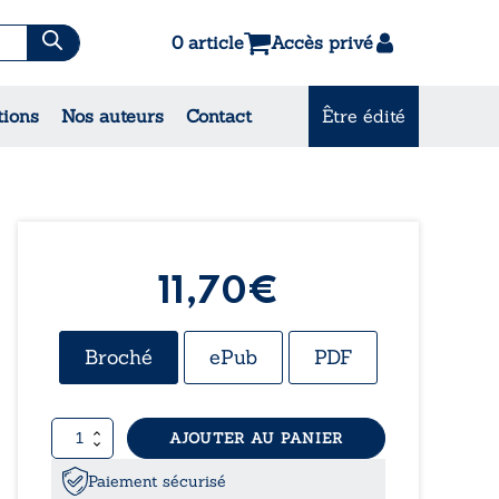
0 article
Accès privé
es & Contes
tions
Nos auteurs
Contact
Être édité
CONSULTEZ NOS MEILLEURES
VENTES
11,70
€
Broché
ePub
PDF
quantité
AJOUTER AU PANIER
de
Loup,
Paiement sécurisé