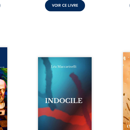
VOIR CE LIVRE
ance –
édecin
Aut
dition
Quatre parties. Quatre refus.
d’Atl
ée du
Quatre visages d’une existence
vent 
 Marc
en friction. Entre les silences
dans 
cin de
qu’on ne déchiffre pas, les
plia
ur son
amours qu’on dérange, les
peupl
cal et
corps qu’on administre et les
Atov
embre
liens qu’on sabote, cet ouvrage
dispa
combat
parle à celles et ceux qui
son d
rté du
vivent trop fort, trop vrai, trop
pierr
é une
tôt. Indocile est une traversée.
rebel
stance
Une langue nue. Une
Parmi
...
insurrection calme. Une
déclaration d’existence pour ...