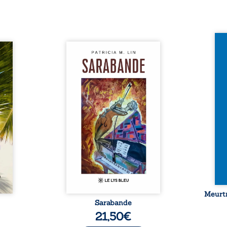
Et si
traité,
Aux chants crépitants de l’été,
empor
nu une
Sous le silence ouaté de la
bord 
sée de
neige en hiver, Au cours de
inaug
-t-il
nuits pâles, Dans la clarté
est c
er ce
bienveillante de la lune, Rêves,
avec 
surgit
pensées, révoltes et espoirs…
les p
ciller
Des mots s’assemblent, colorés,
Sept 
 Entre
rebelles aux règles de la
déco
diate,
poésie, mais chantant en
resur
qu’un
rythme. Ils forment une
croya
planer
sarabande, passionnée souvent,
mysté
taient
plus ...
 et ...
Meurtr
Sarabande
21,50
€