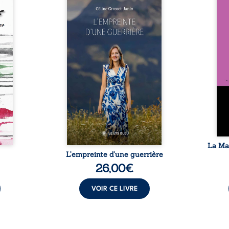
 à un
Que reste-t-il de l’enfance
ans
ué de
lorsque la maladie impose ses
patri
ui le
propres règles ? L’empreinte
La fa
ité le
d’une guerrière livre, sans
seule
ar ses
détour, le récit d’un quotidien
auto
si à le
bouleversé par la maladie
Firmi
ncier,
chronique, l’errance médicale
redou
e d’un
et de longues hospitalisations.
enc
 race,
L’auteure y raconte ce que les
Eust
mille.
dossiers médicaux taisent : la
famil
jugées
peur, l’isolement, l’épuisement
puiss
s, qui
et le sentiment de ne pas ...
comm
lent ...
La Ma
L’empreinte d’une guerrière
26,00
€
VOIR CE LIVRE