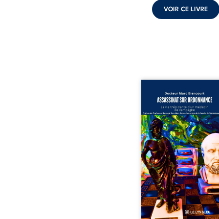
VOIR CE LIVRE
Assassinat sur ordonn
La vie trépidante d’un m
de campagne est la réé
enrichie et actualis
témoignage du Docteur
Biencourt, ancien méde
famille, qui revient s
parcours médical, syndi
ordinal. Depuis sept
2013, il raconte le long 
qui l’a conduit à être éca
corps médical, malgr
décision de première in