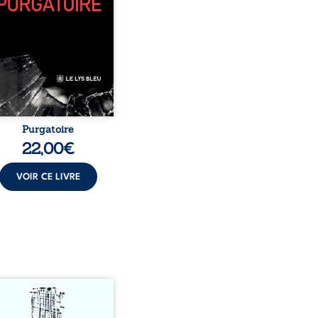
sophiques, chaque texte
re une porte sur
stence. Ici, nul ordre
sé : chaque page peut
choisie au hasard, comme
encontre inattendue sur
le chemin de la vie. ...
Purgatoire
22,00
€
VOIR CE LIVRE
s-nous vraiment libres
acun de nos actes s’inscrit
une chaîne de causes ? À