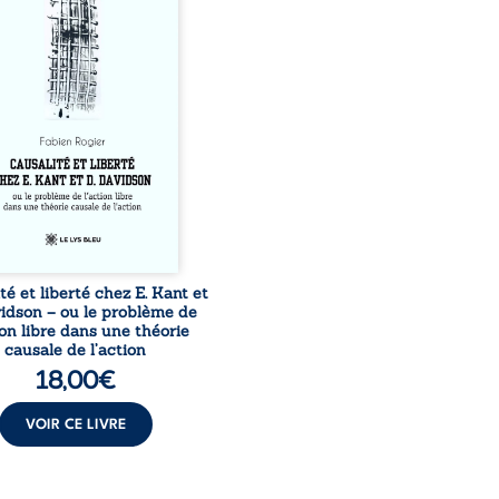
ers une confrontation
 les pensées d’Emmanuel
et de Donald Davidson,
sai explore les liens entre
 arbitre, déterminisme
l et responsabilité. De la
té kantienne au monisme
al de Davidson, il
roge la manière dont les
tions et les croyances
peuvent ...
té et liberté chez E. Kant et
vidson – ou le problème de
ion libre dans une théorie
causale de l’action
18,00
€
VOIR CE LIVRE