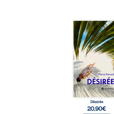
Au réveil, Pierre, jeune re
découvre qu’il est deve
séduisante femme métis
trente ans. À peine a
commencé à apprivois
nouveau corps qu’Ange 
dans sa vie et fait va
toutes ses certitudes.
eux, l’attirance est immé
brûlante jusqu’à ce 
secret familial fasse 
l’impensable : et s’ils é
demi-frère
Désirée
20,90
€