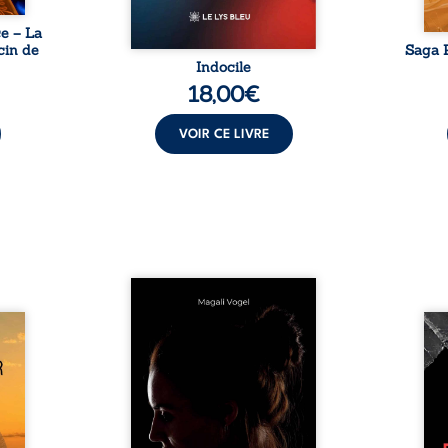
e – La
cin de
Saga P
Indocile
18,00
€
VOIR CE LIVRE
Qui prend soin de celles et
ceux auxquels nous confions
Clair-
nos enfants ? Derrière la
Vingt
alité,
douceur apparente des
bless
s, la
maisons d’accueil se joue une
pensé
ires à
réalité que nul ne soupçonne :
ce r
nces
rémunérations dérisoires,
inti
rté et
solitude, épuisement,
auto
èmes
responsabilités écrasantes… À
bruts