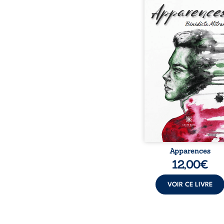
L’Homme est semblable
kaléidoscope, constit
multiples facettes q
définissent. Cette divers
conduit à être classé p
semblables, les aidant ain
reconnaître, le différe
l’inclure ou l’exclur
groupe, d’un ordre, d’une
d’une espèce ou d’une fa
Ce sont ses actions, 
honorables ou blâmable
lui va
Apparences
12,00
€
VOIR CE LIVRE