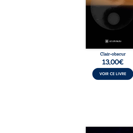
traduisent les observati
les ressentis façonnés 
d’une vie. Ils portent un 
sensible sur l’existence
monde contemporain, in
chacun à questionner s
Clair-obscur
13,00
€
VOIR CE LIVRE
Né dans un milieu popula