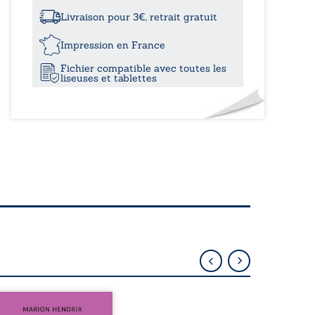
où
es-
Livraison pour 3€, retrait gratuit
tu
?
Impression en France
Fichier compatible avec toutes les
liseuses et tablettes
sommes en 1979, soit 15