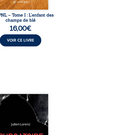
NL – Tome I : L’enfant des
champs de blé
16,00
€
VOIR CE LIVRE
 années d’écriture, de
ures, d’émotions et de
es se rencontrent dans
ecueil profondément
me. Entre nouvelles
biographiques, poèmes
, pamphlets et réflexions