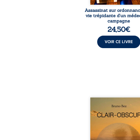
Assassinat sur ordonnanc
vie trépidante d’un méde
campagne
24,50
€
VOIR CE LIVRE
Composé en alexandrins, 
obscur aborde la spiritu
les relations humaine
nature et les territo
partir d’expérie
personnelles. Entre cla
obscurité, les po