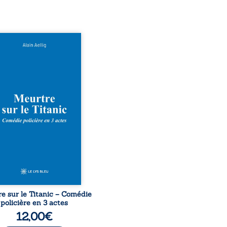
 le naufrage n’avait pas
té tous ses secrets ? À
du Titanic, lors du voyage
ural en 1912, un meurtre
ommis. Le drame disparaît
le navire, englouti dans
rofondeurs de l’Atlantique.
décennies plus tard, la
uverte de l’épave fait
gir un secret que l’on
it perdu. Dans un coffre
rieux, des indices oubliés
...
e sur le Titanic – Comédie
policière en 3 actes
12,00
€