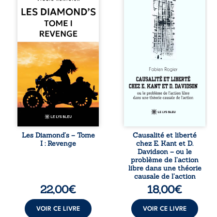
Diamond’s, un clan
chacun de nos
de motards aussi
actes s’inscrit
réputé et respecté
dans une chaîne
que redouté dans
de causes ? À
tout le pays. Rien
travers une
ne la prédestinait
confrontation
à cette vie, mais
entre les pensées
les épreuves ont
d’Emmanuel Kant
forgé une femme
et de Donald
dure, inaccessible
Davidson, cet
et résolue à ne
essai explore les
jamais dévoiler
liens entre libre
ses faiblesses,
arbitre,
jusqu’à ce que le
déterminisme
mystérieux Juan
causal et
croise sa route.
responsabilité. De
Les Diamond’s – Tome
Causalité et liberté
Chef d’une famille
la volonté
I : Revenge
chez E. Kant et D.
de Nomads, Juan
kantienne au
Davidson – ou le
porte lui aussi le
monisme anomal
problème de l’action
poids ...
de Davidson, il
libre dans une théorie
interroge la
causale de l’action
manière dont les
22,00
€
18,00
€
intentions et les
croyances
peuvent ...
VOIR CE LIVRE
VOIR CE LIVRE