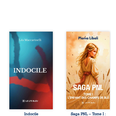
Quatre parties.
Autrefois, les
Quatre refus.
champs d’Atlantis
Quatre visages
vibraient sous le
d’une existence en
vent et les enfants
friction. Entre les
couraient dans les
silences qu’on ne
blés. Puis la
déchiffre pas, les
couronne plia le
amours qu’on
genou, livrant son
dérange, les corps
peuple à l’ombre
qu’on administre
d’Ivorny. À Atove,
et les liens qu’on
Luwel aurait pu
sabote, cet
disparaître dans
ouvrage parle à
les ruines de son
celles et ceux qui
destin ; pourtant,
vivent trop fort,
sous les pierres
trop vrai, trop tôt.
d’un temple
Indocile est une
oublié, des
traversée. Une
rebelles lui
Indocile
Saga PNL – Tome I :