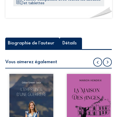
et tablettes
Biographie de l'auteur
Détails
Vous aimerez également
Que reste-t-il de
Nous sommes en
l’enfance lorsque
1979, soit 15 ans
la maladie impose
après le décès du
ses propres règles
patriarche
? L’empreinte
Anatole-Eustache.
d’une guerrière
La famille devra
livre, sans détour,
affronter non
le récit d’un
seulement un
quotidien
inconnu qui rôde