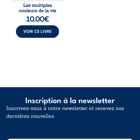
désillusions, Les
Les multiples
multiples couleurs
couleurs de la vie
de la vie explore la
10,00
€
force des liens, le
poids des non-dits
et la ...
VOIR CE LIVRE
Inscription à la newsletter
Inscrivez-vous à notre newsletter et recevez nos
dernières nouvelles.
E-mail