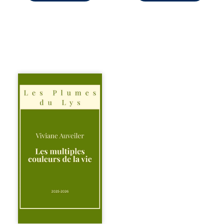
Trois récits, trois
existences saisies
à l’instant où tout
bascule. Une
amitié meurtrie
cherche
l’apaisement, un
couple vacillant
recouvre
l’espérance, tandis
qu’une femme
interroge les faux
éclats des fêtes
pour en retrouver
le sens profond.
Entre souvenirs,
blessures et