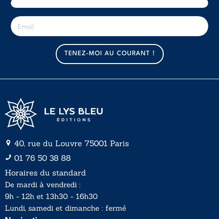
E
-
m
a
TENEZ-MOI AU COURANT !
i
l
*
40, rue du Louvre 75001 Paris
01 76 50 38 88
Horaires du standard
De mardi à vendredi :
9h - 12h et 13h30 - 16h30
Lundi, samedi et dimanche : fermé