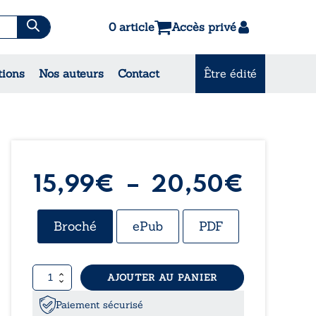
0 article
Accès privé
es & Contes
tions
Nos auteurs
Contact
Être édité
CONSULTEZ NOS MEILLEURES
VENTES
Plage
15,99
€
–
20,50
€
de
Broché
ePub
PDF
prix :
quantité
AJOUTER AU PANIER
15,99
de
Le
Paiement sécurisé