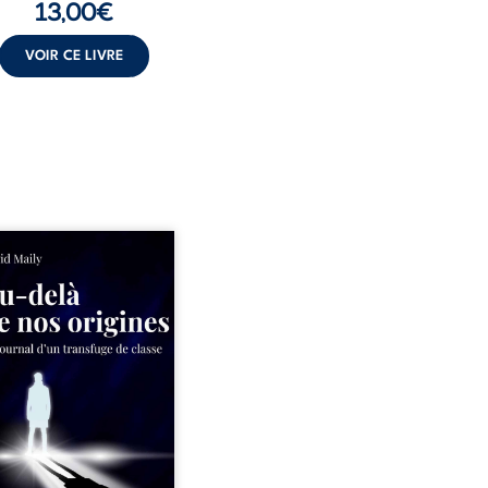
13,00
€
VOIR CE LIVRE
ns un milieu populaire où
olence et les fractures
iales tenaient lieu de
in, David a choisi la
e. Très tôt, l’école et les
s deviennent ses armes de
e, le moteur d’une lente
sion sociale. S’arracher à
acines exige pourtant un
invisible. Pris entre deux
s, l’homme réalise que
uccès professionnels ne
guérissent ni ...