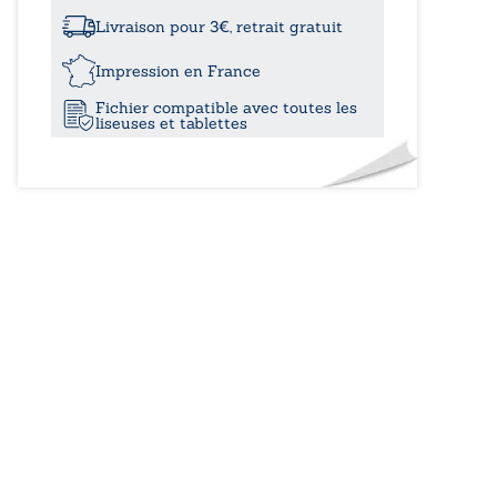
à
temps
de
Livraison pour 3€, retrait gratuit
nos
20,5
vies
Impression en France
imparfaites
Fichier compatible avec toutes les
liseuses et tablettes