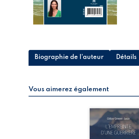
Biographie de l'auteur
Détails
Vous aimerez également
Que reste-t-il de l’e
lorsque la maladie impo
propres règles ? L’emp
d’une guerrière livre
détour, le récit d’un quo