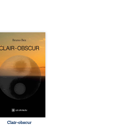
sé en alexandrins, Clair-
r aborde la spiritualité,
relations humaines, la
e et les territoires à
tir d’expériences
nnelles. Entre clarté et
curité, les poèmes
isent les observations et
essentis façonnés au fil
 vie. Ils portent un regard
ble sur l’existence et le
 contemporain, invitant
hacun à questionner ses ...
Clair-obscur