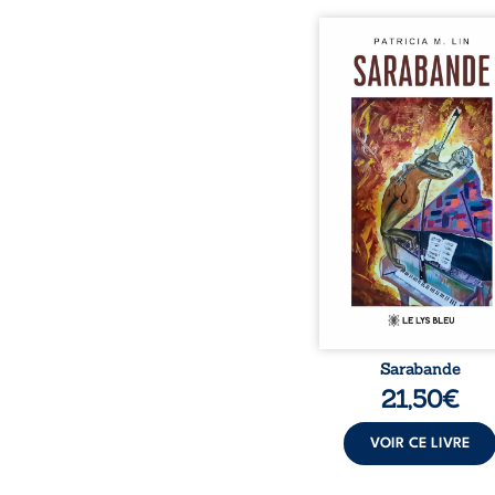
Aux chants crépitants de 
Sous le silence ouaté
neige en hiver, Au co
nuits pâles, Dans la 
bienveillante de la lune, 
pensées, révoltes et es
Des mots s’assemblent, co
rebelles aux règles 
poésie, mais chanta
rythme. Ils formen
sarabande, passionnée so
Sarabande
21,50
€
VOIR CE LIVRE