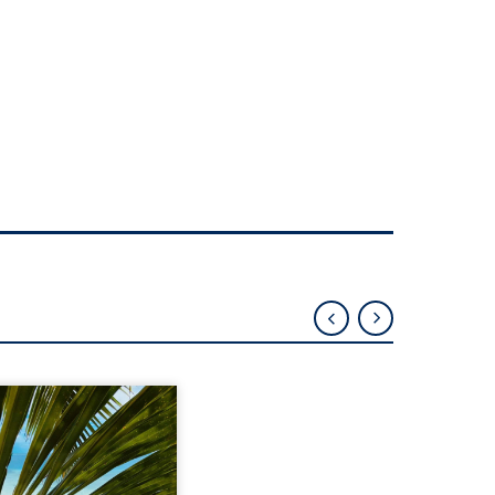
eil, Pierre, jeune retraité,
vre qu’il est devenu une
sante femme métissée de
te ans. À peine a-t-il
encé à apprivoiser ce