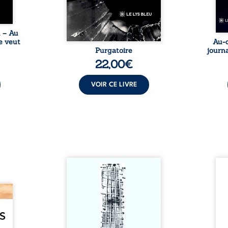
une rencontre inattendue sur
le chemin de la vie. ...
u – Au
e veut
Au-d
Purgatoire
journa
22,00
€
VOIR CE LIVRE
Sommes-nous vraiment libres
Je c
si chacun de nos actes s’inscrit
prése
dans une chaîne de causes ? À
trans
e des
travers une confrontation
desti
otards
entre les pensées d’Emmanuel
congo
té que
Kant et de Donald Davidson,
grand
. Rien
cet essai explore les liens entre
natio