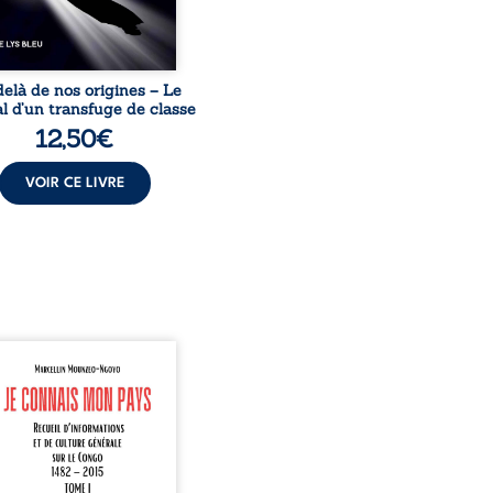
elà de nos origines – Le
l d’un transfuge de classe
12,50
€
VOIR CE LIVRE
onnais mon pays se
nte comme une œuvre de
mission et d’éveil civique,
née à raviver la mémoire
laise. En retraçant les
es étapes de l’histoire
nale, il entend combattre