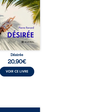
au corps qu’Ange surgit
sa vie et fait vaciller
s ses certitudes. Entre
l’attirance est immédiate,
ante jusqu’à ce qu’un
t familial fasse planer
ensable : et s’ils étaient
demi-frère et ...
Désirée
20,90
€
VOIR CE LIVRE