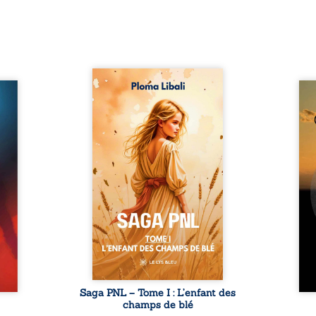
Autrefois, les champs
refus.
d’Atlantis vibraient sous le
Compo
stence
vent et les enfants couraient
obscu
lences
dans les blés. Puis la couronne
les 
s, les
plia le genou, livrant son
natur
, les
peuple à l’ombre d’Ivorny. À
par
et les
Atove, Luwel aurait pu
perso
uvrage
disparaître dans les ruines de
obs
x qui
son destin ; pourtant, sous les
tradu
i, trop
pierres d’un temple oublié, des
les r
ersée.
rebelles lui tendirent la main.
d’une
 Une
Parmi eux, Atos, général sans
sensi
. Une
trône mais habité par ...
monde
our ...
c
Saga PNL – Tome I : L’enfant des
champs de blé