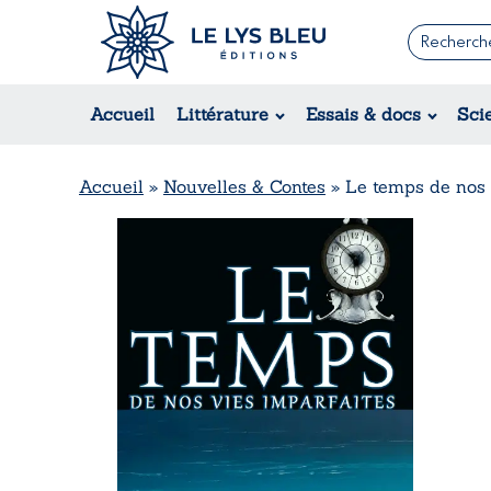
Romans
Contemporain
Accueil
Littérature
Essais & docs
Sci
Suspense / Thriller / Policier
Fantastique
Science-fiction
Accueil
»
Nouvelles & Contes
»
Le temps de nos 