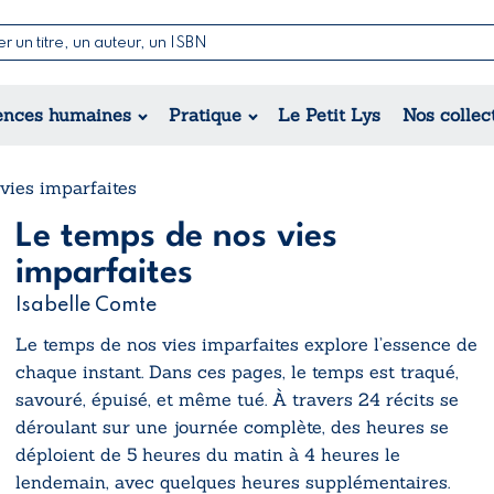
Nouvell
Poésie
Romance
Jeunesse
ences humaines
Pratique
Le Petit Lys
Nos collec
Théâtre
Érotique
Historique
Régional
vies imparfaites
Le temps de nos vies
imparfaites
Isabelle Comte
Le temps de nos vies imparfaites
explore l’essence de
chaque instant. Dans ces pages, le temps est traqué,
savouré, épuisé, et même tué. À travers 24 récits se
déroulant sur une journée complète, des heures se
déploient de 5 heures du matin à 4 heures le
lendemain, avec quelques heures supplémentaires.