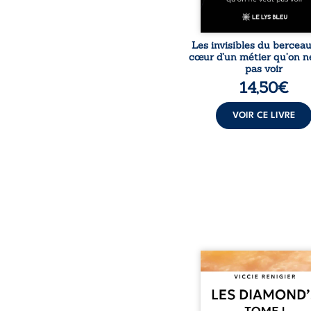
Les invisibles du bercea
cœur d’un métier qu’on n
pas voir
14,50
€
VOIR CE LIVRE
Revenge est à la têt
Diamond’s, un clan de m
aussi réputé et respec
redouté dans tout le pays