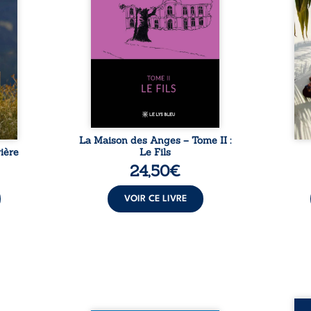
ladie
Firmin, le fidèle majordome,
nouve
dicale
redoute les visites, le passé
dans 
tions.
encombrant d’Anatole-
toute
ue les
Eustache, la malédiction
eux, 
t : la
familiale, mais aussi la toute-
brûl
sement
puissance de Gauthier. Mais
secre
pas ...
comment dompter cet enfant
l’imp
avant qu’il ...
La Maison des Anges – Tome II :
ière
Le Fils
24,50
€
VOIR CE LIVRE