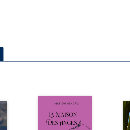
Nous sommes en 1979, soit 15
nfance
ans après le décès du
Au rév
se ses
patriarche Anatole-Eustache.
décou
reinte
La famille devra affronter non
sédui
, sans
seulement un inconnu qui rôde
tren
tidien
autour du domaine et dont
comm