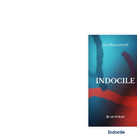
Quatre parties. Quatre 
Quatre visages d’une exi
en friction. Entre les si
qu’on ne déchiffre pa
amours qu’on dérange
corps qu’on administre 
liens qu’on sabote, cet o
parle à celles et ceu
vivent trop fort, trop vra
tôt. Indocile est une trav
Une langue nue.
insurrection calme
déclaration d’existence p
Indocile