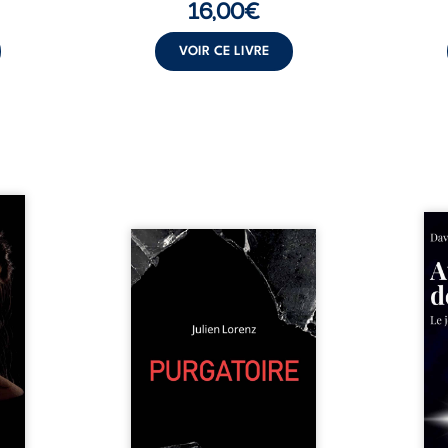
16,00
€
VOIR CE LIVRE
les et
nfions
Né da
re la
Vingt années d’écriture, de
la vi
 des
blessures, d’émotions et de
famil
ue une
pensées se rencontrent dans
dest
onne :
ce recueil profondément
ruptur
ires,
intime. Entre nouvelles
livre
ent,
autobiographiques, poèmes
survi
tes… À
bruts, pamphlets et réflexions
ascen
nages
philosophiques, chaque texte
ses r
ropre
ouvre une porte sur
prix 
l lève
l’existence. Ici, nul ordre
monde
une ...
imposé : chaque page peut
les s
être choisie au hasard, comme