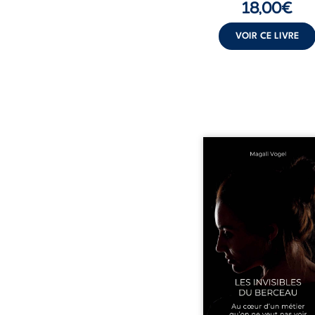
18,00
€
VOIR CE LIVRE
Qui prend soin de cel
ceux auxquels nous co
nos enfants ? Derriè
douceur apparente
maisons d’accueil se jo
réalité que nul ne soupç
rémunérations dériso
solitude, épuisem
responsabilités écrasan
travers des témoig
saisissants et sa p
expérience, Magali Voge
le voile sur les coulisses d’