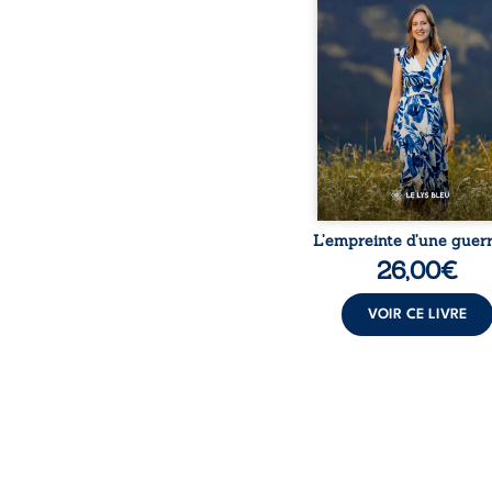
bouleversé par la ma
chronique, l’errance mé
et de longues hospitalisa
L’auteure y raconte ce q
dossiers médicaux taisen
peur, l’isolement, l’épui
et le sentiment de ne 
L’empreinte d’une guerr
26,00
€
VOIR CE LIVRE