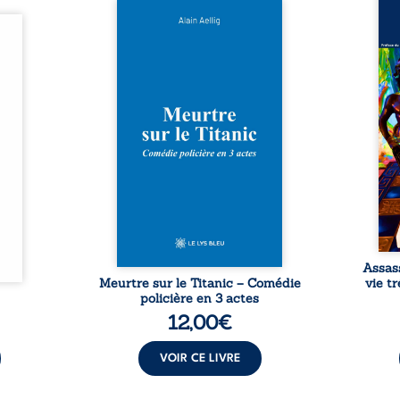
Assas
Et si le naufrage n’avait pas
La vi
l’été,
emporté tous ses secrets ? À
de ca
 de la
bord du Titanic, lors du voyage
enri
urs de
inaugural en 1912, un meurtre
témo
clarté
est commis. Le drame disparaît
Bienc
Rêves,
avec le navire, englouti dans
famil
poirs…
les profondeurs de l’Atlantique.
parco
lorés,
Sept décennies plus tard, la
ordi
de la
découverte de l’épave fait
2013,
nt en
resurgir un secret que l’on
qui l
t une
croyait perdu. Dans un coffre
corp
uvent,
mystérieux, des indices oubliés
décis
plus ...
...
Assas
Meurtre sur le Titanic – Comédie
vie t
policière en 3 actes
12,00
€
VOIR CE LIVRE