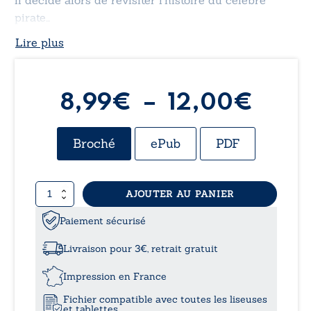
pirate…
Lire plus
Plag
8,99
€
–
12,00
€
de
Broché
ePub
PDF
prix :
quantité
AJOUTER AU PANIER
8,99
de
Le
Paiement sécurisé
à
fabuleux
destin
Livraison pour 3€, retrait gratuit
d'Alphonsine
12,0
Grossin
Impression en France
Fichier compatible avec toutes les liseuses
et tablettes