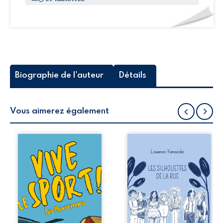
Biographie de l'auteur
Détails
Vous aimerez également
Quand on
Les silhouettes de
apprend que les
la rue donne la
passionnés de
parole à six
sport ont recours
personnages
à des produits
ordinaires,
dopants pour
traversés par des
rester éveillés
pensées, des
devant leur écran
émotions et des
pendant le
silences qui
déroulement des
pourraient