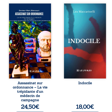
Assassinat sur
Quatre parties.
ordonnance – La
Quatre refus.
vie trépidante
Quatre visages
d’un médecin de
d’une existence en
campagne est la
friction. Entre les
réédition enrichie
silences qu’on ne
et actualisée du
déchiffre pas, les
témoignage du
amours qu’on
Docteur Marc
dérange, les corps
Biencourt, ancien
qu’on administre
médecin de
et les liens qu’on
famille, qui revient
sabote, cet
sur son parcours
ouvrage parle à
médical, syndical
celles et ceux qui
et ordinal. Depuis
vivent trop fort,
septembre 2013, il
trop vrai, trop tôt.
raconte le long
Indocile est une
combat qui l’a
traversée. Une
Assassinat sur
Indocile
conduit à être
langue nue. Une
ordonnance – La vie
écarté du corps
insurrection
trépidante d’un
médical, malgré
calme. Une
médecin de
une décision de
déclaration
campagne
première instance
d’existence pour ...
24,50
€
18,00
€
...