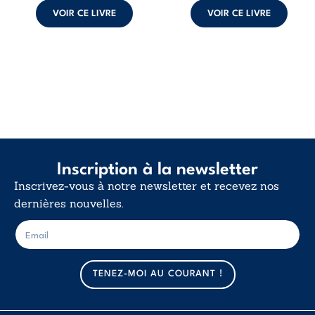
VOIR CE LIVRE
VOIR CE LIVRE
Inscription à la newsletter
Inscrivez-vous à notre newsletter et recevez nos
dernières nouvelles.
E
E
-
-
m
m
a
a
TENEZ-MOI AU COURANT !
i
i
l
l
*