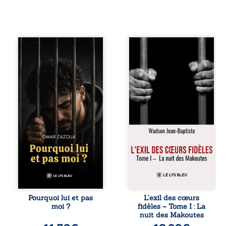
Pourquoi lui et pas
« Une nuit suffit
moi ? raconte le
parfois pour briser
parcours de
une famille… mais
l’auteur marqué
certaines fidélités
par les mauvais
traversent les
choix, la chute et
années. » Haïti,
l’épreuve de
sous la dictature
l’enfermement.
des Duvalier. La
Mais il dévoile
peur s’étend
également les
jusque dans les
espoirs qui lui ont
villages les plus
permis de ne pas
reculés. À Bainet,
renoncer. Au-delà
Jean-Joël Joli
d’une histoire
mène une
personnelle, ce
existence paisible
témoignage
avec sa famille.
interroge le destin,
Chef de section
la responsabilité,
respecté, il refuse
Pourquoi lui et pas
L’exil des cœurs
la résilience et la
pourtant de
moi ?
fidèles – Tome I : La
possibilité de se
fermer les yeux
nuit des Makoutes
reconstruire
sur l’injustice.