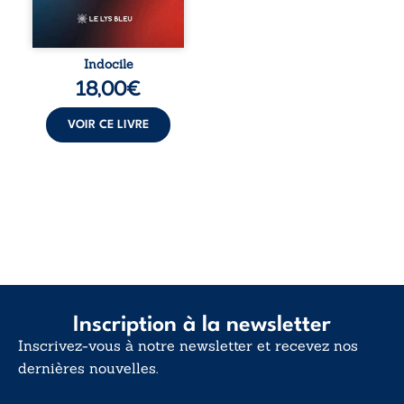
vivent trop fort,
trop vrai, trop tôt.
Indocile est une
traversée. Une
Indocile
langue nue. Une
18,00
€
insurrection
calme. Une
déclaration
VOIR CE LIVRE
d’existence pour ...
Inscription à la newsletter
Inscrivez-vous à notre newsletter et recevez nos
dernières nouvelles.