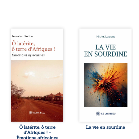
Ô latérite, ô terre
Nina et Pierre se
d’Afriques ! est un
sont rencontrés
hommage
très jeunes,
poétique et
presque par
authentique aux
hasard, et se sont
paysages, aux
aimés simplement,
rencontres et aux
persuadés que la
émotions brutes
présence de
d’un continent en
l’autre suffirait. Ils
reconstruction,
mènent une
entre traditions et
existence
modernité. Des
modeste, rythmée
souvenirs intimes
par le travail, la
– la pluie à
fatigue et les
Namoungou, le
silences. La mort
baobab de
de la mère de
Zagtouli – aux
Nina, chez qui ils
portraits
vivent, fragilise un
Ô latérite, ô terre
La vie en sourdine
marquants –
équilibre déjà
d’Afriques ! –
Thomas Sankara,
précaire. Puis
Émotions africaines