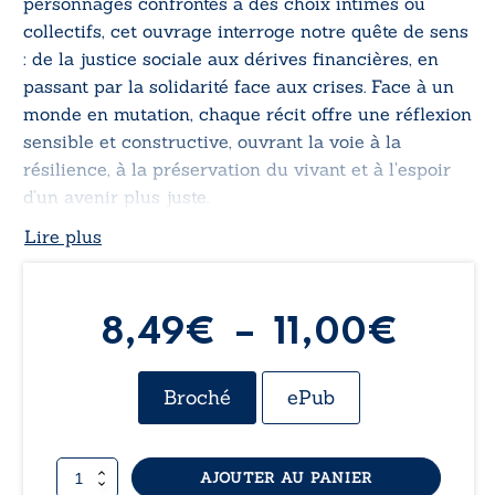
personnages confrontés à des choix intimes ou
collectifs, cet ouvrage interroge notre quête de sens
: de la justice sociale aux dérives financières, en
passant par la solidarité face aux crises. Face à un
monde en mutation, chaque récit offre une réflexion
sensible et constructive, ouvrant la voie à la
résilience, à la préservation du vivant et à l’espoir
d’un avenir plus juste.
Lire plus
Plag
8,49
€
–
11,00
€
de
Broché
ePub
prix :
quantité
AJOUTER AU PANIER
8,49