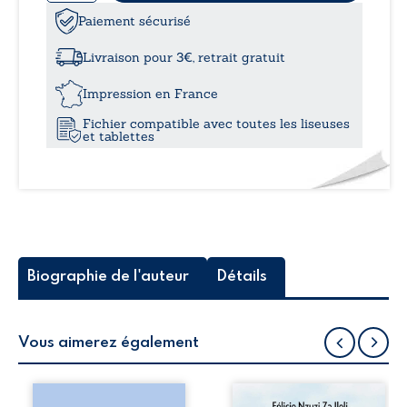
de
Le
Paiement sécurisé
à
coin
des
Livraison pour 3€, retrait gratuit
libellules
11,0
Impression en France
Fichier compatible avec toutes les liseuses
et tablettes
Biographie de l'auteur
Détails
Vous aimerez également
Les silhouettes de
Auberge de la