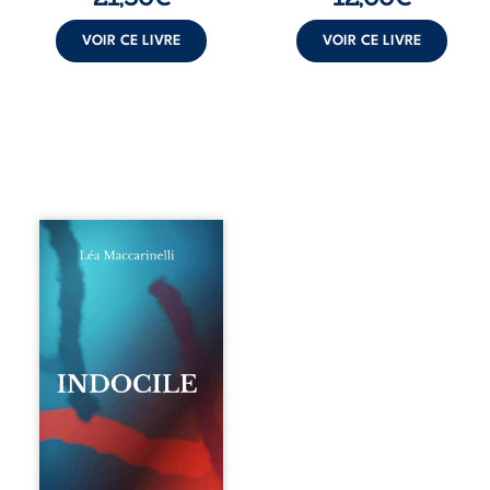
VOIR CE LIVRE
VOIR CE LIVRE
Quatre parties.
Quatre refus.
Quatre visages
d’une existence en
friction. Entre les
silences qu’on ne
déchiffre pas, les
amours qu’on
dérange, les corps
qu’on administre
et les liens qu’on
sabote, cet
ouvrage parle à
celles et ceux qui