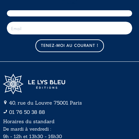
E-mail
E
-
m
a
TENEZ-MOI AU COURANT !
i
l
*
40, rue du Louvre 75001 Paris
01 76 50 38 88
Horaires du standard
De mardi à vendredi :
9h - 12h et 13h30 - 16h30